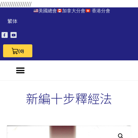
/////////////////
美國總會
加拿大分會
香港分會
繁体
(0)
View Cart 0
新編十步釋經法