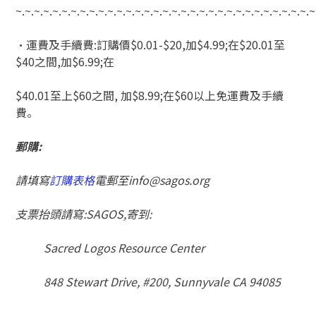
~.~.~.~.~.~.~.~.~.~.~.~.~.~.~.~.~.~.~.~.~.~.~.~.~.~.~.~.~.~.~.~.~
‧運費及手續費:訂購價$0.01-$20,加$4.99;在$20.01至
$40之間,加$6.99;在
$40.01至上$60之間, 加$8.99;在$60以上免運費及手續
費。
郵購
:
請填寫
訂購表格
電郵至
info@sagos.org
支票抬頭請寫
:SAGOS,
寄到
:
Sacred Logos Resource Center
848 Stewart Drive, #200, Sunnyvale CA 94085