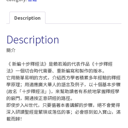
Description
Description
簡介
《 新編十步釋經法》是賴若瀚的代表作品《十步釋經
法》一個切合時代需要、重新編寫和製作的版本。
它用簡單易明的方式，介紹西方學者積累多年經驗的釋經
學原理；用適應廣大華人的語言及例子，以十個基本步驟
(故名「十步釋經法」)，來幫助讀者有系統地掌握釋經學
的竅門，開通按正意研經的路徑。
即使步入AI世代，只要循著本書講解的步驟，絕不會覺得
深入研讀聖經是繁瑣或落伍的事；必會感到如入寶山，滿
載而歸！