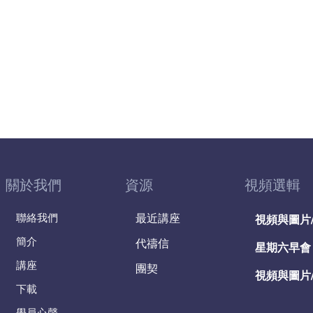
關於我們
資源
視頻選輯
聯絡我們
最近講座
視頻與圖片
簡介
代禱信
星期六早會
講座
團契
視頻與圖片
下載
學員心聲