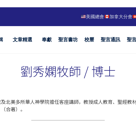
美國總會
加拿大分會
輯
文章精選
奉獻
聖言書坊
校曆
聖言通訊
聖
劉秀嫻牧師 / 博士
院及北美多所華人神學院擔任客座講師，教授成人教育、聖經教
》（合著）。