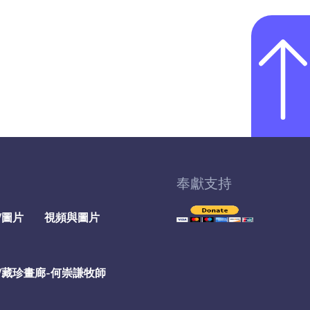
奉獻支持
/圖片
視頻與圖片
/藏珍畫廊-何崇謙牧師