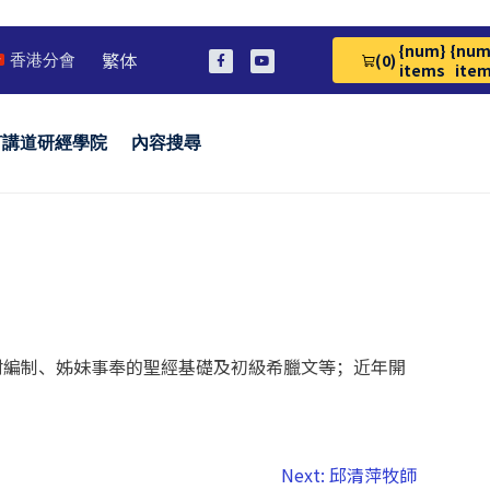
{num}
{num
繁体
(0)
香港分會
View Cart 0
items
ite
言講道研經學院
內容搜尋
材編制、姊妹事奉的聖經基礎及初級希臘文等；近年開
Next:
邱清萍牧師