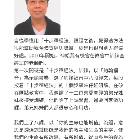
自從學懂用「十步釋經法」讀經之後，覺得這方法
很能幫助我預備查經與講道，於是也很想別人得這
好處。2010年開始，神給我有機會在教會中訓練查
經班的老師們。
第一次開班是「十步釋經法」訓練，以「約翰福
音」為示範書卷，選了約翰福音中八段經文，每段
按着「十步釋經法」的十個步驟來仔細研讀。在矽
谷匯點教會中，我邀請了十二位喜愛查經的弟兄姊
妹來接受訓練，他們除了上課學習，還要回家做功
課，弟兄姊妹們大都很忠心和用功。
我們上了八課，以「你的生命也能增值」為題，意
思是透過認識耶穌是我們的救主和生命的主宰，使
我們的生命有所改變，有所增值，從肉身生的變為