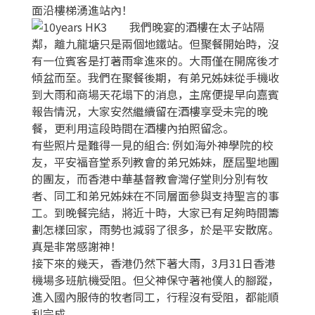
面沿樓梯湧進站內！
我們晚宴的酒樓在太子站隔
鄰，離九龍塘只是兩個地鐵站。但聚餐開始時，沒
有一位賓客是打著雨傘進來的。大雨僅在開席後才
傾盆而至。我們在聚餐後期，有弟兄姊妹從手機收
到大雨和商場天花塌下的消息，主席便提早向嘉賓
報告情況，大家安然繼續留在酒樓享受未完的晚
餐，更利用這段時間在酒樓內拍照留念。
有些照片是難得一見的組合: 例如海外神學院的校
友，平安福音堂系列教會的弟兄姊妹，歷屆聖地團
的團友，而香港中華基督教會灣仔堂則分別有牧
者、同工和弟兄姊妹在不同層面參與支持聖言的事
工。到晚餐完結，將近十時，大家已有足夠時間籌
劃怎樣回家，雨勢也減弱了很多，於是平安散席。
真是非常感謝神！
接下來的幾天，香港仍然下著大雨，3月31日香港
機場多班航機受阻。但父神保守著祂僕人的腳蹤，
進入國內服侍的牧者同工，行程沒有受阻，都能順
利完成。