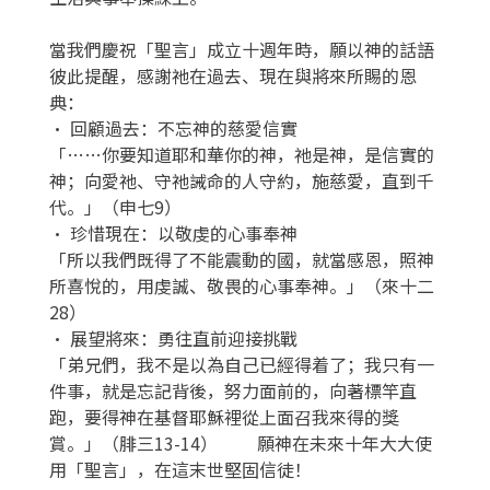
當我們慶祝「聖言」成立十週年時，願以神的話語
彼此提醒，感謝祂在過去、現在與將來所賜的恩
典：
• 回顧過去：不忘神的慈愛信實
「……你要知道耶和華你的神，祂是神，是信實的
神；向愛祂、守祂誡命的人守約，施慈愛，直到千
代。」（申七9）
• 珍惜現在：以敬虔的心事奉神
「所以我們既得了不能震動的國，就當感恩，照神
所喜悅的，用虔誠、敬畏的心事奉神。」（來十二
28）
• 展望將來：勇往直前迎接挑戰
「弟兄們，我不是以為自己已經得着了；我只有一
件事，就是忘記背後，努力面前的，向著標竿直
跑，要得神在基督耶穌裡從上面召我來得的獎
賞。」（腓三13-14） 願神在未來十年大大使
用「聖言」，在這末世堅固信徒！