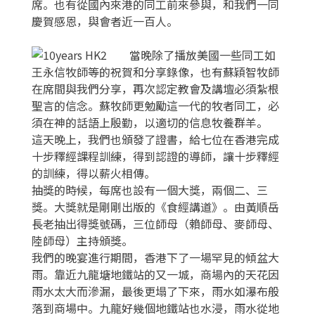
席。也有從國內來港的同工前來參與，和我們一同
慶賀感恩，與會者近一百人。
當晚除了播放美國一些同工如
王永信牧師等的祝賀和分享錄像，也有蘇穎智牧師
在席間與我們分享，再次認定教會及講壇必須紮根
聖言的信念。蘇牧師更勉勵這一代的牧者同工，必
須在神的話語上殷勤，以適切的信息牧養群羊。
這天晚上，我們也頒發了證書，給七位在香港完成
十步釋經課程訓練，得到認證的導師，讓十步釋經
的訓練，得以薪火相傳。
抽獎的時候，每席也設有一個大獎，兩個二、三
獎。大獎就是剛剛出版的《食經講道》。由黃順岳
長老抽出得獎號碼，三位師母（賴師母、麥師母、
陸師母）主持頒獎。
我們的晚宴進行期間，香港下了一場罕見的傾盆大
雨。靠近九龍塘地鐵站的又一城，商場內的天花因
雨水太大而滲漏，最後更塌了下來，雨水如瀑布般
落到商場中。九龍好幾個地鐵站也水浸，雨水從地