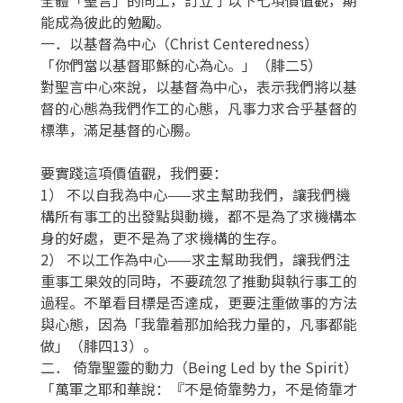
能成為彼此的勉勵。
一．以基督為中心（Christ Centeredness）
「你們當以基督耶穌的心為心。」（腓二5）
對聖言中心來說，以基督為中心，表示我們將以基
督的心態為我們作工的心態，凡事力求合乎基督的
標準，滿足基督的心腸。
要實踐這項價值觀，我們要：
1） 不以自我為中心——求主幫助我們，讓我們機
構所有事工的出發點與動機，都不是為了求機構本
身的好處，更不是為了求機構的生存。
2） 不以工作為中心——求主幫助我們，讓我們注
重事工果效的同時，不要疏忽了推動與執行事工的
過程。不單看目標是否達成，更要注重做事的方法
與心態，因為「我靠着那加給我力量的，凡事都能
做」（腓四13）。
二． 倚靠聖靈的動力（Being Led by the Spirit）
「萬軍之耶和華說：『不是倚靠勢力，不是倚靠才