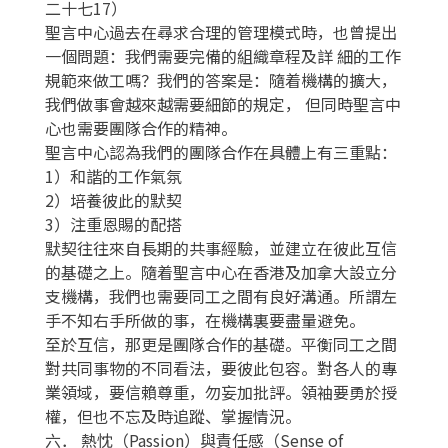
二十七17）
聖言中心過去在尋求合理的管理模式時，也曾提出
一個問題：我們需要完備的組織章程及詳 細的工作
規範來做工嗎？我們的答案是：隨着機構的擴大，
我們做事會越來越需要細節的規定， 但同時聖言中
心也需要團隊合作的精神。
聖言中心認為我們的團隊合作在具體上有三重點：
1）和諧的工作氣氛
2）培養彼此的默契
3）注重恩賜的配搭
默契往往來自長期的共事經驗，並建立在彼此互信
的基礎之上。隨着聖言中心在香港及加拿大設立分
支機構，我們也需要同工之間有良好溝通。所謂左
手不知右手所做的事，在機構裏要盡量避免。
至於互信，那更是團隊合作的基礎。平衡同工之間
對共同事物的不同看法，要彼此包容。對各人的專
業領域，要信賴尊重，勿妄加批評。領袖要勇於授
權，但也不忘及時追蹤、掌握情況。
六． 熱忱（Passion）與責任感（Sense of