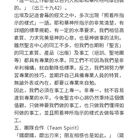
的。」（出三十九42）。
出埃及記造會幕的經文之中，多次出現「照着所指
示的樣式」一語。耶和華神所指示的非常清楚，有
詳細的標準規範，有一定的水準要求。我們相信高
素質、力求完美是神的心意，也是神做事的法則。
雖然聖言中心的同工不多，但我們也期盼「聖言」
的同工素質、產品（出版）及事工（培訓、聖地團
等）都具有專業的水準。同工們不可因為我們是非
牟利機構，就自動降低標準。反之，我們將努力學
習專業的技巧，並期許自己具備專業人員的特質，
無論外表或內在，都要以專業來自勉。
因此，我們必須在事工上專一。非專一，就不容易
達到專業的水平。今後聖言中心將仍然秉持這個價
值觀，只做神要我們做的事工，也只做我們懂得如
何做的事工，並且照着神所指示的樣式去做每項事
工。
五．團隊合作（Team Spirit）
「鐵磨鐵，磨出刃來；朋友相感也是如此。」（箴