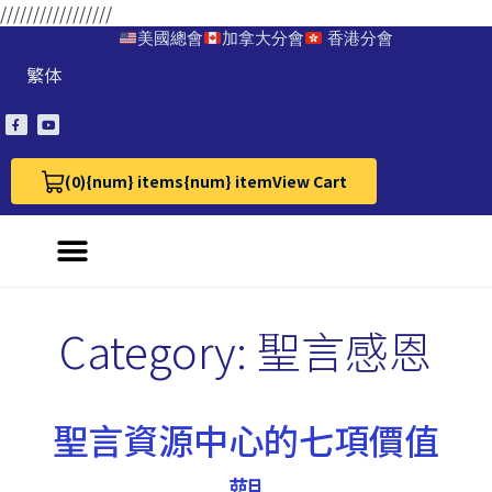
/////////////////
美國總會
加拿大分會
香港分會
繁体
(0)
{num} items
{num} item
View Cart
View Cart 0
Category:
聖言感恩
聖言資源中心的七項價值
觀