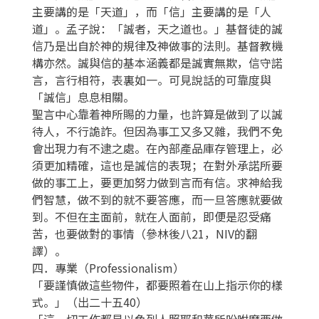
主要講的是「天道」，而「信」主要講的是「人
道」。孟子說：「誠者，天之道也。」基督徒的誠
信乃是出自於神的規律及神做事的法則。基督教機
構亦然。誠與信的基本涵義都是誠實無欺，信守諾
言，言行相符，表裏如一。可見說話的可靠度與
「誠信」息息相關。
聖言中心靠着神所賜的力量，也許算是做到了以誠
待人，不行詭詐。但因為事工又多又雜，我們不免
會出現力有不逮之處。在內部產品庫存管理上，必
須更加精確，這也是誠信的表現；在對外承諾所要
做的事工上，要更加努力做到言而有信。求神給我
們智慧，做不到的就不要答應，而一旦答應就要做
到。不但在主面前，就在人面前，即便是忍受痛
苦，也要做對的事情（參林後八21，NIV的翻
譯）。
四．專業（Professionalism）
「要謹慎做這些物件，都要照着在山上指示你的樣
式。」（出二十五40）
「這一切工作都是以色列人照耶和華所吩咐摩西做