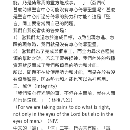
能，乃是倚靠我的靈方能成事。』」（亞四6）
甚麼時候聖言中心可能沒有專心倚靠聖靈呢？甚麼
是聖言中心所過分倚靠的勢力和才能？這是「聖
言」同工要常常問自己的問題。
我們自我反省後的答案是：
1） 當我們太過急於達成目標，以致出現急進、急
躁的現象時，我們就是沒有專心倚靠聖靈。
2） 當我們為了完成某個事工，而全力尋求各種資
源的幫助之時，若忘了要等候神，我們內外的各種
資源就反而成了我們所倚靠的勢力和才能。
所以，問題不在於使用勢力和才能，而是在於有沒
有倚靠聖靈，因為勢力和才能也可以為神所用。
三．誠信（Integrity）
「我們留心行光明的事，不但在主面前，就在人面
前也是這樣。」（ 林後八21）
（For we are taking pains to do what is right,
not only in the eyes of the Lord but also in the
eyes of men.）（NIV）
中文的「誠」、「信」二字，皆與言有關。「誠」