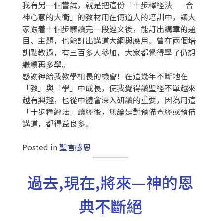
我有另一個嘗試，就是把這份「十步釋經法——合
神心意的大衛」的教材用在傳道人的培訓中，讓大
家跟着十個步驟讀完一段經文後，能訂出講章的題
目、主題，也能訂出講道大綱與應用。曾在兩個培
訓點教過，有三百多人參加，大家都覺得學了仍想
繼續再多學。
感謝神給我教學相長的機會！在這幾年不斷地在
「教」與「學」中成長，使我覺得讀聖經不單越來
越有興趣，也從中體會深入研讀的重要，因為用這
「十步釋經法」讀經後，無論是對預備查經或預備
講道，都得益良多。
Posted in
聖言感恩
過去,現在,將來—神的恩
典不斷絕