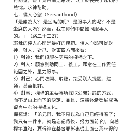
熱忱。求神幫助。
七．僕人心態（Servanthood）
「是誰為大？ 是坐席的呢？ 是服事人的呢？不是
坐席的大嗎？然而，我在你們中間如同服事人
的。」（路二十二27）
耶穌的僕人心態是最好的模範。僕人心態可從對
神、對人、對己、對事四方面來看：
1）對神：我們順服在更高的權柄之下。
2）對人：願意幫助同工、義工。願意在工作責任
範圍之外，量力服事。
3）對己：心門敞開、聆聽，接受別人提醒、建
議，甚至批評。
4）對事：機構的主要事項採取公開討論的方式，
而不是由上而下的決定。並且，這將逐漸發展成為
聖言中心的機構文化。
保羅說：「弟兄們，我不是以為自己已經得着了；
我只有一件事，就是忘記背後，努力面前 的，向着
標竿直跑，要得神在基督耶穌裏從上面召我來得的