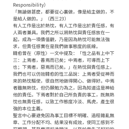
Responsibility）
「無論做甚麼，都要從心裏做，像是給主做的，不
是給人做的。」（西三23）
有人工作是出於熱忱，有人工作是出於責任感，有
人兩者兼具。我們之所以將熱忱與責任感放在一
起，成為一項價值觀，乃是因為熱忱可能無法強
求，但責任感實在是我們做事態度的底線。
韓愈曾在〈原性〉一文中提及：「性之品有上中下
三：上焉者，善焉而已矣；中焉者，可導而上下
也；下焉者，惡焉而已矣。」在熱忱與責任感上，
我們也可以仿效韓愈的性三品說：上焉者受從神而
來的熱忱驅使，很自然地做得開心、做得好。中焉
者雖無熱忱，但仍願勉力為之，因為知道這是神給
他的責任。下焉者對於自己所負責的事工，既無熱
忱也無責任感，以致工作態度冷淡、馬虎，產生很
強的本位主義。
聖言中心要避免因為事工目標不明確、過程雜亂無
章、工作分配不均、結果沒有成效，使同工感到不
符期望，甚至覺得前途暗淡，以至於喪失了起初的