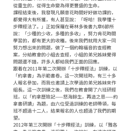
從靈生的，從得生命變為得更豐盛的生命。
課程結束後，我發現凡願意花時間好好做功課的，
都覺得大有所獲，有人甚至說：「呀哈！我學懂十
步釋經法了。」正如保羅在哥林多後書九章6節所
說：「少種的少收，多種的多收」，努力肯花時間
學習的，都有更大的收穫。後來我們就用大家一同
努力想出來的問題，做了一個約翰福音的查經教
案，分給教會的小組去查經，小組的弟兄姊妹覺得
問題還不錯，許多人都給我們正面的回應。
跟着在2011年第二次開辦「十步釋經法」訓練，以
「約拿書」為示範書卷。這一次開班時，有三十多
人報名參加，而我也邀請上次學過的弟兄姊妹來作
組長。這一次訓練之後，我們在教會開了六班研經
班，以「約拿歷險記——怒海餘生，再造之恩——約
拿書研讀」為題，由六位受過訓練的老師帶領，每
班不超過十二人，結果報名的人也超過了我們的期
望。
2012年第三次開辦「十步釋經法」訓練，以「雅各