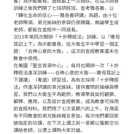
書」為示範書卷。過程跟上一次相似。在這次師資
訓練之後我們開了七班研經班，查考雅各書，以
「轉化生命的信心——雅各書研讀」為題，由十位
老師帶領，弟兄姊妹的參與仍很踴躍。無論學生或
老師，都能在查經中一同成長。
2013年第四次開辦「十步釋經法」訓練，以「撒母
耳記上下」為示範書卷，從大衛生平中學習一個主
題：「合神心意的大衛」，這次的查經教案還未在
教會中使用。
在美國「聖言資源中心」，每月也開辦一次「十步
釋經法進深訓練——合神心意的大衛——撒母耳記上
下選讀」（粵語）研習班，為有志採用「十步釋經
法」作進深研讀的弟兄姊妹，提供實際的操練與學
習。我們以大衛生平為範例，教導學員如何觀察、
解釋、應用，以及設計查經教案，成為教會可採用
的查經材料。我們用了七次星期六的上午，在灣區
有不同教會的弟兄姊妹報名參加，每次他們要回家
做指定的功課，在下次上課之前一星期以電郵交功
課給老師，以便上課時大家討論。