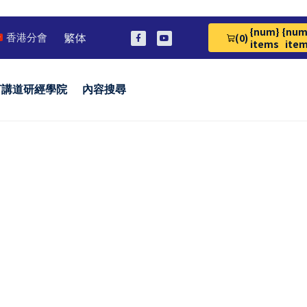
{num}
{num
繁体
(0)
香港分會
View Cart 0
items
ite
言講道研經學院
內容搜尋