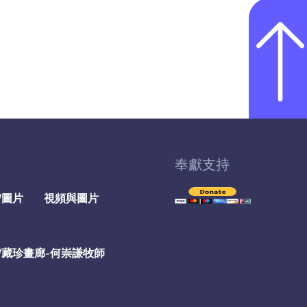
奉獻支持
/圖片
視頻與圖片
/藏珍畫廊-何崇謙牧師