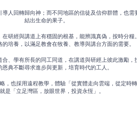
引導人回轉歸向神；而不同地區的信徒及信仰群體，也需
結出生命的果子。
，在研經與講道上有穩固的根基，能辨識真偽，按時分糧
格的培養，以滿足教會在牧養、教導與講台方面的需要。
道合、學有所長的同工同道，在講道與研經上彼此激勵，
的恩典不斷尋求進步與更新，培育時代的工人。
略，也採用遠程教學，體驗「從實體走向雲端，從定時
就是「立足灣區，放眼世界，投資永恆」。