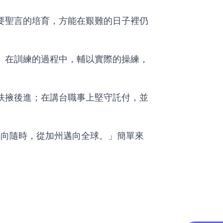
要聖言的培育，方能在艱難的日子裡仍
。在訓練的過程中，輔以實際的操練，
扶掖後進；在講台職事上堅守託付，並
轉向隨時，從加州邁向全球。」簡單來