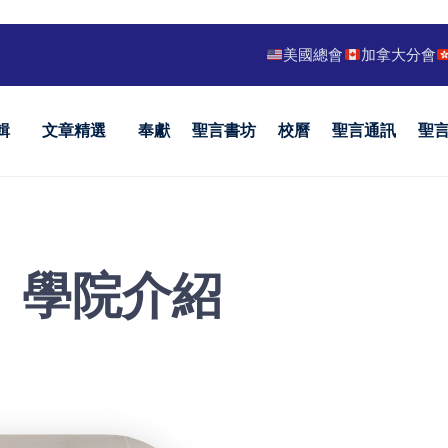
美國總會
加拿大分會
輯
文章精選
奉獻
聖言書坊
校曆
聖言通訊
聖
學院介紹