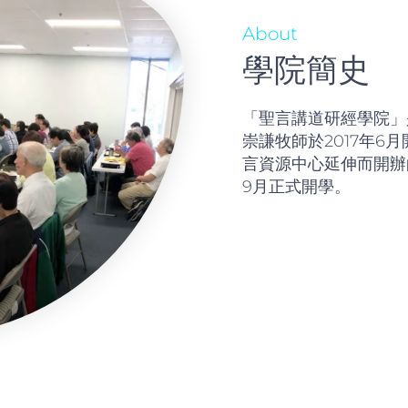
About
學院簡史
「聖言講道研經學院」
崇謙牧師於2017年6
言資源中心延伸而開辦的
9月正式開學。