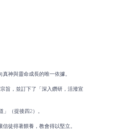
向真神與靈命成長的唯一依據。
的宗旨，並訂下了「深入鑽研，活潑宣
道」（提後四2）。
讓信徒得著餵養，教會得以堅立。