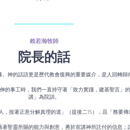
賴若瀚牧師
院長
的話
移。神的話語更是歷代教會復興的重要媒介，是人回轉歸
伸的事工時，我們一直持守著「致力實踐，建基聖言」
講」為院訓。
人，按著正意分解真理的道」（提後二15），且「務要傳
藉著聖靈所賜的能力與創意，勇於宣講神所託付的信息；