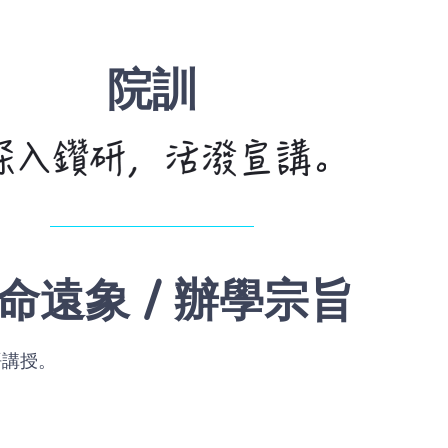
院訓
命遠象 /
辦學宗旨
語講授。