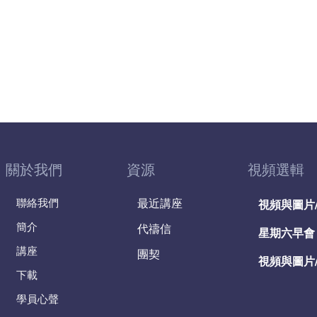
關於我們
資源
視頻選輯
聯絡我們
最近講座
視頻與圖片
簡介
代禱信
星期六早會
講座
團契
視頻與圖片
下載
學員心聲