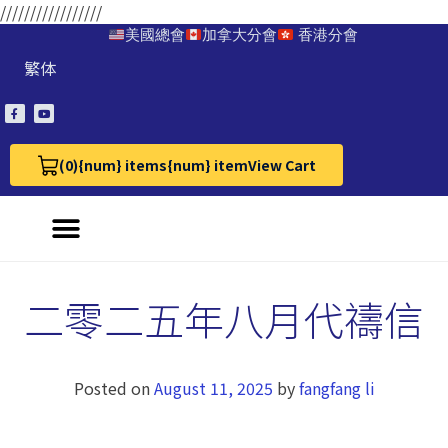
/////////////////
美國總會
加拿大分會
香港分會
繁体
(0)
{num} items
{num} item
View Cart
View Cart 0
二零二五年八月代禱信
Posted on
August 11, 2025
by
fangfang li