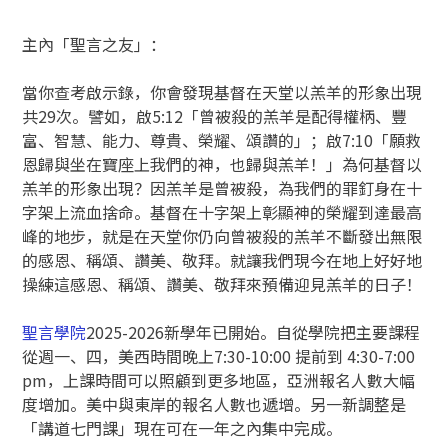
主內「聖言之友」：
當你查考啟示錄，你會發現基督在天堂以羔羊的形象出現
共29次。譬如，啟5:12「曾被殺的羔羊是配得權柄、豐
富、智慧、能力、尊貴、榮耀、頌讚的」；啟7:10「願救
恩歸與坐在寶座上我們的神，也歸與羔羊！」為何基督以
羔羊的形象出現？因羔羊是曾被殺，為我們的罪釘身在十
字架上流血捨命。基督在十字架上彰顯神的榮耀到達最高
峰的地步，就是在天堂你仍向曾被殺的羔羊不斷發出無限
的感恩、稱頌、讚美、敬拜。就讓我們現今在地上好好地
操練這感恩、稱頌、讚美、敬拜來預備迎見羔羊的日子！
聖言學院
2025-2026新學年已開始。自從學院把主要課程
從週一、四，美西時間晚上7:30-10:00 提前到 4:30-7:00
pm，上課時間可以照顧到更多地區，亞洲報名人數大幅
度增加。美中與東岸的報名人數也遞增。另一新調整是
「講道七門課」現在可在一年之內集中完成。