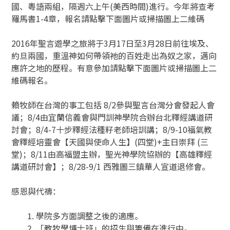
國、粵語兩組，隔週六上午(美西時間)進行。今年將查考
羅馬書1-4章，報名請點擊下面圖片或掃描圖上二維碼
2016年聖言遊學之旅將于3月17日至3月28日前往埃及、
約旦兩國，重溫神如何帶領祂的百姓走出為奴之家，邁向
應許之地的歷程。有意參加請點擊下面圖片或掃描圖上二
維碼報名。
賴牧師在台灣的事工包括 8/2參與聖言台灣分會發起人會
議；8/4由宜蘭信義會與門訓神學院合辦台北釋經講道研
討會；8/4-7十步釋經法種籽老師培訓講；8/9-10福氣教
會釋經培靈會【天國與使命人生】(四堂)+主日崇拜 (三
堂)；8/11由高福盟主辦，聖光神學院協辦的【高雄釋經
講道研討會】；8/28-9/1 西雅圖三鎮華人宣道退修會。
感恩與代禱：
學院多方面調整之後的適應。
「教牧學博士班」的招生與籌備在進行中。