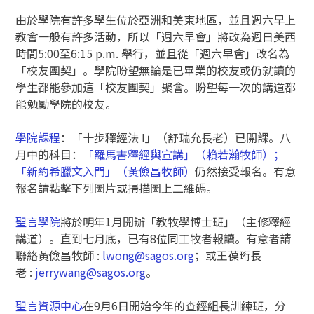
由於學院有許多學生位於亞洲和美東地區，並且週六早上
教會一般有許多活動，所以「週六早會」將改為週日美西
時間5:00至6:15 p.m. 舉行，並且從「週六早會」改名為
「校友團契」。學院盼望無論是已畢業的校友或仍就讀的
學生都能參加這「校友團契」聚會。盼望每一次的講道都
能勉勵學院的校友。
學院課程
：「十步釋經法 I」（舒瑞允長老）已開課。八
月中的科目：
「羅馬書釋經與宣講」（賴若瀚牧師）；
「新約希臘文入門」（黃儉昌牧師）
仍然接受報名。有意
報名請點擊下列圖片或掃描圖上二維碼。
聖言學院
將於明年1月開辦「教牧學博士班」（主修釋經
講道）。直到七月底，已有8位同工牧者報讀。有意者請
聯絡黃儉昌牧師 :
lwong@sagos.org
；或王葆珩長
老 :
jerrywang@sagos.org
。
聖言資源中心
在9月6日開始今年的查經組長訓練班，分