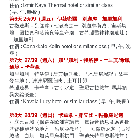
住宿 : Izmir Kaya Thermal hotel or similar class
( 早, 午, 晚餐 )
第6天 26/09（週五） 伊茲密爾－別迦摩－加里加利
古撒達斯 – 別迦摩 ( 七教會之一: 別迦摩衛城，
宙斯祭
壇，圖拉真和哈德良等皇帝廟，古希臘醫神神廟遺址 )
– 加里加利
住宿 : Canakkale Kolin hotel or similar class ( 早, 午, 晚
餐 )
第7天 27/09（週六） 加里加利－特洛伊－土耳其/希臘
邊境 – 卡華拿
加里加利，特洛伊 ( 馬其頓異象、「木馬屠城記」故事
發生地
)，達達尼爾海峽，土耳其與
希臘邊界，卡華拿（古引水道，聖尼古拉教堂:
馬其頓
異象鑲嵌畫）
住宿 : Kavala Lucy hotel or similar class ( 早, 午, 晚餐 )
第8天 28/09（週日） 卡華拿－腓立比－帖撒羅尼迦
腓立比古城（
保羅在歐洲宣講第一篇福音信息及為首批
基督徒施洗的地方。
呂底亞教堂）， 帖撒羅尼迦（古護
城牆，白塔，加萊里烏斯拱門，
聖迪米特里奧斯教堂 )