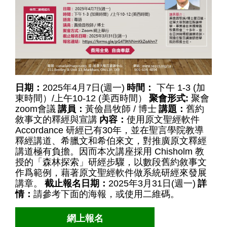
日期：
2025年4月7日(週一)
時間：
下午 1-3 (加
東時間）/上午10-12 (美西時間）
聚會形式:
聚會
zoom會議
講員：
黃儉昌牧師 / 博士
講題：
舊約
敘事文的釋經與宣講
內容：
使用原文聖經軟件
Accordance 研經已有30年，並在聖言學院教導
釋經講道、希臘文和希伯來文，對推廣原文釋經
講道極有負擔。因而本次講座採用 Chisholm 教
授的「森林探索」研經步驟，以數段舊約敘事文
作爲範例，藉著原文聖經軟件做系統研經來發展
講章。
截止報名日期：
2025年3月31日(週一)
詳
情：
請參考下面的海報，或使用二維碼。
網上報名