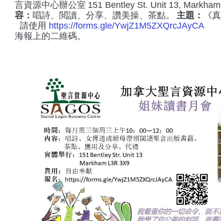
言資源中心辦公室
151 Bentley St. Unit 13, Markha
容：
唱詩、閲讀、分享、讚美操、茶點。
主題：
《真
請使用
https://forms.gle/
YwjZ1M5ZXQrcJAyCA
或
海報上的二維碼。