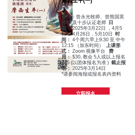
摩西生平(一)
讲员：
曾永光牧师、曾熊国英
师母
及十步认证老师
日
期：
2025年3月22日 ，4月5
日，
4月26日，5月10日
时
间：
4个周六早上9:30 至 中午
12:15 （加东时间）
上课形
式：
Zoom 视像平台
费
用：
$30, 教会 5人或以上报名
$15 (以团体报名为准 )
截止报
名：
2025年3月14日
*请参阅海报或报名表内资料
立即报名