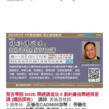
聖言學院 B02E 釋經講道法 II 新約書信釋經與宣
講 (國語課程）
講師
: 黃儉昌牧師
3 個學分:
正修生CAD$600加幣； 旁聽生