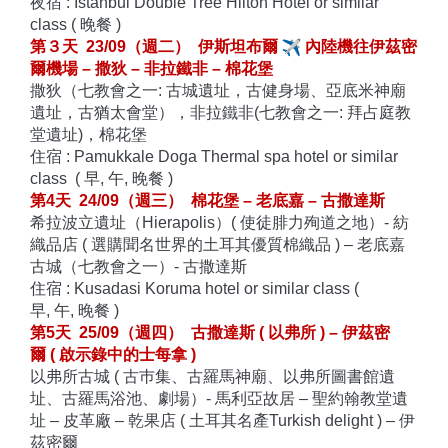
夜宿
: Istanbul Double Tree Hilton Hotel or similar
class ( 晚餐 )
第３天 23/09（週二） 伊斯坦布爾
內陸機往伊茲密
爾機場 – 撒狄 – 非拉鐵非 – 棉花堡
撒狄（七教會之一: 古城遺址，古健身場、亞底米神廟
遺址，
古猶太會堂），非拉鐵非(七教會之一: 拜占庭教
堂遺址)，
棉花堡
住宿
: Pamukkale Doga Thermal spa hotel or similar
class ( 早, 午, 晚餐 )
第4天 24/09（週三） 棉花堡 – 老底嘉 – 古撒達斯
希拉波立遺址（Hierapolis）( 使徒腓力殉道之地）-
紡
織品店 ( 選購聞名世界的土耳其優質棉織品 ) – 老底嘉
古城（七教會之一）- 古撒達斯
住宿 : Kusadasi Koruma hotel or similar class (
早, 午, 晚餐 )
第5天 25/09（週四） 古撒達斯 ( 以弗所 ) – 伊茲密
爾 ( 啟示錄中的士每拿 )
以弗所古城 ( 古巿集、古羅馬神廟、以弗所圖書館遺
址、
古羅馬浴池、劇場）- 馬利亞故居 – 聖約翰教堂遺
址 – 皮革廠 – 乾果店 (
土耳其名產Turkish delight ) – 伊
茲密爾