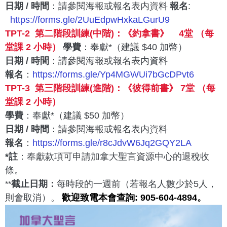
日期 / 時間
：請參閱海報或報名表内資料
報名
:
https://forms.gle/
2UuEdpwHxkaLGurU9
TPT-2 第二階段訓練(中階)：《約拿書》 4堂 （每
堂課 2 小時）
學費
：奉獻*（建議 $40 加幣）
日期 / 時間
：請參閱海報或報名表内資料
報名
：
https://forms.gle/
Yp4MGWUi7bGcDPvt6
TPT-3 第三階段訓練(進階)：《彼得前書》 7堂 （每
堂課 2 小時）
學費
：奉獻*（建議 $50 加幣）
日期 / 時間
：請參閱海報或報名表内資料
報名
：
https://forms.gle/
r8cJdvW6Jq2GQY2LA
*註
：奉獻款項可申請加拿大聖言資源中心的退稅收
條。
截止日期：
每時段的一週前（若報名人數少於5人，
**
則會取消）
。
歡迎致電本會查詢: 905-604-4894。