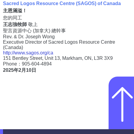
Sacred Logos Resource Centre (SAGOS) of Canada
主恩滿溢！
您的同工
王志強牧師
敬上
聖言資源中心 (加拿大) 總幹事
Rev. & Dr. Joseph Wong
Executive Director of Sacred Logos Resource Centre
(Canada)
http://www.sagos.org/ca
151 Bentley Street, Unit 13, Markham, ON, L3R 3X9
Phone：905-604-4894
2025年2月10日