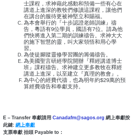
士課程，求神藉此感動和預備一些有心在
講道上進深的教牧們修讀這課程，讓他們
在講台的服待更被神堅立和賜福。
為本會舉行的『十步認證老師訓練』禱
告，粵語有9位學員，國語有7位。請為他
們快將進入第二期的訓練禱告。求神大大
的施下智慧的靈，叫大家領悟和用心學
習。
為使徒腳蹤靈修學習團的籌備禱告。
為美國聖言研經學院開辦『釋經講道博士
班』課程禱告。求神建立更多教牧在釋經
講道上進深，以至建立『真理的教會』。
為中心的經費代禱，也為明年約$29萬的預
算經費禱告和奉獻支持。
E – Transfer 奉獻請用
Canadafm@sagos.org
網上奉獻按
此鍵:
網上奉獻
支票奉獻 抬頭 Payable to：