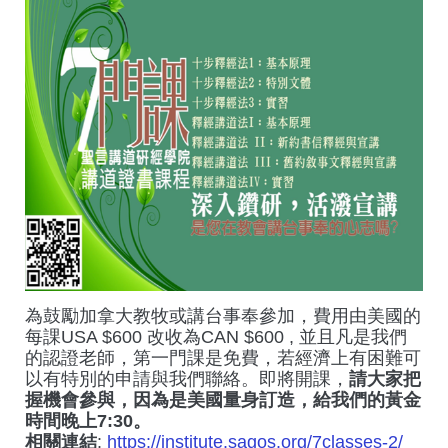
為鼓勵加拿大教牧或講台事奉參加，費用由美國的
每課USA $600 改收為CAN $600 , 並且凡是我們
的認證老師，第一門課是免費，若經濟上有困難可
以有特別的申請與我們聯絡。即將開課，
請大家把
握機會參與，因為是美國量身訂造，給我們的黃金
時間晚上7:30。
相關連結
:
https://institute.sagos.org/7classes-2/