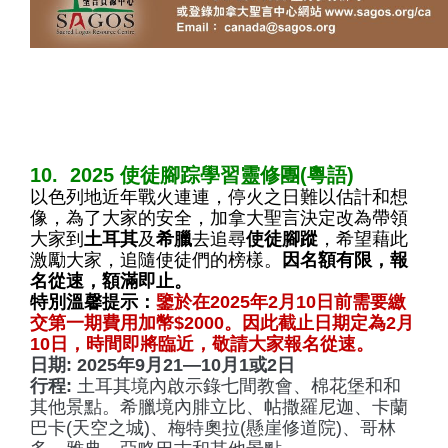
10. 2025 使徒腳踪學習靈修團(粵語)
以色列地近年戰火連連，停火之日難以估計和想
像，
為了大家的安全，加拿大聖言決定改為帶領
大家到
土耳其
及
希臘
去追
尋
使徒腳蹤
，希望藉此
激勵大家，追隨使徒們的榜樣。
因名額有限，
報
名從速，額滿即止。
特別溫馨提示：
鑒於在2025年2月10日前需要繳
交第一期費用
加幣$2000。因此截止日期定為2月
10日，時間即將臨近，
敬請大家報名從速。
日期:
2025年9月21—10月1或2日
行程:
土耳其境內啟示錄七間教會、棉花堡和和
其他景點。
希臘境內腓立比、帖撒羅尼迦、卡蘭
巴卡(天空之城)、梅特奧拉(
懸崖修道院)、哥林