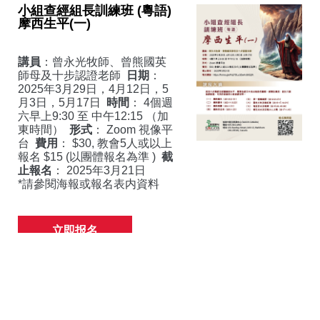
小組查經組長訓練班 (粵語)
摩西生平(一)
講員
：曾永光牧師、曾熊國英
師母及十步認證老師
日期
：
2025年3月29日，4月12日，5
月3日，5月17日
時間
： 4個週
六早上9:30 至 中午12:15 （加
東時間）
形式
： Zoom 視像平
台
費用
： $30, 教會5人或以上
報名 $15 (以團體報名為準 )
截
止報名
： 2025年3月21日
*請參閱海報或報名表内資料
立即报名