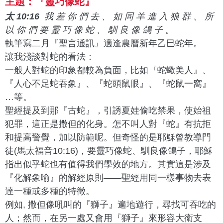
主題：『靈巧像蛇』
太 10:16
我 差 你 們 去 、 如 同 羊 進 入 狼 群 、 所
以 你 們 要 靈 巧 像 蛇 、 馴 良 像 鴿 子 。
執筆寫二月『聖言通訊』適逢農曆新年乙巳蛇年。
讓我淺談對蛇的看法：
一般人對蛇的印象都較為負面，比如『蛇蠍美人』、
『
人心不足蛇吞象』、『蛇頭鼠眼』、『蛇鼠一窩』
…等。
聖經提及到那『古蛇』，引誘夏娃偷吃禁果，使始祖
犯罪，
這正是撒但的化身。怎不叫人對『蛇』有抗拒
和提高警覺，
加以防範呢。
但奇怪的是耶穌曾教導門
徒(馬太福音10:16)，要靈巧像蛇、
馴良像鴿子，耶穌
指出似乎蛇也有值得我們學效的地方。
其實這是涉及
『化解象喻』的解經原則——
聖經用同一樣事物去表
達一種或多種的特徵。
例如, 撒但像吼叫的『獅子』遍地遊行，尋找可吞吃的
人；然而，
在另一處又會用『獅子』來形容大衛支