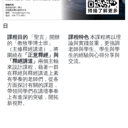
日
課程目的
「聖言」開辦
課程特色
本課程將以理
的「教牧學博士班」
論與實踐並重，更強調
（主修釋經講道），將
老師與學生、
學生與學
圍繞在
「
正意釋經」與
生的經驗與心得分享與
「釋經講道」
兩個主軸
交流。
來設計課程，
藉著一群
在釋經與釋經講道上素
有學養的老師們，
從各
方面探討有關的課題，
帶領同學們在講壇事奉
上有進深的突破，
開拓
新視野。