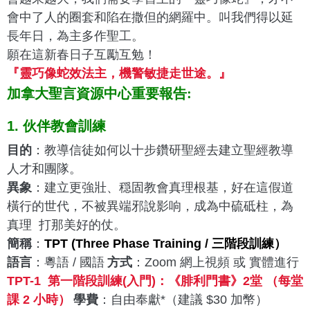
會中了人的圈套和陷在撒但的網羅中。叫我們得以延
長年日，
為主多作聖工。
願在這新春日子互勵互勉！
『靈巧像蛇效法主，機警敏捷走世途。』
加拿大聖言資源中心重要報告:
1.
伙伴教會訓練
目的
：教導信徒如何以十步鑽研聖經去建立聖經教導
人才和團隊。
異象
：建立更強壯、穏固教會真理根基，好在這假道
橫行的世代，
不被異端邪說影响，成為中硫砥柱，為
真理 打那美好的仗。
簡稱
：
TPT (Three Phase Training / 三階段訓練）
語言
：粵語 / 國語
方式
：Zoom 網上視頻 或 實體進行
TPT-1 第一階段訓練(入門)：《腓利門書》2堂 （每堂
課 2 小時）
學費
：自由奉獻*（建議 $30 加幣）