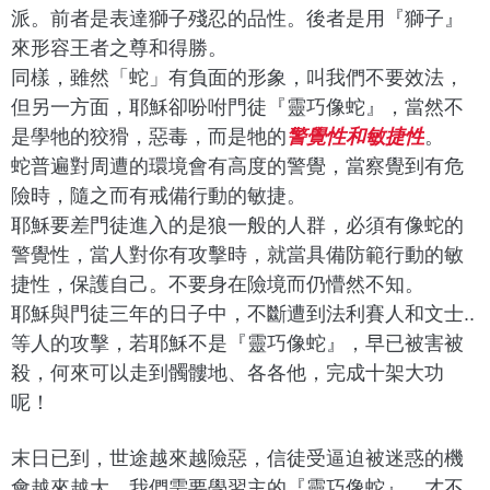
派。
前者是表達獅子殘忍的品性。後者是用『獅子』
來形容王者之尊和得勝。
同樣，雖然「蛇」有負面的形象，叫我們不要效法，
但另一方面，
耶穌卻吩咐門徒『靈巧像蛇』，當然不
是學牠的狡猾，惡毒，
而是牠的
警覺性和敏捷性
。
蛇普遍對周遭的環境會有高度的警覺，當察覺到有危
險時，
隨之而有戒備行動的敏捷。
耶穌要差門徒進入的是狼一般的人群，必須有像蛇的
警覺性，
當人對你有攻擊時，就當具備防範行動的敏
捷性，保護自己。
不要身在險境而仍懵然不知。
耶穌與門徒三年的日子中，不斷遭到法利賽人和文士..
等人的攻擊，若耶穌不是『靈巧像蛇』，早已被害被
殺，
何來可以走到髑髏地、各各他，完成十架大功
呢！
末日已到，世途越來越險惡，信徒受逼迫被迷惑的機
會越來越大，
我們需要學習主的『靈巧像蛇』，
才不