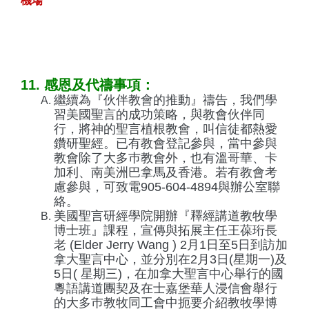
機場
11. 感恩及代禱事項：
繼續為『伙伴教會的推動』禱告，我們學
習美國聖言的成功策略，與教會伙伴同
行，將神的聖言植根教會，叫信徒都熱愛
鑽研聖經。已有教會登記參與，當中參與
教會除了大多巿教會外，也有溫哥華、卡
加利、南美洲巴拿馬及香港。若有教會考
慮參與，可致電905-604-4894與辦公室聯
絡。
美國聖言研經學院開辦『釋經講道教牧學
博士班』課程，宣傳與拓展主任王葆珩長
老 (Elder Jerry Wang ) 2月1日至5日到訪加
拿大聖言中心，並分別在2月3日(星期一)及
5日( 星期三)，在加拿大聖言中心舉行的國
粵語講道團契及在士嘉堡華人浸信會舉行
的大多巿教牧同工會中扼要介紹教牧學博