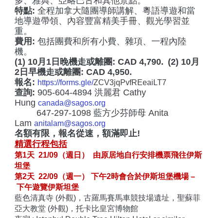
多、雅典、亞略巴古和其他景點。
特點:
全程加拿大隨團導師講解、粵語導遊和當
地導遊帶領、
內容豐富精美手冊、觀光學習並
重。
費用:
包括團費和所有小費、雜項、一程內陸
機。
(1) 10月1日晚機走或離團: CAD 4,790.
(2) 10月
2日早機走或離團: CAD 4,950.
報名:
https://forms.gle/
ZCV3jqPvfREeaiLT7
查詢:
905-604-4894 洪麗君 Cathy
Hung
canada@sagos.org
647-297-1098 藍方少芬師母 Anita
Lam
anitalam@sagos.org
名額有限，報名從速，額滿即止!
精選行程包括
第1天 21/09（週日） 由原居地自行安排機票飛往伊斯
坦堡
第2天 22/09（週一） 下午2時會合於伊斯坦堡機場 –
下午遊覽伊斯坦堡
藍色清真寺 (外觀)，古羅馬賽馬車競技場遺址，聖蘇菲
亞大教堂 (外觀)，托卡比皇宮博物館