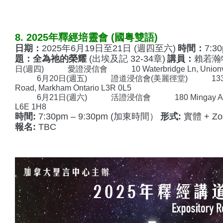
8. 2025年釋經培靈會 (國粤雙語)
日期：
2025年6月19日至21日 (週四至六)
時間：
7:3
題：全為祂的榮耀
(出埃及記 32-34章)
講員：
賴若瀚
日(週四)
愛證浸信會
10 Waterbridge Ln, Unionvi
6月20日(週五)
證道浸信會(美麗徑堂)
133 O
Road, Markham Ontario L3R 0L5
6月21日(週六)
活證浸信會
180 Mingay Ave
L6E 1H8
時間:
7:30pm – 9:30pm (加東時間）
形式:
實體 + Zo
報名:
TBC