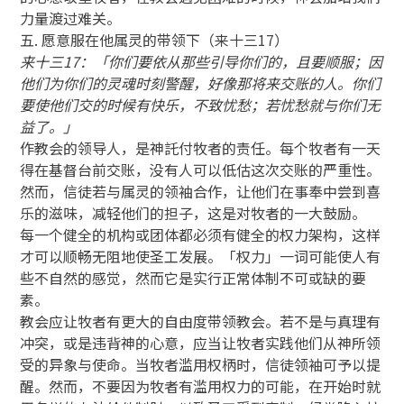
力量渡过难关。
五. 愿意服在他属灵的带领下（来十三17）
来十三17：「你们要依从那些引导你们的，且要顺服；因
他们为你们的灵魂时刻警醒，好像那将来交账的人。你们
要使他们交的时候有快乐，不致忧愁；若忧愁就与你们无
益了。」
作教会的领导人，是神託付牧者的责任。每个牧者有一天
得在基督台前交账，没有人可以低估这次交账的严重性。
然而，信徒若与属灵的领袖合作，让他们在事奉中尝到喜
乐的滋味，减轻他们的担子，这是对牧者的一大鼓励。
每一个健全的机构或团体都必须有健全的权力架构，这样
才可以顺畅无阻地使圣工发展。「权力」一词可能使人有
些不自然的感觉，然而它是实行正常体制不可或缺的要
素。
教会应让牧者有更大的自由度带领教会。若不是与真理有
冲突，或是违背神的心意，应当让牧者实践他们从神所领
受的异象与使命。当牧者滥用权柄时，信徒领袖可予以提
醒。然而，不要因为牧者有滥用权力的可能，在开始时就