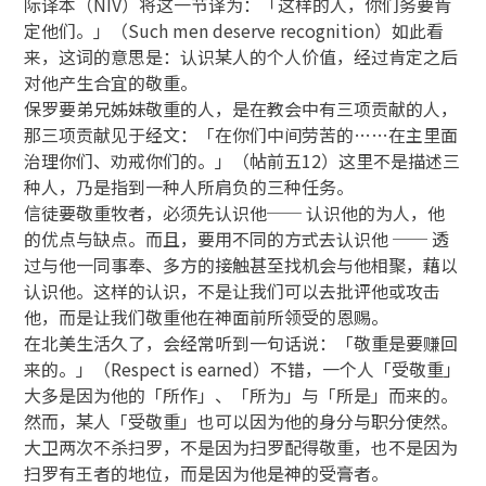
际译本（NIV）将这一节译为：「这样的人，你们务要肯
定他们。」（Such men deserve recognition）如此看
来，这词的意思是：认识某人的个人价值，经过肯定之后
对他产生合宜的敬重。
保罗要弟兄姊妹敬重的人，是在教会中有三项贡献的人，
那三项贡献见于经文：「在你们中间劳苦的……在主里面
治理你们、劝戒你们的。」（帖前五12）这里不是描述三
种人，乃是指到一种人所肩负的三种任务。
信徒要敬重牧者，必须先认识他── 认识他的为人，他
的优点与缺点。而且，要用不同的方式去认识他 ── 透
过与他一同事奉、多方的接触甚至找机会与他相聚，藉以
认识他。这样的认识，不是让我们可以去批评他或攻击
他，而是让我们敬重他在神面前所领受的恩赐。
在北美生活久了，会经常听到一句话说：「敬重是要赚回
来的。」（Respect is earned）不错，一个人「受敬重」
大多是因为他的「所作」、「所为」与「所是」而来的。
然而，某人「受敬重」也可以因为他的身分与职分使然。
大卫两次不杀扫罗，不是因为扫罗配得敬重，也不是因为
扫罗有王者的地位，而是因为他是神的受膏者。