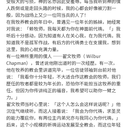
受极大的亏损，神的名亦因此受羞辱。每当我听到神的僕
人跌倒或是走回头路的时候，我的心都会好像被刀割一
般，因为战场上又少一位同当兵的人了！
在我牧养教会的年日中，曾遇见一位年长的姊妹，她经常
对我说：「赖牧师，我每天都为你在神面前代祷。「」我
听后十分感动，因为知道有人在关心我，在为我代祷。我
知道我不是孤军作战，有后方的代祷勇士在支援我，想到
这里，我的心就充满力量。
有一位神所重用的僕人 ──翟文牧师（ Wilbur
Chapman），曾述说他刚出道时的一次经歷。有一次，
他在牧养的教会里讲道完毕，一位信徒领袖到台前对他
说：「我看你十分年轻，不大适合作这教会的牧师，我们
歷任的牧者都是较为年长的，恐怕你不能担当这牧养的重
任。但因为你传讲纯正的福音，我希望可以助你一臂之
力。」
翟文牧师当时心里说：「这个人怎么会这样说话呢？」他
沉住气继续听，而这人接着说：「我会为你代祷，求圣灵
的能力覆庇你，有两位主内弟兄亦与我同心为你代祷。」
后来，这个小规模的祈祷运动发展至全教会，而这位年轻