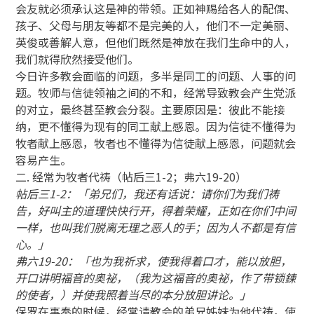
会友就必须承认这是神的带领。正如神赐给各人的配偶、
孩子、父母与朋友等都不是完美的人，他们不一定美丽、
英俊或善解人意，但他们既然是神放在我们生命中的人，
我们就得欣然接受他们。
今日许多教会面临的问题，多半是同工的问题、人事的问
题。牧师与信徒领袖之间的不和，经常导致教会产生党派
的对立，最终甚至教会分裂。主要原因是：彼此不能接
纳，更不懂得为现有的同工献上感恩。因为信徒不懂得为
牧者献上感恩，牧者也不懂得为信徒献上感恩，问题就会
容易产生。
二. 经常为牧者代祷（帖后三1-2；弗六19-20）
帖后三1-2：「弟兄们，我还有话说：请你们为我们祷
告，好叫主的道理快快行开，得着荣耀，正如在你们中间
一样，也叫我们脱离无理之恶人的手；因为人不都是有信
心。」
弗六19-20：「也为我祈求，使我得着口才，能以放胆，
开口讲明福音的奥祕，（我为这福音的奥祕，作了带锁鍊
的使者，）并使我照着当尽的本分放胆讲论。」
保罗在事奉的时候，经常请教会的弟兄姊妹为他代祷，使