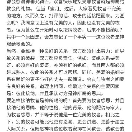
都会感谢神垂允祷告，欢喜快乐地接受那牧者就是神赐给
教会的礼物。 但当「蜜月」过后，大家看见牧者不完美
的地方，久而久之，批评的话、攻击的话接踵而来。为甚
么呢？我同意世上没有完美的人，因此也没有完美的牧
者。但为甚么在开始时可以接纳牧者，后来不能接纳呢？
其中一个原因是，会友忘记了一个事实──这位牧者是神
赐给教会的。
当然，要维持一种良好的关系，双方都须付出劳力；而导
致关系的破裂，双方都应负责任。例如：婆媳关系要美
好，必须有好的婆婆，亦须有好的媳妇，而且两人都必须
是成熟人，彼此的关系才可以密切。同样，美满的婚姻关
系有赖好的妻子与好的丈夫一起缔造。会友与牧者之间要
有良好的关系，道理也相同，维繫这个关系的主要因素
是：彼此接纳，并且承认对方是神所赐的恩典。
要怎样接纳牧者是神所赐的呢？首先要为牧者感恩，并且
接纳他的恩赐、他的性格、他的背景、他的配偶与家人。
为牧者感恩，并不等于说他是一位完美的牧者。相比之
下，别的牧者可能比他更有恩赐、更会讲道、更善于建立
人际关系。但既然神将这位牧者安排在某教会，该教会的