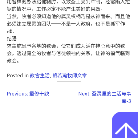
用各样的办法给他制肘，以致圣工受到牵制，经常陷入拉
锯的情况中，工作必定不能产生美好的果效。
当然，牧者必须知道他的属灵权柄乃是从神而来。而且他
必须建立属灵的团队──不是一人政府，也不是孤军作
战。
结语
求主施恩予各地的教会，使它们成为活在神心意中的教
会。透过健全的牧者与信徒领袖的关系，让神的福气临到
教会。
Posted in
教會生活
,
賴若瀚牧師文章
Previous:
靈修十訣
Next:
圣灵里的生活与事
奉-3