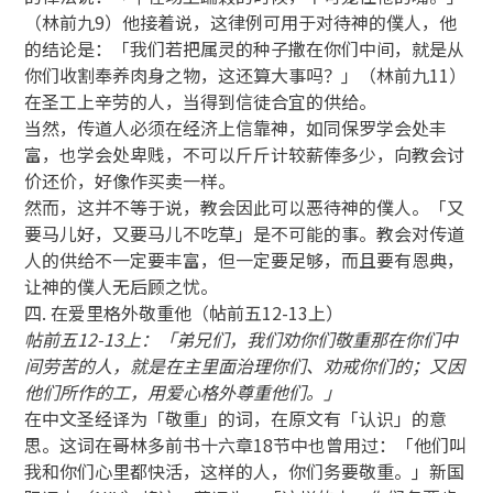
（林前九9）他接着说，这律例可用于对待神的僕人，他
的结论是：「我们若把属灵的种子撒在你们中间，就是从
你们收割奉养肉身之物，这还算大事吗？」（林前九11）
在圣工上辛劳的人，当得到信徒合宜的供给。
当然，传道人必须在经济上信靠神，如同保罗学会处丰
富，也学会处卑贱，不可以斤斤计较薪俸多少，向教会讨
价还价，好像作买卖一样。
然而，这并不等于说，教会因此可以恶待神的僕人。「又
要马儿好，又要马儿不吃草」是不可能的事。教会对传道
人的供给不一定要丰富，但一定要足够，而且要有恩典，
让神的僕人无后顾之忧。
四. 在爱里格外敬重他（帖前五12-13上）
帖前五12-13上：「弟兄们，我们劝你们敬重那在你们中
间劳苦的人，就是在主里面治理你们、劝戒你们的；又因
他们所作的工，用爱心格外尊重他们。」
在中文圣经译为「敬重」的词，在原文有「认识」的意
思。这词在哥林多前书十六章18节中也曾用过：「他们叫
我和你们心里都快活，这样的人，你们务要敬重。」新国