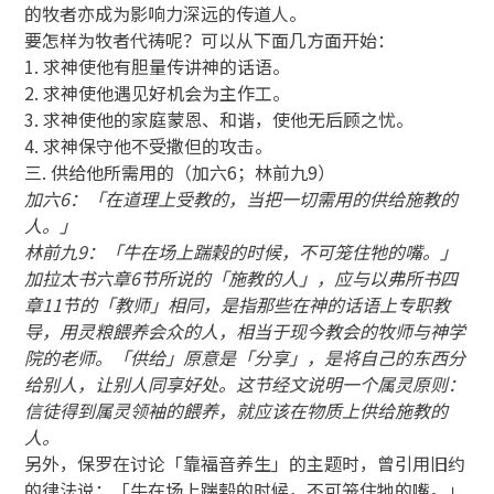
的牧者亦成为影响力深远的传道人。
要怎样为牧者代祷呢？可以从下面几方面开始：
1. 求神使他有胆量传讲神的话语。
2. 求神使他遇见好机会为主作工。
3. 求神使他的家庭蒙恩、和谐，使他无后顾之忧。
4. 求神保守他不受撒但的攻击。
三. 供给他所需用的（加六6；林前九9）
加六6：「在道理上受教的，当把一切需用的供给施教的
人。」
林前九9：「牛在场上踹榖的时候，不可笼住牠的嘴。」
加拉太书六章6节所说的「施教的人」，应与以弗所书四
章11节的「教师」相同，是指那些在神的话语上专职教
导，用灵粮餵养会众的人，相当于现今教会的牧师与神学
院的老师。「供给」原意是「分享」，是将自己的东西分
给别人，让别人同享好处。这节经文说明一个属灵原则：
信徒得到属灵领袖的餵养，就应该在物质上供给施教的
人。
另外，保罗在讨论「靠福音养生」的主题时，曾引用旧约
的律法说：「牛在场上踹榖的时候，不可笼住牠的嘴。」