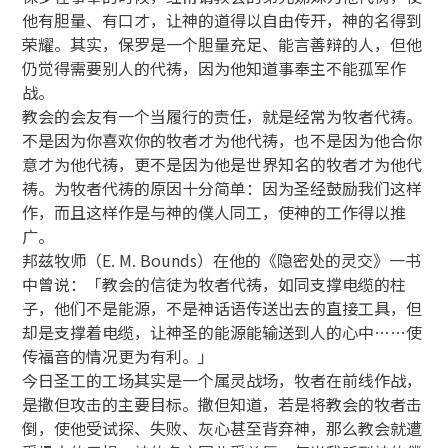
他有胆量、有口才，让神的道得以自由传开，神的名得到
荣耀。其实，保罗是一个胆量充足、能言善辩的人，但他
仍觉得需要别人的代祷，因为他知道事奉主不能孤军作
战。
教会的会友有一个当履行的责任，就是经常为牧者代祷。
不是因为你喜欢你的牧者才为他代祷，也不是因为他合你
意才为他代祷，更不是因为他是世界知名的牧者才为他代
祷。为牧者代祷的原因十分简单：因为圣经鼓励我们这样
作，而且这样作是与神的僕人同工，使神的工作得以推
广。
邦兹牧师（E. M. Bounds）在他的《隐密处的灵交》一书
中曾说：「教会的信徒为牧者代祷，如同支撑电缆的柱
子，他们不是能源，不是神话语传送出去的直接工具，但
却是支撑着电缆，让神圣的能源能输送到人的心中……使
传福音的情况更为有利。」
今日圣工的工场其实是一个属灵战场，牧者在前线作战，
是撒但攻击的主要目标。撒但知道，若是将教会的牧者击
倒，使他受试探、失败、灰心甚至背弃神，那么教会就遭