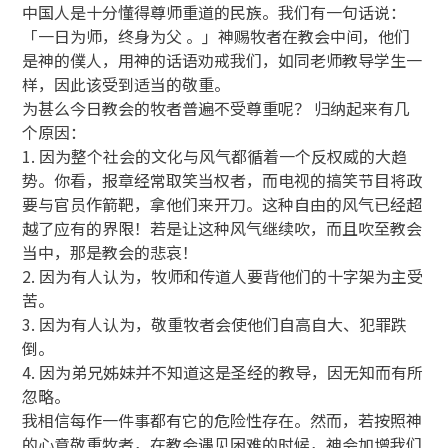
中国人是十分懂得尊师重道的民族。我们有一句话说：
「一日为师，终身为父 。」神赐牧者在教会中间，他们
是神的僕人，用神的话语劝戒我们，如同老师教导学生一
样，因此该受到适当的敬重。
为甚么今日教会的牧者普遍不受尊重呢？ 归纳起来有几
个原因：
1. 因为整个社会的文化与风气都循着一个反权威的大趋
势。你看，报章经常取笑当权者，而电视的搞笑节目将政
要与官员作箭靶，拿他们来开刀。这种自由的风气已经超
越了应有的界限！若是让这种风气继续吹，而且吹至教会
当中，那是教会的悲哀！
2. 因为有人认为，牧师和传道人要背他们的十字架为主受
苦。
3. 因为有人认为，敬重牧者会使他们自高自大、犯罪跌
倒。
4. 因为弟兄姊妹并不知道这是圣经的教导，因无知而有所
忽略。
我相信每作一件事都有它的危险性存在。然而，若按照神
的心意敬重牧者，在教会遇见困难的时候，神会加增我们