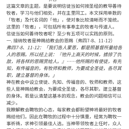
这篇文章的主题，是要说明信徒当如何按圣经的教导善待
牧者，学习与他们相处，并在主里同工。本文採用单数的
「牧者」及代名词的「他」，使对象比较清晰而不笼统。
这里的「牧者」，可包括所有事奉主的牧者与传道人。
信徒当如何善待牧者呢？至少有五项可以实践的原则。
一. 接纳牧者是神赐给教会的恩赐（弗四7-8、11-12）
弗四7-8、11-12：「我们各人蒙恩，都是照基督所量给各
人的恩赐。所以经上说：『他升上高天的时候，掳掠了仇
敌，将各样的恩赐赏给人。』……他所赐的有使徒，有先
知，有传福音的，有牧师和教师，为要成全圣徒，各尽其
职，建立基督的身体。」
神在教会中设立使徒、先知、传福音的、牧师和教师，这
些人是神赐给教会，为要成全圣徒，各尽其职，建立基督
的身体。若是认清楚这基本的观念，教会的问题相信可以
减少。
我瞭解教会聘牧的心态，每家教会都盼望神将最好的牧者
赐给他们。因此在聘牧的过程中十分慎重，经常为聘牧一
事祈祷，求神引领最佳人选。当神带领牧者上任时，众人