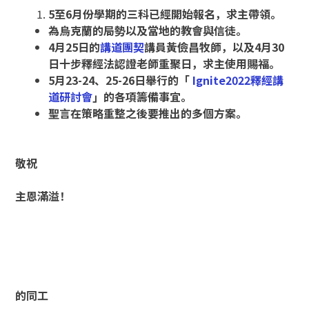
5
至
6
月份學期的三科已經開始報名，求主帶領
。
為烏克蘭的局勢以及當地的教會與信徒。
4
月
25
日的
講道團契
講員黃儉昌
牧師，以及
4
月
30
日十步釋經法認證老師重聚日，求主使用賜福
。
5
月
23-24
、
25-26
日舉行的「
Ignite2022
釋經講
道研討會
」的各項籌備事宜。
聖言在策略重整之後要推出的多個方案。
敬祝
主恩滿溢
！
的同工