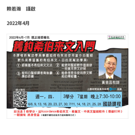
賴若瀚 謹啟
2022
年
4
月