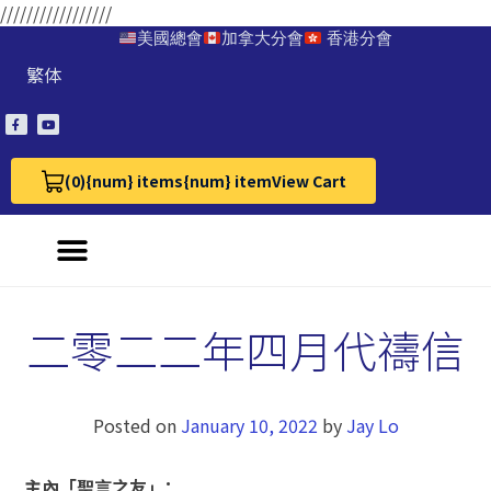
/////////////////
美國總會
加拿大分會
香港分會
繁体
(0)
{num} items
{num} item
View Cart
View Cart 0
二零二二年四月代禱信
Posted on
January 10, 2022
by
Jay Lo
主內「聖言之友」：