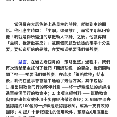
當保羅在大馬色路上遇見主的時候，就聽到主的問
話。他回應主時問：
「
主啊，你是誰？」而當主耶穌回答
他
「
我就是你所逼迫的拿撒勒人耶穌」之後，他就再問：
「
主啊，我當做甚麼？」這兩個問題對信徒的事奉十分重
要，要知道所信的是誰，亦要知道祂要我們做甚麼。
「
聖言
」在過去幾個月的
「策略重整」過程中，我們
再次清楚是主託付了我們「回歸聖經」的異象，我們同時
問了祂——祂要我們做甚麼。
在這次
「策略重整」結束
後，我們在董事會會議中通過了幾個方案，其中包括：
1.
推出與教會同行的夥伴計劃
——將十步釋經法的訓練推
進至幾個同行的教會中；
2.
出版查經材料
——
幫助教會
與查經班能有效使用十步釋經法帶領查經；
3.
組織在過去
獲認證約
100
位的十步釋經法認證教師，成為一支有效的
團隊；
4.
提升十步釋經法的使用軟件，預期在
6
月底推出