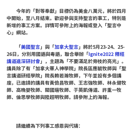
今年的「對等奉獻」目標仍為美金八萬元，將於四月
中開始，至八月結束。歡迎參與支持聖言的事工，特別是
新增的事工方案。詳情可參附上的海報或登入「聖言中
心」網站。
「
美國聖言
」與「
加拿大聖言
」將於
5
月
23-24
、
25-
26
日，分別用國語與粵語，聯合舉辦「
Ignite2022
釋經
講道進深研討會
」，主題為「不要滿足於旁枝的亮光」。
講員除了有「加拿大華人神學院」院長區應毓牧師與「聖
言講道研經學院」院長賴若瀚牧師，下午並設有多個講
座，已邀請的講員有黃儉昌牧師、王志強牧師、林永健牧
師、高晚嬰牧師、關國瑞牧師、于英凱傳道、許重一牧
師、倫思學牧師與陸超明牧師。請參附上的海報。
請繼續為下列事工感恩與代禱：