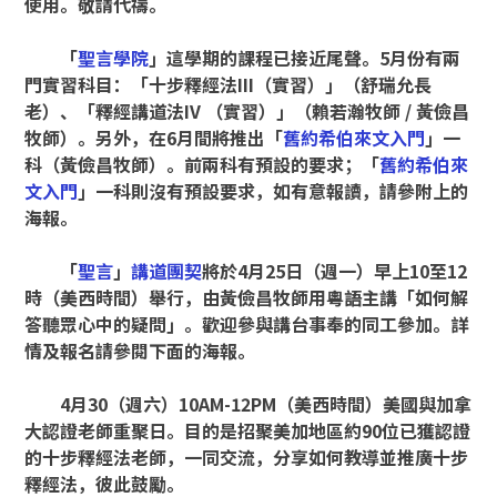
使用。敬請代禱。
「
聖言學院
」這學期的課程已接近尾聲。
5
月份有兩
門實習科目：「十步釋經法
III
（實習）」（舒瑞允長
老）、「釋經講道法
IV
（實習）」（賴若瀚牧師
/
黃儉昌
牧師）。另外，在
6
月間將推出「
舊約希伯來文入門
」一
科（黃儉昌牧師）。前兩科有預設的要求；「
舊約希伯來
文入門
」一科則沒有預設要求，如有意報讀，請參附上的
海報。
「
聖言
」
講道團契
將於
4
月
25
日（週一）早上
10
至
12
時
（美西時間）
舉行，由黃儉昌牧師用粵語主講「如何解
答聽眾心中的疑問」。歡迎參與講台事奉的同工參加。詳
情及報名請參閱下面的海報。
4
月
30
（週六）
10AM-12PM
（美西時間）美國與加拿
大認證老師重聚日。目的是招聚美加地區約
90
位已獲認證
的十步釋經法老師，一同交流，分享如何教導並推廣十步
釋經法，彼此鼓勵。