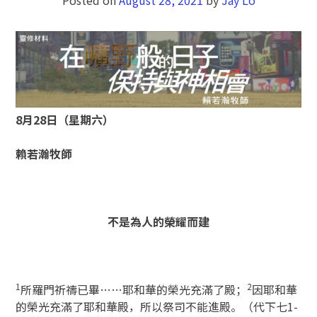
8月28日（星期六）
賴若瀚牧師
不是為人的榮耀而建
1
2
所羅門祈禱已畢……耶和華的榮光充滿了殿；
因耶和華
的榮光充滿了耶和華殿，所以祭司不能進殿。（代下七1-