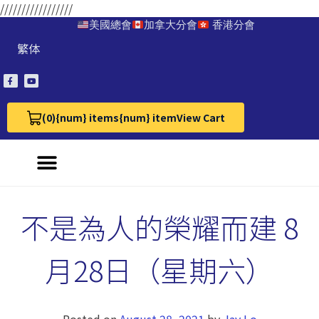
/////////////////
美國總會
加拿大分會
香港分會
繁体
(0)
{num} items
{num} item
View Cart
View Cart 0
不是為人的榮耀而建 8
月28日（星期六）
Posted on
August 28, 2021
by
Jay Lo