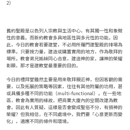
2）
舊約聖殿是以色列人宗教與生活中心，有其獨一性和象徵
性的意義。而新約教會多具地區性與多元性的功能。因
此，今日的教會若要建堂，不必用所羅門建聖殿的排場為
標準。只要按力量，建造或購置實用的地方，作為敬拜的
場所。教會弟兄姊妹同心合意，建造神的家，讓神的榮耀
彰顯，那才是建教堂最重要的目的。
今日的禮拜堂雖然主要是用來敬拜親近神，但因客觀的需
要，以及拓展的策略等因素，往往有其他附屬的功用，甚
或具備多種不同的功能（multi-functional）。在一些地
區，教會為實用的緣故，把商業大廈內的空間改建為教
會。因此有人質疑，這樣是否會變成聖俗不分，有損神的
榮耀？但我相信，在不同處境中，我們要「心意更新而變
化」，適應不同的條件和環境。