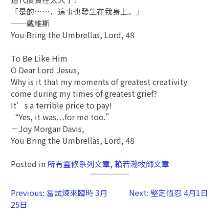
「是的……，這事也發生在我身上。」
──戴維斯
You Bring the Umbrellas, Lord, 48
To Be Like Him
O Dear Lord Jesus,
Why is it that my moments of greatest creativity
come during my times of greatest grief?
It’s a terrible price to pay!
“Yes, it was…for me too.”
－Joy Morgan Davis,
You Bring the Umbrellas, Lord, 48
Posted in
所有靈修系列文章
,
賴若瀚牧師文章
Previous:
當試煉來臨時 3月
Next:
堅定恆忍 4月1日
25日