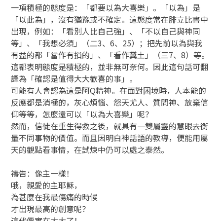
一項積極的態度是：「都要以為大喜樂」。「以為」是
「以此為」，沒有猶豫或不確定。這態度常在腓立比書中
出現，例如：「看別人比自己強」、「不以自己與神同
等」、「我想必須」（二3、6、25）；把先前以為與我
有益的都「當作有損的」、「看作糞土」（三7、8）等。
這都表明態度是積極的，並非無可奈何。因此這句話可翻
譯為「確認是值得大大歡喜的事」。
可能有人會認為這是阿Q精神。在面對困境時，人本能的
反應都是消極的，灰心煩惱、怨天尤人、質問神、放棄信
仰等等，怎麼還可以「以為大喜樂」呢？
然而，信徒在重生得救之後，就具有一雙屬靈的慧眼去衡
量不同事物的價值。而且因明白神話語的教導，便能用屬
天的觀點看事情，在試煉中仍可以處之泰然。
禱告：像主一樣！
哦，親愛的主耶穌，
為甚麼在我最傷痛的時候
才出現最高的創意呢？
這代價實在太大了！