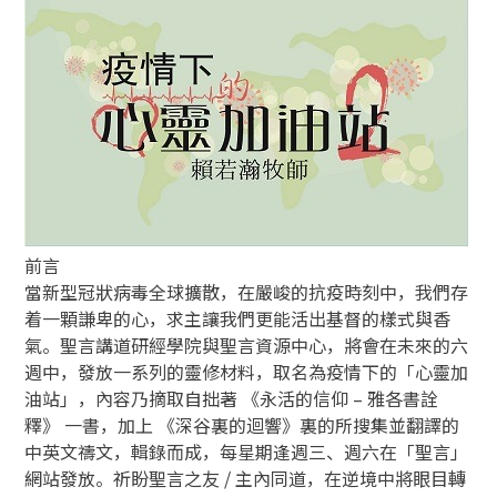
前言
當新型冠狀病毒全球擴散，在嚴峻的抗疫時刻中，我們存
着一顆謙卑的心，求主讓我們更能活出基督的樣式與香
氣。聖言講道研經學院與聖言資源中心，將會在未來的六
週中，發放一系列的靈修材料，取名為疫情下的「心靈加
油站」，內容乃摘取自拙著 《永活的信仰 – 雅各書詮
釋》 一書，加上 《深谷裏的迴響》裏的所搜集並翻譯的
中英文禱文，輯錄而成，每星期逢週三、週六在「聖言」
網站發放。祈盼聖言之友 / 主內同道，在逆境中將眼目轉