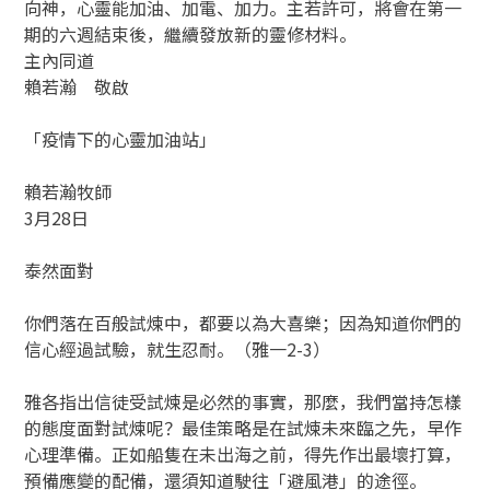
向神，心靈能加油、加電、加力。主若許可，將會在第一
期的六週結束後，繼續發放新的靈修材料。
主內同道
賴若瀚 敬啟
「疫情下的心靈加油站」
賴若瀚牧師
3月28日
泰然面對
你們落在百般試煉中，都要以為大喜樂；因為知道你們的
信心經過試驗，就生忍耐。（雅一2-3）
雅各指出信徒受試煉是必然的事實，那麼，我們當持怎樣
的態度面對試煉呢？最佳策略是在試煉未來臨之先，早作
心理準備。正如船隻在未出海之前，得先作出最壞打算，
預備應變的配備，還須知道駛往「避風港」的途徑。