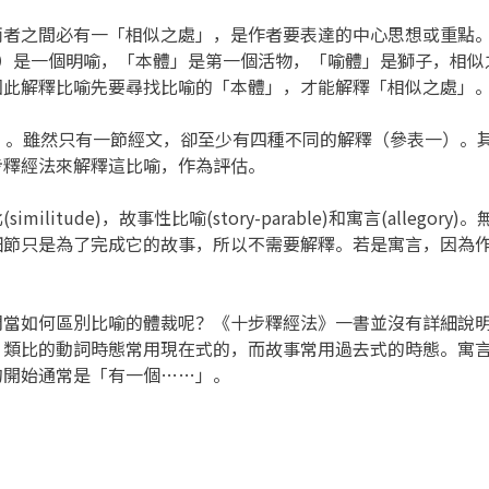
兩者之間必有一「相似之處」，是作者要表達的中心思想或重點
7）是一個明喻，「本體」是第一個活物，「喻體」是獅子，相似
因此解釋比喻先要尋找比喻的「本體」，才能解釋「相似之處」
。雖然只有一節經文，卻至少有四種不同的解釋（參表一）。其
步釋經法來解釋這比喻，作為評估。
tude)，故事性比喻(story-parable)和寓言(alleg
細節只是為了完成它的故事，所以不需要解釋。若是寓言，因為
如何區別比喻的體裁呢？《十步釋經法》一書並沒有詳細說明
。類比的動詞時態常用現在式的，而故事常用過去式的時態。寓
的開始通常是「有一個……」。