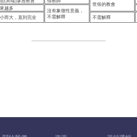
惡(異端)滲透教會
假教師
世俗的教會
來越多
沒有象徵性意義，
不需解釋
小而大，直到完全
不需解釋