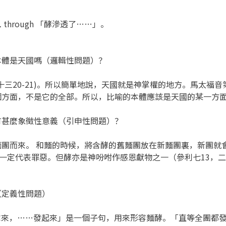
… through 「酵滲透了……」。
本體是天國嗎（邏輯性問題）？
20-21)。所以簡單地說，天國就是神掌權的地方。馬太福
方面，不是它的全部。所以，比喻的本體應該是天國的某一方面
有甚麼象徵性意義（引申性問題）？
而來。 和麵的時候，將含酵的舊麵團放在新麵團裏，新團就會
一定代表罪惡。但酵亦是神吩咐作感恩獻物之一（參利七13，二
（定義性問題）
拿來，……發起來」是一個子句，用來形容麵酵。「直等全團都