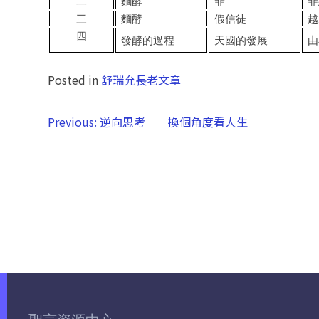
二
麵酵
罪
罪
三
麵酵
假信徒
越
四
發酵的過程
天國的發展
由
Posted in
舒瑞允長老文章
Previous:
逆向思考──換個角度看人生