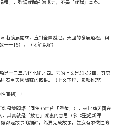
的過程」，強調麵酵的滲透力，不是「麵酵」本身。
漸漸擴展開來，直到全團發起。天國的發展過程，與
啟十一15）。（化解象喻）
是十三章八個比喻之四。它的上文是31-32節，芥菜
喻則着重天國隱藏的擴張。（上文下理，邏輯推理）
申性問題）？
能是雙關語（同第35節的「隱藏」），來比喻天國在
裏，其實就是「放在」麵裏的意思（參《聖經新譯
斗麵都是故事的細節，為要完成故事，並沒有象徵性的