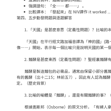
強調語句：「全…… 都……」 。
比較譯本：「發起來」在 NIV譯作 it worked 
第四、五步勤發問題與逐題解答
「天國」是甚麼意思（定義性問題）？比喻的
「天國」在平行經文路加福音譯為「神的國」(路十三
像……」開始，表示每一個比喻只是說明天國的某一個
麵酵是甚麼東西（定義性問題）？聖經裏麵酵
麵酵是製造麵包的必需品，通常由保留小部分舊麵團
有的舊酵（出十二15；林前五7），因此有人認為麵酵
定。（歷史背景）
比喻的喻體是「麵酵」，還是有關麵酵的事？
根據奧斯邦（Osborne）的原文分析，「有婦人