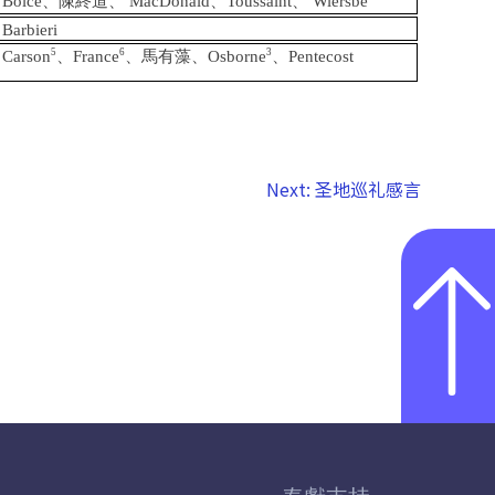
Boice
、陳終道
、 MacDonald
、Toussaint
、 Wiersbe
Barbieri
5
6
3
Carson
、France
、馬有藻
、Osborne
、Pentecost 
Next:
圣地巡礼感言