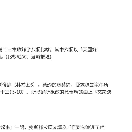
音第十三章收錄了八個比喻，其中六個以「天國好
。(比較經文、邏輯推理)
發酵（林前五6）。舊約的除酵節，要求除去家中所
十三15-18），所以酵所象徵的意義應該由上下文來決
發起來」一語，奧斯邦按原文譯為「直到它滲透了麵