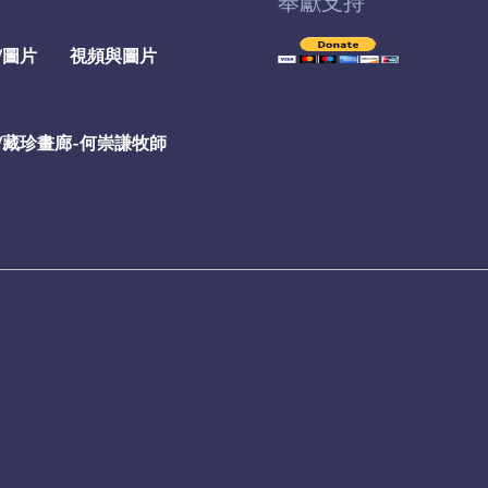
奉獻支持
/圖片
視頻與圖片
/藏珍畫廊-何崇謙牧師