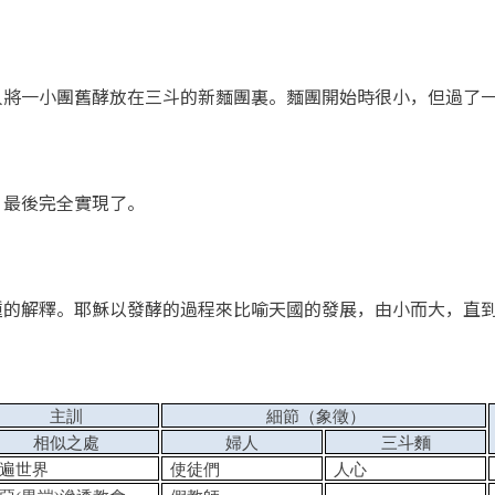
一小團舊酵放在三斗的新麵團裏。麵團開始時很小，但過了一
最後完全實現了。
的解釋。耶穌以發酵的過程來比喻天國的發展，由小而大，直到
主訓
細節（象徵）
相似之處
婦人
三斗麵
遍世界
使徒們
人心