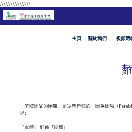
/////////////////
主頁
關於我們
視頻選
解釋比喻的困難，是眾所皆知的。因為比喻（Parab
是：
「本體」 好像「喻體」