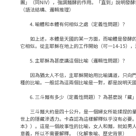
團」（同NIV），強調麵酵的作用。「直到」說明發
（語法結構、邏輯推理）
喻體和本體有何相似之處（定義性問題）？
如上述，本體是天國的某一方面，而喻體是發酵的過
它相似。從主耶穌在地上的工作開始（可一14-15）
主耶穌為甚麼講這個比喻（邏輯性問題）？
因為猶太人不信，主耶穌開始用比喻講道，只向門徒解
種的比喻。一般認為這兩個比喻是一對，都是說明天
三斗麵有多少（定義性問題）？為甚麼說「藏
三斗麵大約是四十公升，是一個婦女所能揉捏的量。
世上的隱藏滲透力。卡森認為這樣解釋似乎沒有必要。
本》）。這是一個故事性的比喻，女人和麵，就如男
意義，所以不需要解釋。（化解象喻、歷史背景）