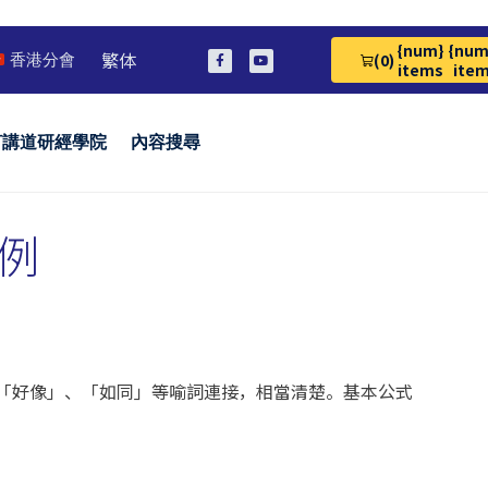
{num}
{num
繁体
(0)
香港分會
View Cart 0
items
ite
言講道研經學院
內容搜尋
例
，以「好像」、「如同」等喻詞連接，相當清楚。基本公式