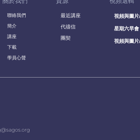
關於我們
資源
視頻選輯
聯絡我們
最近講座
視頻與圖片
簡介
代禱信
星期六早會
講座
團契
視頻與圖片
下載
學員心聲
agos.org