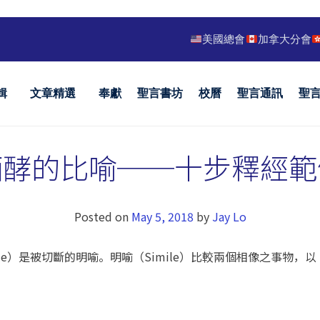
美國總會
加拿大分會
輯
文章精選
奉獻
聖言書坊
校曆
聖言通訊
聖
麵酵的比喻──十步釋經範
Posted on
May 5, 2018
by
Jay Lo
le）是被切斷的明喻。明喻（Simile）比較兩個相像之事物