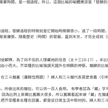
酵需要時間，是一個過程。所以，這個比喻的喻體應該是「發酵
程。發酵過程的特徵就是它開始時規模很小，過了一段時間，
，漸漸擴張，隨着歷史（時間）的發展，直到末世，才完全成就（
釋，為了向不信的人隱藏祂的信息（太十三10-17）。本比喻
國由小而大。芥菜種的比喻強調天國外在明顯的伸張，麵酵的比
」在三斗麵裏（邏輯性問題）？婦人和三斗麵代表甚麼意義（引
所做出來的麵包，可以供一百人食用。 有學者認為「藏」字可
 因為比例上新團比舊團大很多，所以舊團看起來被「藏」在麵
人把芥菜種拿去種在田裏，都是從日常生活中取材的。婦人和三