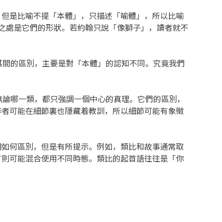
。但是比喻不提「本體」，只描述「喻體」，所以比喻
之處是它們的形狀。若約翰只說「像獅子」，讀者就不
。
間的區別，主要是對「本體」的認知不同。究竟我們
ory)。無論哪一類，都只強調一個中心的真理。它們的區別，
作者可能在細節裏也隱藏着教訓，所以細節可能有象徵
如何區別，但是有所提示。例如，類比和故事通常取
言則可能混合使用不同時態。類比的起首語往往是「你