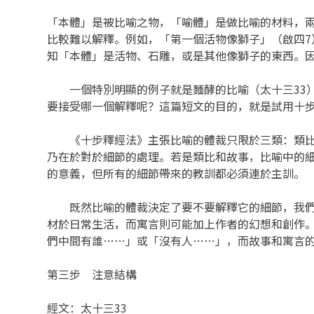
「本體」是被比喻之物，「喻體」是做比喻的材料，
比較難以解釋。例如，「第一個活物像獅子」（啟四
知「本體」是活物、石雕，或是其他像獅子的東西。
一個特別明顯的例子就是麵酵的比喻（太十三33）
要接受哪一個解釋呢？這篇短文的目的，就是試用十
《十步釋經法》主張比喻的體裁只限於三類：類比(simili
乃在於對於細節的處理。若是類比和故事，比喻中的
的意義，但所有的細節帶來的教訓都必須連於主訓。
既然比喻的體裁決定了要不要解釋它的細節，我們當
材於日常生活，而寓言則可能加上作者的幻想和創作
們中間有誰……」或「沒有人……」，而故事和寓言
第三步 注意結構
經文：太十三33