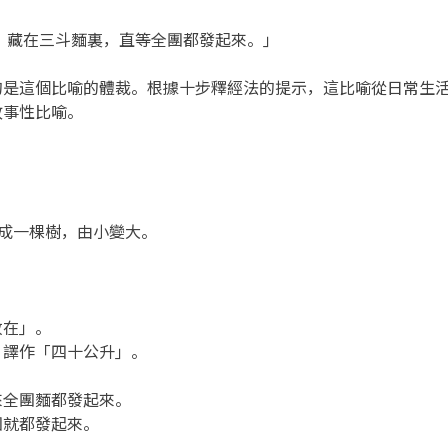
，藏在三斗麵裏，直等全團都發起來。」
這個比喻的體裁。根據十步釋經法的提示，這比喻從日常生活
故事性比喻。
長成一棵樹，由小變大。
放在」。
》譯作「四十公升」。
來全團麵都發起來。
團就都發起來。