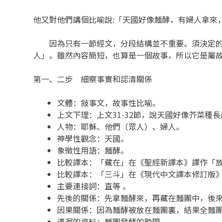
他又對他們講個比喻說:「天國好像麵酵，有婦人拿來
因為只有一節經文，分段結構並不重要。須決定的是
人」。雖然內容簡短，也算是一個故事，所以它是屬
第一、二步 細察事實和認清關係
文體：敍事文，故事性比喻。
上文下理：上文31-32節，說天國好像芥菜種
人物：耶穌、他們（眾人）、婦人。
神學性觀念：天國。
象徵性用語：麵酵。
比較譯本：「藏在」在《聖經新譯本》譯作「
比較譯本：「三斗」在《現代中文譯本修訂版
主要連接詞：直等 。
先後的關係：先拿麵酵來，再藏在麵團中，後
因果關係：因為麵酵被放在麵團裏，結果全麵
遺漏的資料：麵團發酵的時間。