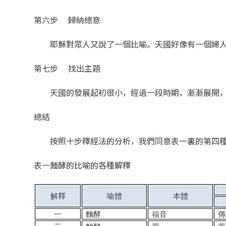
第六步 歸納總意
耶穌對眾人又說了一個比喻。天國好像有一個婦人將
第七步 找出主題
天國的發展起初很小，經過一段時期，漸漸展開，
總結
按照十步釋經法的分析，我們同意表一裏的第四種
表一麵酵的比喻的各種解釋
解釋
喻體
本體
一
麵酵
福音
傳