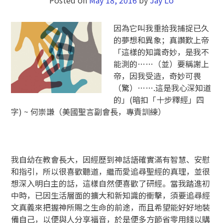
因為它叫我重拾我捕捉已久
的夢想和異象；真讚歎上帝
「這樣的知識奇妙，是我不
能測的……（並）要稱謝上
帝，因我受造，奇妙可畏
（驚）…….這是我心深知道
的」(暗扣「十步釋經」四
字) ~ 何崇謙（美國聖言副會長，專責訓練）
我自幼在教會長大，因經歷到神話語確實滿有智慧、安慰
和指引，所以很喜歡聽道，繼而愛追尋聖經的真理，並很
想深入明白主的話，這樣自然便喜歡了研經。當我踏進初
中時，已因生活層面的擴大和新知識的衝擊，須要追尋經
文真義來把握神所賜之生命的前途，而且希望能好好地裝
備自己，以便與人分享福音，於是便多方節省零用錢以購