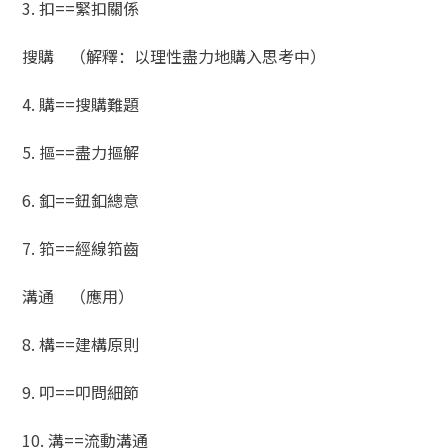
3. 扣==緊扣關係
搜購 （解釋：以理性盡力地購入思考中）
4. 購==搜購難題
5. 摳==盡力摳解
6. 釦==鈕釦總意
7. 筘==經線筘齒
溝通 （應用）
8. 構==建構原則
9. 叩==叩問細節
10. 溝==流動溝通