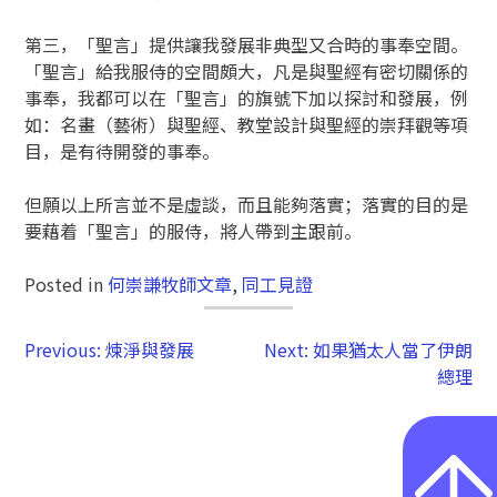
第三，「聖言」提供讓我發展非典型又合時的事奉空間。
「聖言」給我服侍的空間頗大，凡是與聖經有密切關係的
事奉，我都可以在「聖言」的旗號下加以探討和發展，例
如：名畫（藝術）與聖經、教堂設計與聖經的崇拜觀等項
目，是有待開發的事奉。
但願以上所言並不是虛談，而且能夠落實；落實的目的是
要藉着「聖言」的服侍，將人帶到主跟前。
Posted in
何崇謙牧師文章
,
同工見證
Previous:
煉淨與發展
Next:
如果猶太人當了伊朗
總理