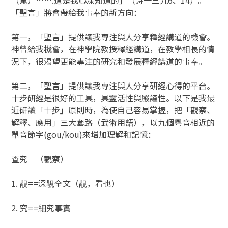
「聖言」將會帶給我事奉的新方向：
第一，「聖言」提供讓我專注與人分享釋經講道的機會。
神曾給我機會，在神學院教授釋經講道，在教學相長的情
況下，很渴望更能專注的研究和發展釋經講道的事奉。
第二，「聖言」提供讓我專注與人分享研經心得的平台。
十步研經是很好的工具，具靈活性與嚴謹性。以下是我最
近研讀「十步」原則時，為使自己容易掌握，把「觀察、
解釋、應用」三大套路（武術用語），以九個粵音相近的
單音節字(gou/kou)來增加理解和記憶：
查究 （觀察）
1. 覯==深覯全文（覯，看也）
2. 究==細究事實