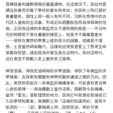
買釋經書和護教類等的屬靈讀物。在這情況下，我自然愛
讀這些書而忽略了學校的書本和考試；亦因年少時已甚好
書畫藝術，個性上與一般人有所不同，沉醉在想像中的古
代詩人墨客的生活裏，形成近似超塵脫俗而自得其樂的性
格。正因為這樣的非典型而又不識時務的態度──平日所
花的時間若不是在畫藝的練習上，就是手不離屬靈書本
──使我在實際的學業上碰到很大的困難，成績甚不理
想，士途當然崎嶇難行。這樣就迫使我更愛上了思考生命
意義與苦楚，諸如我為何會生長在這時代，為何這時代、
這社會並不鼓勵人走上藝術家之路等。
神恩浩瀚，領我走過崎嶇的求學道路，得到了非典型的求
學機會，去探索有關藝術神學和藝術講道之類的方向。因
此，常想到若能在一非典型的機構事奉，可能會有更合神
心意的發揮──將身體獻上當作活祭。環顧現今各機構，
當然「聖言」是較理想的地方，因為它叫我重拾我捕捉已
久的夢想和異象；真讚歎上帝「這樣的知識奇妙，是我不
能測的……（並）要稱謝上帝，因我受造，奇妙可畏
（驚）…….這是我心深知道的」（詩一三九6、14）。