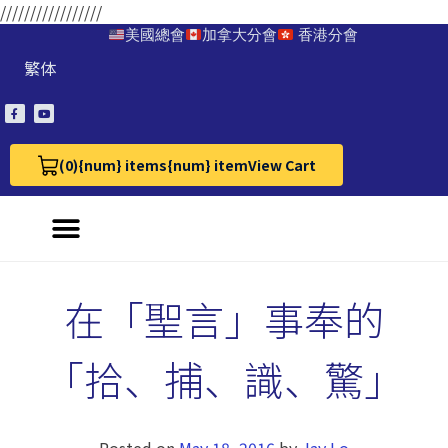
/////////////////
美國總會
加拿大分會
香港分會
繁体
(0)
{num} items
{num} item
View Cart
View Cart 0
在「聖言」事奉的
「拾、捕、識、驚」
Posted on
May 18, 2016
by
Jay Lo