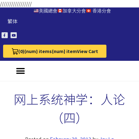
/////////////////
美國總會
加拿大分會
香港分會
繁体
(0)
{num} items
{num} item
View Cart
View Cart 0
网上系统神学：人论
（四）
Posted on
February 28, 2013
by
Jay Lo