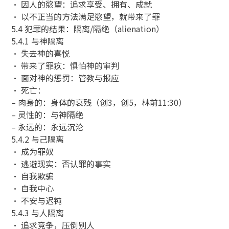
• 因人的慾望：追求享受、拥有、成就
• 以不正当的方法满足慾望，就带来了罪
5.4 犯罪的结果：隔离/隔绝（alienation）
5.4.1 与神隔离
• 失去神的喜悦
• 带来了罪疚：惧怕神的审判
• 面对神的惩罚：管教与报应
• 死亡：
– 肉身的：身体的衰残（创3，创5，林前11:30）
– 灵性的：与神隔绝
– 永远的：永远沉沦
5.4.2 与己隔离
• 成为罪奴
• 逃避现实：否认罪的事实
• 自我欺骗
• 自我中心
• 不安与迟钝
5.4.3 与人隔离
• 追求竞争，压倒别人