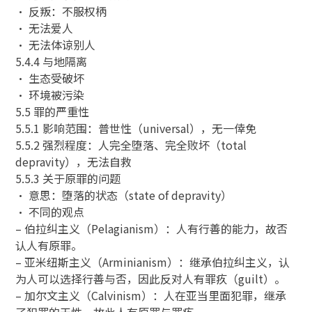
• 反叛：不服权柄
• 无法爱人
• 无法体谅别人
5.4.4 与地隔离
• 生态受破坏
• 环境被污染
5.5 罪的严重性
5.5.1 影响范围：普世性（universal），无一倖免
5.5.2 强烈程度：人完全堕落、完全败坏（total
depravity），无法自救
5.5.3 关于原罪的问题
• 意思：堕落的状态（state of depravity）
• 不同的观点
– 伯拉纠主义（Pelagianism）：人有行善的能力，故否
认人有原罪。
– 亚米纽斯主义（Arminianism）：继承伯拉纠主义，认
为人可以选择行善与否，因此反对人有罪疚（guilt）。
– 加尔文主义（Calvinism）：人在亚当里面犯罪，继承
了犯罪的天性，故此人有原罪与罪疚。