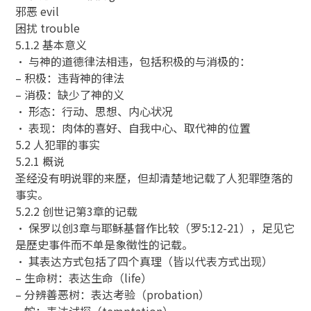
邪恶 evil
困扰 trouble
5.1.2 基本意义
• 与神的道德律法相违，包括积极的与消极的：
– 积极：违背神的律法
– 消极：缺少了神的义
• 形态：行动、思想、内心状况
• 表现：肉体的喜好、自我中心、取代神的位置
5.2 人犯罪的事实
5.2.1 概说
圣经没有明说罪的来歷，但却清楚地记载了人犯罪堕落的
事实。
5.2.2 创世记第3章的记载
• 保罗以创3章与耶稣基督作比较（罗5:12-21），足见它
是歷史事件而不单是象徵性的记载。
• 其表达方式包括了四个真理（皆以代表方式出现）
– 生命树：表达生命（life）
– 分辨善恶树：表达考验（probation）
– 蛇：表达试探（temptation）