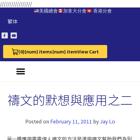
/////////////////
美國總會
加拿大分會
香港分會
繁体
(0)
{num} items
{num} item
View Cart
View Cart 0
禱文的默想與應用之二
Posted on
February 11, 2011
by
Jay Lo
另一種應用靈靈偉人禱文的方法是運用禱文幫助我們為別