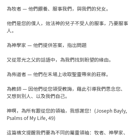
為牧者 — 他們餵養、服事我們，與我們的兒女。
他們是您的僕人，效法神的兒子不受人的服事，乃要服事
人。
為神學家 — 他們提供答案，指出問題
又從眾光之父的話語中，為我們找到盼望的緣由。
為佈道者 — 他們在禾場上收取聖靈帶來的莊稼。
為教師 — 因他們從您領受教誨，藉此引導我們思念您、
又想到別人、以及我們自己。
神啊，為所有跟從您的領袖，我感謝您！(Joseph Bayly,
Psalms of My Life, 49)
這篇禱文提醒我們要為不同的屬靈領袖：牧者、神學家、