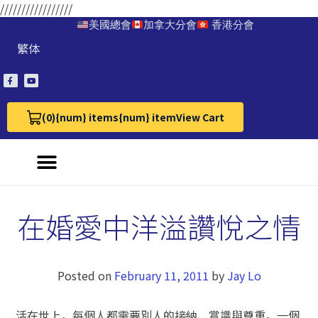
/////////////////
美國總會
加拿大分會
香港分會
繁体
(0)
{num} items
{num} item
View Cart
View Cart 0
在婚愛中洋溢讚悅之情
Posted on
February 11, 2011
by
Jay Lo
活在世上，每個人都需要別人的接納、賞識與尊重。一個