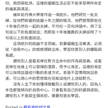
叨、抱怨與批評。這樣的婚姻生活必定不能享受神所命定
的福氣與滿足。
幾年前丹佛大學曾作過一項統計。他們研究一批夫
婦，從他們新婚到結婚十年之間的情況，他們發現那些在
十年後仍然在一起的夫婦，平均在一百句評語中，用了五
句或以下的負面說話；而那些十年後離異的夫婦卻用了十
句或以上的負面說話。
這項統計的結論不言而喻。若要婚姻生活美滿，必須
從「自我中心」的框框裡跳出來，學習欣賞別人的優點與
長處。
讚悅別人是看見神在對方生命中的作為與恩典，或看
見神在他身上可以發揮的潛質，而予以肯定。這樣的肯定
可以採用話語或行動的表達方式。若是不習慣用說話表
達，可以將心中的思想寫在信紙或咭片上送給對方。
沒有人生下來就懂得鼓勵別人或讚悅別人的，因為人
本性都是傾向於自我中心，只會看見自己的好處與成就。
讚悅別人不是與生俱來的，需要刻意去學習。
Posted in
賴若瀚牧師文章