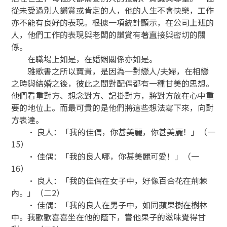
從未受過別人讚賞或肯定的人，他的人生不會快樂，工作
亦不能有良好的表現。根據一項統計顯示，在公司上班的
人，他們工作的表現與老闆的讚賞有著直接與密切的關
係。
在職場上如是，在婚姻關係亦如是。
雅歌書之所以寶貴，是因為一對戀人/夫婦，在相戀
之時與結婚之後，彼此之間對配偶都有一種甘美的思想。
他們看重對方、想念對方、記掛對方，將對方放在心中重
要的地位上。而最可貴的是他們將這些想法寫下來，向對
方表達。
• 良人：「我的佳偶，你甚美麗，你甚美麗！」（一
15）
• 佳偶：「我的良人哪，你甚美麗可愛！」（一
16）
• 良人：「我的佳偶在女子中，好像百合花在荊棘
內。」（二2）
• 佳偶：「我的良人在男子中，如同蘋果樹在樹林
中。我歡歡喜喜坐在他的蔭下，嘗他果子的滋味覺得甘