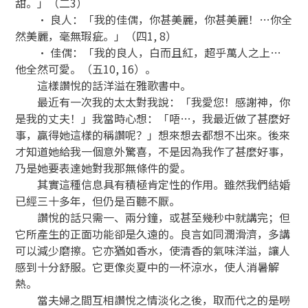
甜。」（二3）
• 良人：「我的佳偶，你甚美麗，你甚美麗！…你全
然美麗，毫無瑕疵。」（四1, 8）
• 佳偶：「我的良人，白而且紅，超乎萬人之上…
他全然可愛。（五10, 16）。
這樣讚悅的話洋溢在雅歌書中。
最近有一次我的太太對我說：「我愛您！感謝神，你
是我的丈夫！」我當時心想：「唔…，我最近做了甚麼好
事，贏得她這樣的稱讚呢？」想來想去都想不出來。後來
才知道她給我一個意外驚喜，不是因為我作了甚麼好事，
乃是她要表達她對我那無條件的愛。
其實這種信息具有積極肯定性的作用。雖然我們結婚
已經三十多年，但仍是百聽不厭。
讚悅的話只需一、兩分鐘，或甚至幾秒中就講完；但
它所產生的正面功能卻是久遠的。良言如同潤滑濟，多講
可以減少磨擦。它亦猶如香水，使清香的氣味洋溢，讓人
感到十分舒服。它更像炎夏中的一杯涼水，使人消暑解
熱。
當夫婦之間互相讚悅之情淡化之後，取而代之的是嘮