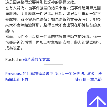
這是因為路得記要特別強調神的憐憫之故。
也有人認為，從事件發展的結果來看，這事件是可算是圓
滿收場，固此應屬一件好事。試想，如果以利米勒一家不
去摩押，就不會遇見路得；如果路得的丈夫沒有死，她後
來就不會嫁給波阿斯，路得也就不會出現在耶穌基督的家
譜中。
然而，我們不可以從一件事的結果來推斷它的好壞。這一
切都是神的憐憫，再加上祂主權的安排，將人的錯誤轉化
成為祝福。
Posted in
賴若瀚牧師文章
Previous:
如何解釋福音書中
Next:
十步研經法示範8 – 使
時間上的矛盾？
徒行傳一章八節