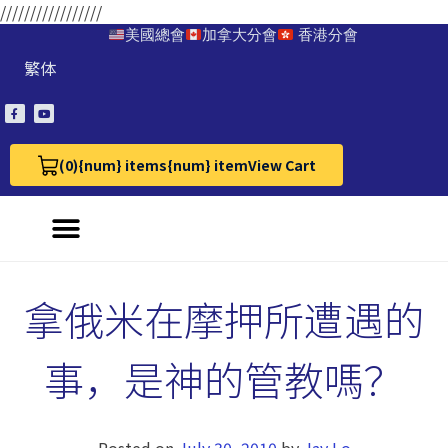
/////////////////
美國總會
加拿大分會
香港分會
繁体
(0)
{num} items
{num} item
View Cart
View Cart 0
拿俄米在摩押所遭遇的
事，是神的管教嗎？
Posted on
July 30, 2010
by
Jay Lo