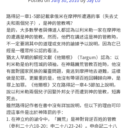
路得記一章1-5節記載拿俄米在摩押所遭遇的事（失去丈
夫和兩個兒子），是神的管教嗎？
是的，大多數學者與傳道人都認為以利米勒一家在摩押地
的遭遇是神的管教。然而，他們在講述這是神的管教時，
不一定要將其中的道理或支持的論據予以說明，因為它已
經是一種眾所公認的看法。
猶太人早期的解經文獻《他爾根》（Targum）認為：以
利米勒是伯利恆城的領袖，在神藉饑荒管教百姓時，他沒
有面對國家民族的屬靈問題，竟逃到摩押地去避難，這樣
做是犯罪。更嚴重的是，他沒有帶領百姓回轉歸向神，是
罪上加罪。《他爾根》又在路得記一章4-5節加上說明，
說以利米勒兩個兒子因娶外邦女子而遭到神的管教，短壽
死去。
雖然路得記作者在書中沒有詳加說明，但以下的理由可印
證這事件是出於神降罰的手：
1. 在神立約的諭令中，「饑荒」是神對背逆百姓的管教
（參利二十六18-20；申二十八23-24）。申命記二十八