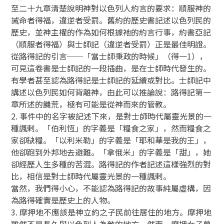
至二十九章清楚說明神對以色列人約言的要求：順服神的
誡命者得福，違逆者受罰。舊約的歷史書記述以色列民的
歷史，並神主權的作為如何根據祂的約言行事，約書亞記
（順服者得福）與士師記（違逆者受罰）正是最佳明證。
從路得記的引言──「當士師秉政的時候」（得一1），
可見這卷書是士師記的一段插曲，是在士師時代發生的。
有學者甚至認為路得記是士師記的延續或對比。士師記中
講述以色列民如何背離神，由此可以推論說：路得記第一
章所述的饑荒，極有可能是從神而來的管教。
2. 事件中的名字被記述下來，是對士師時代屬靈光景的一
種諷剌。「伯利恆」的字義是「糧食之家」，然而糧食之
家卻缺糧。「以利米勒」的字義是「耶和華是我的王」，
他卻跑到外邦地去避難。「拿俄米」的字義是「甜」，她
卻經歷人生多種的苦澀。路得記的作者記述這樣強烈的對
比，相信是對士師時代屬靈光景的一種諷剌。
當然，我們得小心，不能認為路得記的故事純屬虛構，因
為路得確實是歷史上的人物。
3. 摩押地不應該是神立約之子民前往居住的地方。摩押地
雖然不是長久與以色列人為敵的地方，然而，摩押女子曾