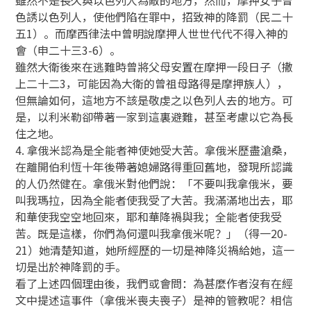
色誘以色列人，使他們陷在罪中，招致神的降罰（民二十
五1）。而摩西律法中曾明說摩押人世世代代不得入神的
會（申二十三3-6）。
雖然大衛後來在逃難時曾將父母安置在摩押一段日子（撒
上二十二3，可能因為大衛的曾祖母路得是摩押族人），
但無論如何，這地方不該是敬虔之以色列人去的地方。可
是，以利米勒卻帶著一家到這裏避難，甚至考慮以它為長
住之地。
4. 拿俄米認為是全能者神使她受大苦。拿俄米歷盡滄桑，
在離開伯利恆十年後帶著媳婦路得重回舊地，發現所認識
的人仍然健在。拿俄米對他們說：「不要叫我拿俄米，要
叫我瑪拉，因為全能者使我受了大苦。我滿滿地出去，耶
和華使我空空地回來，耶和華降禍與我；全能者使我受
苦。既是這樣，你們為何還叫我拿俄米呢？」（得一20-
21）她清楚知道，她所經歷的一切是神降災禍給她，這一
切是出於神降罰的手。
看了上述四個理由後，我們或會問：為甚麼作者沒有在經
文中提述這事件（拿俄米喪夫喪子）是神的管教呢？相信