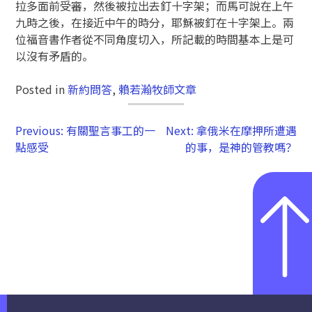
拉多面前受審，然後被拉出去釘十字架；而馬可說在上午
九時之後，在接近中午的時分，耶穌被釘在十字架上。兩
位福音書作者從不同角度切入，所記載的時間基本上是可
以沒有矛盾的。
Posted in
新約問答
,
賴若瀚牧師文章
Previous:
有關聖言事工的一
Next:
拿俄米在摩押所遭遇
點感受
的事，是神的管教嗎？