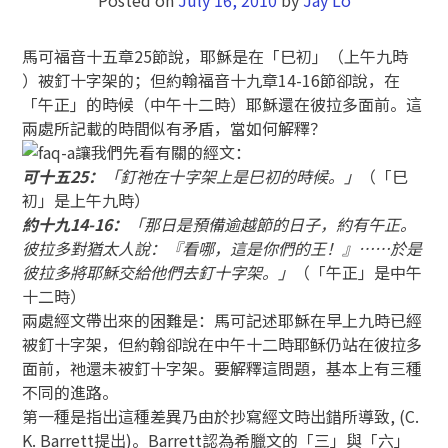
馬可福音十五章25節說，耶穌是在「巳初」（上午九時
）被釘十字架的；但約翰福音十九章14-16節卻說，在
「午正」的時候（中午十二時）耶穌還在彼拉多面前。這
兩處所記載的時間似有矛盾，當如何解釋？
讓我們先看有關的經文：
可十五25：
「釘祂在十字架上是巳初的時候。」
（「巳
初」是上午九時）
約十九14-16：
「那日是預備逾越節的日子，約有午正。
彼拉多對猶太人說：『看哪，這是你們的王！』……於是
彼拉多將耶穌交給他們去釘十字架。」
（「午正」是中午
十二時）
兩處經文帶出來的困難是：馬可記述耶穌在早上九時已經
被釘十字架，但約翰卻說在中午十二時耶稣仍站在彼拉多
面前，祂還未被釘十字架。要解釋這問題，基本上有三種
不同的進路。
第一種是指出這種差異乃由於抄寫經文時出錯所導致, (C.
K. Barrett提出)。Barrett認為希臘文的「三」與「六」