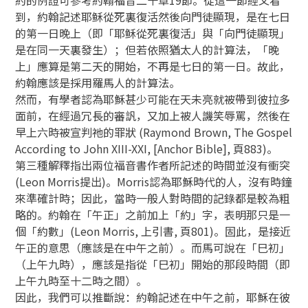
到，約翰記述耶稣從死裏復活然後向門徒顯現，是在七日
的第一日晚上（即「耶稣從死裏復活」與「向門徒顯現」
是在同一天裏發生）；但若依照猶太人的計算法，「晚
上」應算是第二天的開始，不再是七日的第一日。故此，
約翰應該是採用羅馬人的計算法。
然而，有學者認為耶穌甚少可能在天未亮就被帶到彼拉多
面前，在經過冗長的審訉，又加上被人譏笑辱罵，然後在
早上六時被宣判祂的罪狀 (Raymond Brown, The Gospel
According to John XIII-XXI, [Anchor Bible], 頁883)。
第三種解釋指出兩位福音書作者所記述的時間並沒有衝突
(Leon Morris提出)。Morris認為耶穌時代的人，沒有時鐘
來準確計時；因此，當時一般人對時間的記錄都是較為粗
略的。約翰在「午正」之前加上「約」字，表明那只是一
個「約數」(Leon Morris, 上引書, 頁801)。固此，是接近
午正的意思（應該是在中午之前）。而馬可說在「巳初」
（上午九時），應該是指從「巳初」開始的那段時間（即
上午九時至十二時之間）。
因此，我們可以推斷說：約翰記述在中午之前，耶穌在彼