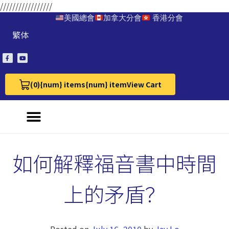
/////////////////
美國總會
加拿大分會
香港分會
繁体
(0)
{num} items
{num} item
View Cart
View Cart 0
如何解釋福音書中時間
上的矛盾？
Posted on
July 16, 2010
by
Jay Lo