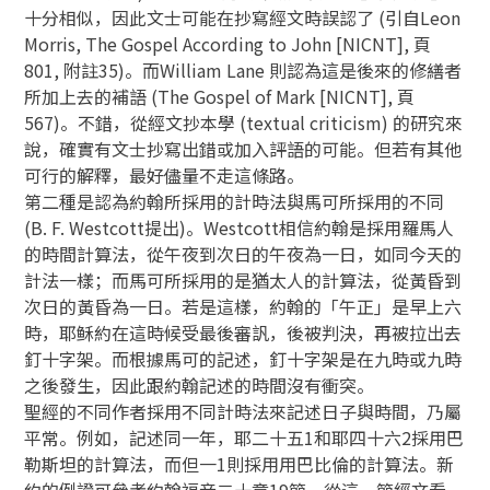
十分相似，因此文士可能在抄寫經文時誤認了 (引自Leon
Morris, The Gospel According to John [NICNT], 頁
801, 附註35)。而William Lane 則認為這是後來的修繕者
所加上去的補語 (The Gospel of Mark [NICNT], 頁
567)。不錯，從經文抄本學 (textual criticism) 的研究來
說，確實有文士抄寫出錯或加入評語的可能。但若有其他
可行的解釋，最好儘量不走這條路。
第二種是認為約翰所採用的計時法與馬可所採用的不同
(B. F. Westcott提出)。Westcott相信約翰是採用羅馬人
的時間計算法，從午夜到次日的午夜為一日，如同今天的
計法一樣；而馬可所採用的是猶太人的計算法，從黃昏到
次日的黃昏為一日。若是這樣，約翰的「午正」是早上六
時，耶稣約在這時候受最後審訉，後被判決，再被拉出去
釘十字架。而根據馬可的記述，釘十字架是在九時或九時
之後發生，因此跟約翰記述的時間沒有衝突。
聖經的不同作者採用不同計時法來記述日子與時間，乃屬
平常。例如，記述同一年，耶二十五1和耶四十六2採用巴
勒斯坦的計算法，而但一1則採用用巴比倫的計算法。新
約的例證可參考約翰福音二十章19節。從這一節經文看