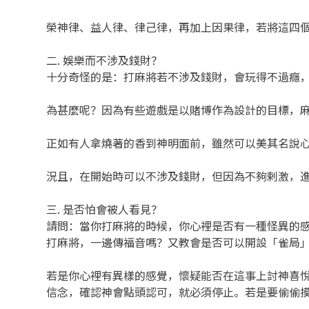
榮神律、益人律、律己律，再加上因果律，若將這四
二. 娛樂而不涉及錢財？
十分奇怪的是：打麻將若不涉及錢財，會玩得不過癮
為甚麼呢？因為有些遊戲是以賭博作為設計的目標，
正如有人拿燒著的香到神明面前，雖然可以美其名說
況且，在開始時可以不涉及錢財，但因為不夠剌激，
三. 是否怕會被人看見？
請問：當你打麻將的時候，你心裡是否有一種怪異的
打麻將，一邊傳福音嗎？又教會是否可以開設「雀局
若是你心裡有異樣的感覺，懷疑能否在這事上討神喜悅
信念，確認神會點頭認可，就必須停止。若是要偷偷摸