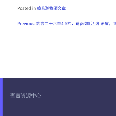
Posted in
賴若瀚牧師文章
Previous:
箴言二十六章4-5節，這兩句話互相矛盾，
聖言資源中心