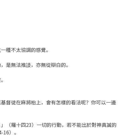
！
生一種不太協調的感覺。
動，是無法推諉，亦無從辯白的。
拔。
這基督徒在麻將枱上，會有怎樣的看法呢？你可以一邊
」（羅十四23）一切的行動，若不能出於對神真誠的
16）。