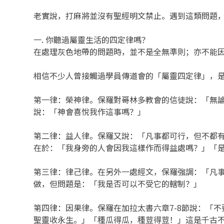
老實說，打麻將並沒有聖經明文禁止。遇到這類問題
一. 你聽過屬靈生活的四定律嗎？
在處理灰色地帶的問題時，並不是全無準則；亦不能
相信不少人曾接觸過學員傳道會的「屬靈四定律」，
第一律：榮神律。保羅對哥林多教會的信徒說：「無論
說：「神會喜悅我作這事嗎？」
第二律：益人律。保羅又說：「凡事都可行，但不都有
在於：「我身旁的人會因我這樣作而得益處嗎？」「
第三律：律己律。在另外一處經文，保羅強調：「凡事
做，但問題是：「我是否可以不受它的轄制？」
第四律：因果律。保羅在加拉太書六章7-8節說：「
聖靈收永生。」「種瓜得瓜，種荳得荳！」這是千古