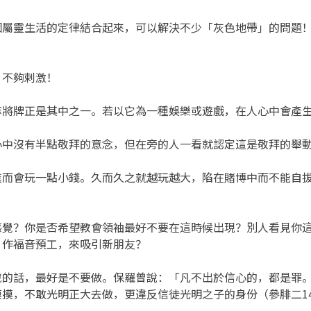
個屬靈生活的定律結合起來，可以解決不少「灰色地帶」的問題
，不夠剌激！
麻將牌正是其中之一。若以它為一種娛樂或遊戲，在人心中會產
心中沒有半點敬拜的意念，但在旁的人一看就認定這是敬拜的舉
進而會玩一點小錢。久而久之就越玩越大，陷在賭博中而不能自
感覺？你是否希望教會領袖最好不要在這時候出現？別人看見你
」作福音預工，來吸引新朋友？
的話，最好是不要做。保羅曾說：「凡不出於信心的，都是罪。
摸，不敢光明正大去做，更違反信徒光明之子的身份（參腓二14-