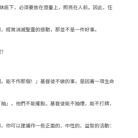
在牀底下，必須要放在燈臺上，照亮在人前。因此，任
慣，經常消滅聖靈的感動，那並不是一件好事。
理？
個，能不作那個！」基督徒不做的事，是因著一項生命
「抽」，他們不能擺脫。基督徒能不抽煙，能不打牌，
將，你可以建議作一些正面的、中性的、益智的活動：