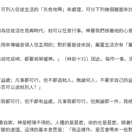
，可列入信徒生活的「灰色地帶」來處理，可分下列幾個層面來
因為信徒活在恩典時代，就可以任意行事。神要我們按著祂的心
是用來傳福音領人信主用的；對於基督徒來說，屬靈生活亦有「
或吃或喝，都要爲榮耀神。」（林前十31）因此，每作一事，
益處；凡事都可行，但不都造就人。無論何人，不要求自己的益
是否可以造就別人？」
我都可行，但不都有益處。凡事我都可行，但無論那一件，我總
不要自欺，神是輕慢不得的。人種的是甚麼，收的也是甚麼。順
不變的道理。這律的基本意思是：「我這樣作，是否會帶來一些