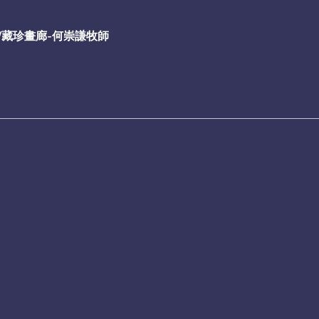
/藏珍畫廊-何崇謙牧師