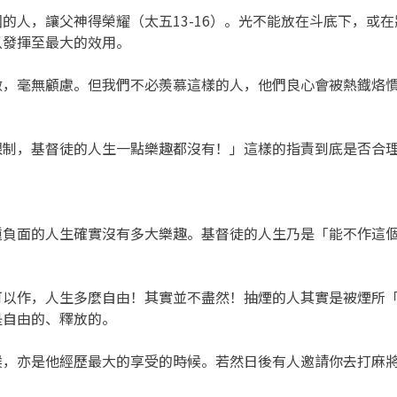
的人，讓父神得榮耀（太五13-16）。光不能放在斗底下，或
以發揮至最大的效用。
做，毫無顧慮。但我們不必羨慕這樣的人，他們良心會被熱鐡烙
限制，基督徒的人生一點樂趣都沒有！」這樣的指責到底是否合
種負面的人生確實沒有多大樂趣。基督徒的人生乃是「能不作這
可以作，人生多麼自由！其實並不盡然！抽煙的人其實是被煙所
是自由的、釋放的。
候，亦是他經歷最大的享受的時候。若然日後有人邀請你去打麻