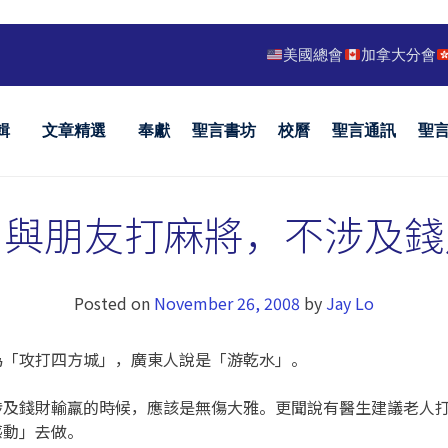
美國總會
加拿大分會
輯
文章精選
奉獻
聖言書坊
校曆
聖言通訊
聖
中與朋友打麻將，不涉及錢
Posted on
November 26, 2008
by
Jay Lo
為「攻打四方城」，廣東人說是「游乾水」。
涉及錢財輸羸的時候，應該是無傷大雅。更聞說有醫生建議老人
感動」去做。