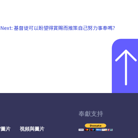
Next:
基督徒可以盼望得賞賜而推策自己努力事奉嗎？
奉獻支持
/圖片
視頻與圖片