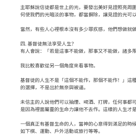
主耶穌說信徒都是世上的光，要發出美好見證照亮周圍
何使我們的光暗淡的事物，都當摒除，讓見證的光可
當然，有些人心裡根本沒有多少罪疚感，他們想做就
四. 基督徒無法享受人生？
有人會說：「若是這事不能做，那事又不能做，諸多
我比較喜歡從另一個角度來看事物。
基督徒的人生不是「這個不能作，那個不能作！」這
的選擇，不是出於無奈與被逼。
未信主的人說他們可以抽煙、喝酒、打牌，任何事都
是因為裡面屬靈的生命力讓他不去作。這樣的人生才
一個真正有基督生命的人，當神的心意得到滿足的時
如下棋、運動、戶外活動或旅行等等。