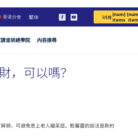
{num}
{num
繁体
(0)
香港分會
View Cart 0
items
ite
言講道研經學院
內容搜尋
財，可以嗎？
打麻將，可避免患上老人癡呆症。較屬靈的說法是新約