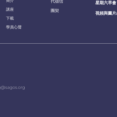
簡介
代禱信
星期六早會
講座
團契
視頻與圖片
下載
學員心聲
agos.org