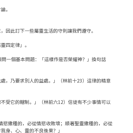
討論。
意，因此訂下一些屬靈生活的守則讓我們遵守。
屬靈四定律」。
須問一個基本問題：「這樣作是否榮耀神？」換句話
處，乃要求別人的益處。」（林前十23）這律的精意
不受它的轄制。」（林前六12）信徒有不少事情可以
著情慾撒種的，必從情慾收敗壞；順著聖靈撒種的，必從
對我身、心、靈的不良後果？」