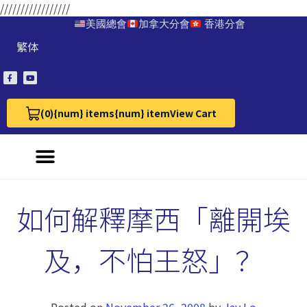
/////////////////
美國總會
加拿大分會
香港分會
繁体
(0)
{num} items
{num} item
View Cart
View Cart 0
如何解釋摩西「離開埃
及，不怕王怒」？
Posted on
November 26, 2008
by
Jay Lo