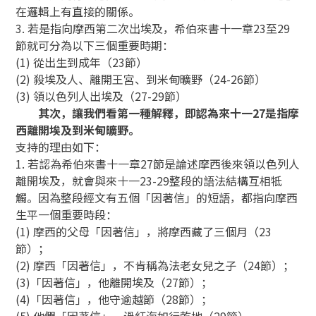
在邏輯上有直接的關係。
3. 若是指向摩西第二次出埃及，希伯來書十一章23至29
節就可分為以下三個重要時期：
(1) 從出生到成年（23節）
(2) 殺埃及人、離開王宮、到米甸曠野（24-26節）
(3) 領以色列人出埃及（27-29節）
其次，讓我們看第一種解釋，即認為來十一27是指摩
西離開埃及到米甸曠野。
支持的理由如下：
1. 若認為希伯來書十一章27節是論述摩西後來領以色列人
離開埃及，就會與來十一23-29整段的語法結構互相牴
觸。因為整段經文有五個「因著信」的短語，都指向摩西
生平一個重要時段：
(1) 摩西的父母「因著信」，將摩西藏了三個月（23
節）；
(2) 摩西「因著信」，不肯稱為法老女兒之子（24節）；
(3)「因著信」，他離開埃及（27節）；
(4)「因著信」，他守逾越節（28節）；
(5) 他們「因著信」，過紅海如行乾地（29節）。