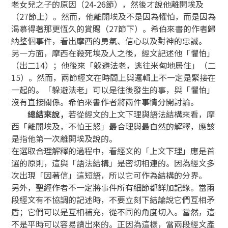
老女兒之子的原因（24-26節），然後才說他離開埃及
（27節上）。然而，他離開埃及不是因為懼怕，而是因為
渴慕得著那更恆久的賞賜（27節下）。希伯來書的作者歸
納整個事件，看出摩西的勇氣、信心以及對神的忠誠。
另一方面，摩西在殺死埃及人之後，經文記述他「懼怕」
（出二14）；他後來「躲避法老，逃往米甸地居住」（二
15）。然而，兩節經文在時間上與邏輯上不一定是緊接在
一起的。「躲避法老」可以是往後發生的事，與「懼怕」
沒有直接關係。希伯來書作者將兩件事情分開討論。
總結來說，
若從經文的上文下理與語法結構來看，摩
西「離開埃及，不怕王怒」最合理與最自然的解釋，應該
是指他第一次離開埃及說的。
在選取合理解釋的過程中，看經文的「上文下理」應是首
選的原則，這與「語法結構」是密切相連的。因為經文多
次出現「因著信」這短語，所以它可作為結構的分界。
另外，聖經作者不一定將事件所有細節都詳加記錄。當兩
段經文有不協調的記述時，不要立刻下結論說它們互相矛
盾；它們可以是互相補充，從不同的角度切入。當然，這
不是平時可以容易讀出來的。正因為這樣，當兩段經文產