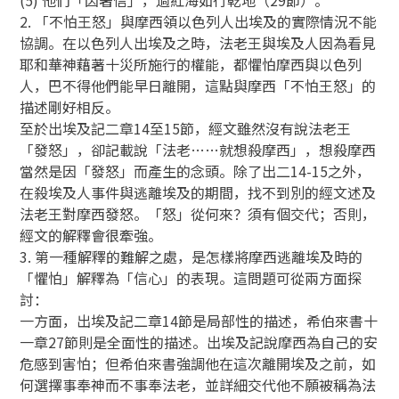
2. 「不怕王怒」與摩西領以色列人出埃及的實際情況不能
協調。在以色列人出埃及之時，法老王與埃及人因為看見
耶和華神藉著十災所施行的權能，都懼怕摩西與以色列
人，巴不得他們能早日離開，這點與摩西「不怕王怒」的
描述剛好相反。
至於出埃及記二章14至15節，經文雖然沒有說法老王
「發怒」，卻記載說「法老……就想殺摩西」，想殺摩西
當然是因「發怒」而產生的念頭。除了出二14-15之外，
在殺埃及人事件與逃離埃及的期間，找不到別的經文述及
法老王對摩西發怒。「怒」從何來？須有個交代；否則，
經文的解釋會很牽強。
3. 第一種解釋的難解之處，是怎樣將摩西逃離埃及時的
「懼怕」解釋為「信心」的表現。這問題可從兩方面探
討：
一方面，出埃及記二章14節是局部性的描述，希伯來書十
一章27節則是全面性的描述。出埃及記說摩西為自己的安
危感到害怕；但希伯來書強調他在這次離開埃及之前，如
何選擇事奉神而不事奉法老，並詳細交代他不願被稱為法