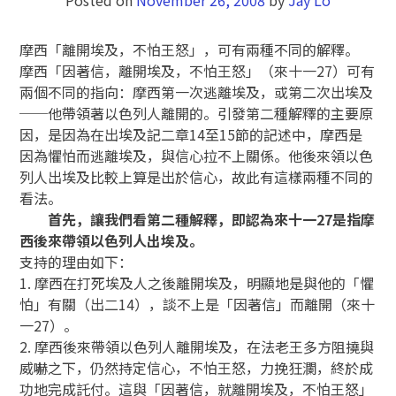
摩西「離開埃及，不怕王怒」，可有兩種不同的解釋。
摩西「因著信，離開埃及，不怕王怒」（來十一27）可有
兩個不同的指向：摩西第一次逃離埃及，或第二次出埃及
──他帶領著以色列人離開的。引發第二種解釋的主要原
因，是因為在出埃及記二章14至15節的記述中，摩西是
因為懼怕而逃離埃及，與信心拉不上關係。他後來領以色
列人出埃及比較上算是出於信心，故此有這樣兩種不同的
看法。
首先，讓我們看第二種解釋，即認為來十一27是指摩
西後來帶領以色列人出埃及。
支持的理由如下：
1. 摩西在打死埃及人之後離開埃及，明顯地是與他的「懼
怕」有關（出二14），談不上是「因著信」而離開（來十
一27）。
2. 摩西後來帶領以色列人離開埃及，在法老王多方阻撓與
威嚇之下，仍然持定信心，不怕王怒，力挽狂瀾，終於成
功地完成託付。這與「因著信，就離開埃及，不怕王怒」