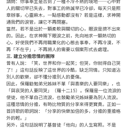
請問：你事奉主是否到了一種不冷不熱的境地──心中對
人的關切早已失去，對事工的熱誠早已冷卻，每天只是照
章辦事，心靈麻木，一點感動都沒有？若是這樣，求神開
通我們的淚管，讓它不再閉塞。
當然，若不是出於一顆柔軟與關切的心，眼淚是擠不出來
的。因此，在求神賜下眼淚之前，先向祂求一顆熱切的
心，好使我們不再用職業化的心態去事奉，不再冷漠，不
再「不在乎」，不再將人的需要以個案形式去處理。
三. 建立分擔悲情的團隊
曾有人說：「笑，世界和你一起笑；但哭，你就得自己哭
了！」這句話反映了這世界的冷酷，缺乏同情。只知道沾
別人的歡樂，卻不懂分擔別人的憂傷。
因此，保羅勸勉弟兄姊妹不單「與喜樂的人要同樂」，也
「與哀哭的人要同哭」（羅十二15）。保羅是一位流淚的
使徒，他不單自己流淚，也鼓勵弟兄姊妹要為別人流淚。
這種悲情的分擔，有時比物質的分享來得更寶貴。正如一
首詩歌的歌詞說：「分享的快樂加倍的多，分擔的重擔格
外的輕。」
另外，這句話說明了基督徒「他向」的人生寫照。不是