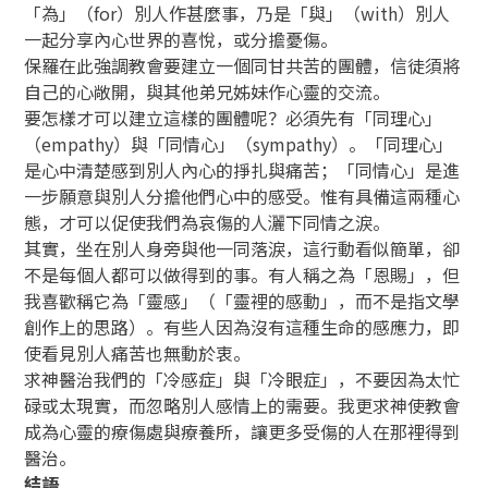
「為」（for）別人作甚麼事，乃是「與」（with）別人
一起分享內心世界的喜悅，或分擔憂傷。
保羅在此強調教會要建立一個同甘共苦的團體，信徒須將
自己的心敞開，與其他弟兄姊妹作心靈的交流。
要怎樣才可以建立這樣的團體呢？必須先有「同理心」
（empathy）與「同情心」（sympathy）。「同理心」
是心中清楚感到別人內心的掙扎與痛苦；「同情心」是進
一步願意與別人分擔他們心中的感受。惟有具備這兩種心
態，才可以促使我們為哀傷的人灑下同情之淚。
其實，坐在別人身旁與他一同落淚，這行動看似簡單，卻
不是每個人都可以做得到的事。有人稱之為「恩賜」，但
我喜歡稱它為「靈感」（「靈裡的感動」，而不是指文學
創作上的思路）。有些人因為沒有這種生命的感應力，即
使看見別人痛苦也無動於衷。
求神醫治我們的「冷感症」與「冷眼症」，不要因為太忙
碌或太現實，而忽略別人感情上的需要。我更求神使教會
成為心靈的療傷處與療養所，讓更多受傷的人在那裡得到
醫治。
結語