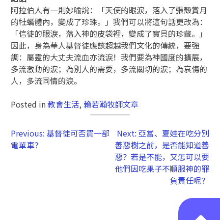
阿拉伯人有一則妙喻說：「天使的眼淚，落入了張殼賞月
的牡蠣體內，變成了珍珠。」我們可以將這句話更改為：
「信徒的眼淚，落入神的皮袋裡，變成了寶貝的珍藏。」
因此，身為華人基督徒應該超越我們文化的傳統，要強
調：屬靈的大丈夫流血亦流淚！我們要為神國度的擴展，
多流激動的淚；為別人的需要，多流關切的淚；為哀傷的
人，多流同情的淚。
Posted in
教會生活
,
賴若瀚牧師文章
Previous:
基督徒可否買一部
Next:
亞當、夏娃在吃分別
電單車？
善惡樹之前，是否能知道善
惡？若是不能，又怎可以要
他們因吃果子不順服神的罪
負責任呢？