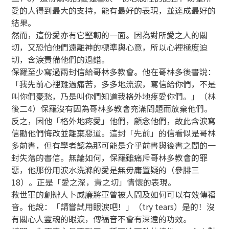
愛的人得到最大的支持，能有最好的表現，並達成最好的
結果。
然而，這份愛亦有它堅韌的一面。因為對所愛之人的關
切，又恐怕他們遠離神的標準與心意，所以心裡極度迫
切，含淚責備他們的過錯。
保羅至少寫過兩封信給哥林多教會。他在哥林多後書說：
「我先前心裡難過痛苦，多多地流淚，寫信給你們，不是
叫你們憂愁，乃是叫你們知道我格外地疼愛你們。」（林
後二4）保羅沒有因為哥林多教會充滿問題而放棄他們。
反之，因他「格外地疼愛」他們，顧念他們，故此含淚寫
信勸他們悔改並離棄惡道。這封「先前」的信看似是哥林
多前書，但有學者認為那可能是介乎前書與後書之間的一
封失落的書信。無論如何，保羅雖痛斥哥林多教會的罪
惡，他那份用淚水洗滌的愛是無毋庸置疑的（參腓三
18）。正是「愛之深，責之切」情懷的表現。
救世軍的創辦人卜威廉將軍曾被人問及如何可以有效傳福
音。他說：「請嘗試用眼淚吧！」（try tears）是的！沒
有關心人靈魂的眼淚，傳福音不會有深遠的功效。