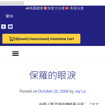
/////////////////
美國總會
加拿大分會
香港分會
繁体
(0)
{num} items
{num} item
View Cart
View Cart 0
保羅的眼淚
Posted on
October 25, 2008
by
Jay Lo
中國人對流淚的傳統看法是：「大丈