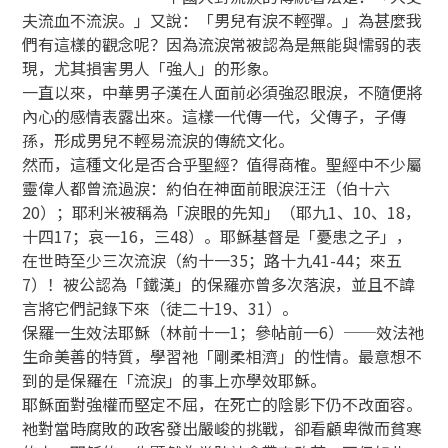
夫流血不流淚。」又說：「男兒有淚不輕彈。」為甚麼我
們有這樣的觀念呢？因為流淚常被認為是無能與懦弱的表
現，尤其損害男人「強人」的形象。
一直以來，中華男子漢在人面前必須強忍眼淚，不隨便將
內心的感情表露出來。這樣一代傳一代，父傳子，子傳
孫，形成男兒不輕易流淚的傳統文化。
然而，這種文化是否合乎聖經？值得商榷。聖經中不少屬
靈偉人都曾流過淚：約伯在神面前眼淚汪汪（伯十六
20）；耶利米被稱為「淚眼的先知」（耶九1、10、18，
十四17；哀一16，三48）。耶穌基督是「憂患之子」，
在世時至少三次流淚（約十一35；路十九41-44；來五
7）！被公認為「鐵漢」的保羅亦曾多次落淚，並且不諱
言將它們記錄下來（徒二十19、31）。
保羅一生效法耶穌（林前十一1；參帖前一6）──效法祂
生命美善的特質，學習祂「剛柔相濟」的性情。最意想不
到的是保羅在「流淚」的事上亦學效耶穌。
耶穌面對強權而堅定不屈，在死亡的陰影下仍不改面容。
祂對當時腐敗的政客發出嚴峻的挑戰，卻看顧卑微而貧寒