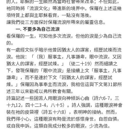
的人。耶穌的一生顯然為當時社會帶來改革；不但如此，
祂同時將「流淚文化」帶進新的境界中。保羅在上述這幾
項特質上都與主耶穌看齊，一點沒有落後。
讓我們從三方面探討保羅流淚所帶來的屬靈信息。
一. 不要多為自己流淚
看保羅的一生，可知他多次流淚，但他的淚是少為自己流
的。
有一處經文似乎暗示他曾因猶太人的謀害，經歷試煉而流
淚。他說：「（我）服事主，凡事謙卑，眼中流淚，又因
猶太人的謀害，經歷試煉。」（徒二十19）然而細讀之
下，發現保羅的「眼中流淚」是接續上文「服事主，凡事
謙卑」，而不是連於下文「因猶太人的謀害，經歷試
煉。」保羅因為事奉主而流淚，我相信這與下文第31節所
述三年以來勸戒以弗所教會有關。
詩篇記述一些困苦人用眼淚向神傾訴心曲（詩六6-7，三
十九12，四十二3-4，八十5）。詩人強調，這種眼淚神會
裝在祂的皮袋裡（詩五十六8），表明神的接納。然而，
我們得小心，這種眼淚有時是流於感懷身世，自怨自憐，
或自我申訴。這類自我成分較多的眼淚，少流為佳。