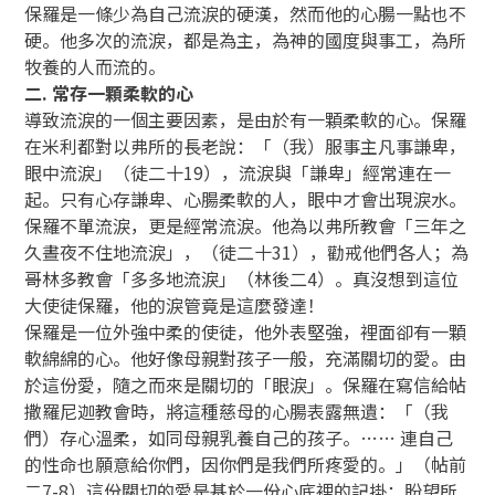
保羅是一條少為自己流淚的硬漢，然而他的心腸一點也不
硬。他多次的流淚，都是為主，為神的國度與事工，為所
牧養的人而流的。
二. 常存一顆柔軟的心
導致流淚的一個主要因素，是由於有一顆柔軟的心。保羅
在米利都對以弗所的長老說：「（我）服事主凡事謙卑，
眼中流淚」（徒二十19），流淚與「謙卑」經常連在一
起。只有心存謙卑、心腸柔軟的人，眼中才會出現淚水。
保羅不單流淚，更是經常流淚。他為以弗所教會「三年之
久晝夜不住地流淚」，（徒二十31），勸戒他們各人；為
哥林多教會「多多地流淚」（林後二4）。真沒想到這位
大使徒保羅，他的淚管竟是這麼發達！
保羅是一位外強中柔的使徒，他外表堅強，裡面卻有一顆
軟綿綿的心。他好像母親對孩子一般，充滿關切的愛。由
於這份愛，隨之而來是關切的「眼淚」。保羅在寫信給帖
撒羅尼迦教會時，將這種慈母的心腸表露無遺：「（我
們）存心溫柔，如同母親乳養自己的孩子。…… 連自己
的性命也願意給你們，因你們是我們所疼愛的。」（帖前
二7-8）這份關切的愛是基於一份心底裡的記掛：盼望所