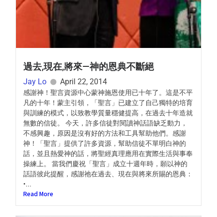
過去,現在,將來—神的恩典不斷絕
Jay Lo
April 22, 2014
感謝神！聖言資源中心蒙神施恩使用已十年了。這是不平
凡的十年！蒙主引領，「聖言」已建立了自己獨特的培育
與訓練的模式，以致教學質量穩健提高，在過去十年造就
無數的信徒。 今天，許多信徒對閱讀神話語缺乏動力，
不感興趣，原因是沒有好的方法和工具幫助他們。感謝
神！「聖言」提供了許多資源，幫助信徒不單明白神的
話，並且熱愛神的話，將聖經真理應用在實際生活與事奉
操練上。 當我們慶祝「聖言」成立十週年時，願以神的
話語彼此提醒，感謝祂在過去、現在與將來所賜的恩典：
•...
Read More