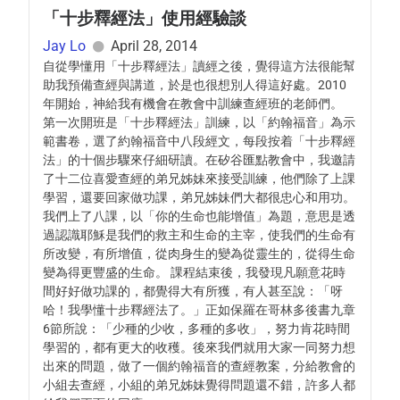
「十步釋經法」使用經驗談
Jay Lo
April 28, 2014
自從學懂用「十步釋經法」讀經之後，覺得這方法很能幫
助我預備查經與講道，於是也很想別人得這好處。2010
年開始，神給我有機會在教會中訓練查經班的老師們。
第一次開班是「十步釋經法」訓練，以「約翰福音」為示
範書卷，選了約翰福音中八段經文，每段按着「十步釋經
法」的十個步驟來仔細研讀。在矽谷匯點教會中，我邀請
了十二位喜愛查經的弟兄姊妹來接受訓練，他們除了上課
學習，還要回家做功課，弟兄姊妹們大都很忠心和用功。
我們上了八課，以「你的生命也能增值」為題，意思是透
過認識耶穌是我們的救主和生命的主宰，使我們的生命有
所改變，有所增值，從肉身生的變為從靈生的，從得生命
變為得更豐盛的生命。 課程結束後，我發現凡願意花時
間好好做功課的，都覺得大有所獲，有人甚至說：「呀
哈！我學懂十步釋經法了。」正如保羅在哥林多後書九章
6節所說：「少種的少收，多種的多收」，努力肯花時間
學習的，都有更大的收穫。後來我們就用大家一同努力想
出來的問題，做了一個約翰福音的查經教案，分給教會的
小組去查經，小組的弟兄姊妹覺得問題還不錯，許多人都