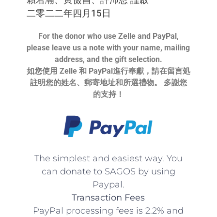
二零二二年四月15日
For the donor who use Zelle and PayPal,
please leave us a note with your name, mailing
address, and the gift selection.
如您使用 Zelle 和 PayPal進行奉獻，請在留言処
註明您的姓名、
郵寄地址和所選禮物。 多謝您
的支持！
The simplest and easiest way. You
can donate to SAGOS by using
Paypal.
Transaction Fees
PayPal processing fees is 2.2% and