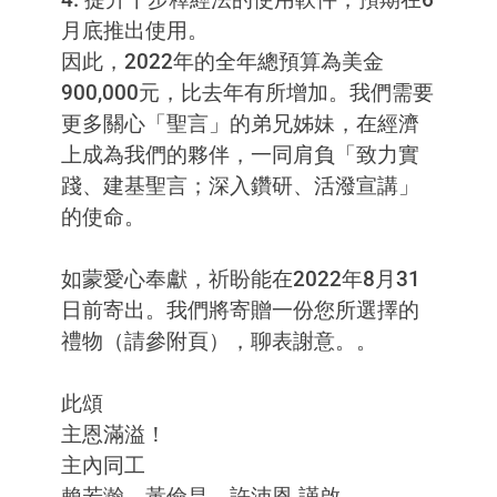
月底推出使用。
因此，2022年的全年總預算為美金
900,000元，比去年有所增加。我們需要
更多關心「聖言」的弟兄姊妹，在經濟
上成為我們的夥伴，一同肩負「致力實
踐、建基聖言；深入鑽研、活潑宣講」
的使命。
如蒙愛心奉獻，祈盼能在2022年8月31
日前寄出。我們將寄贈一份您所選擇的
禮物（請參附頁），聊表謝意。。
此頌
主恩滿溢！
主內同工
賴若瀚、黃儉昌、許沛恩 謹啟