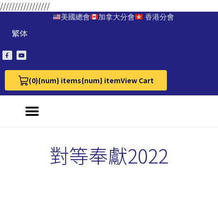
/////////////////
美國總會
加拿大分會
香港分會
繁体
(0)
{num} items
{num} item
View Cart
View Cart 0
對等奉獻2022