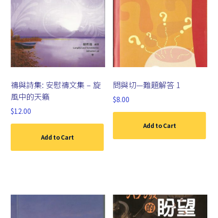
禱與詩集: 安慰禱文集 – 旋
問與切—難題解答 1
風中的天籟
$
8.00
$
12.00
Add to Cart
Add to Cart