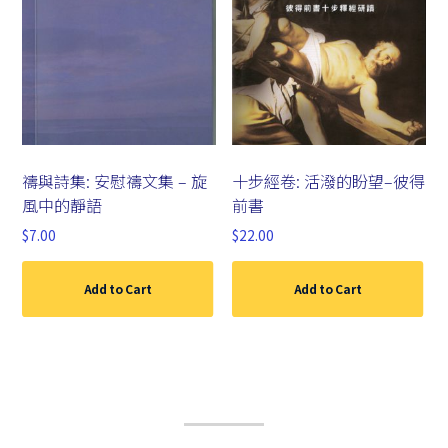
禱與詩集: 安慰禱文集 – 旋
十步經卷: 活潑的盼望–彼得
風中的靜語
前書
$
7.00
$
22.00
Add to Cart
Add to Cart