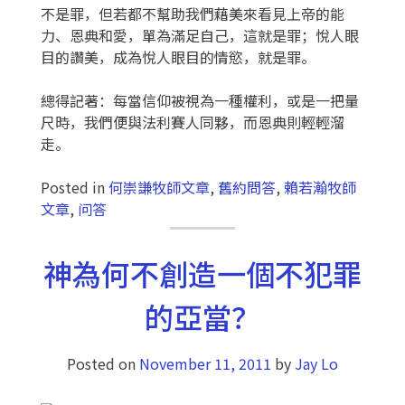
不是罪，但若都不幫助我們藉美來看見上帝的能
力、恩典和愛，單為滿足自己，這就是罪；悅人眼
目的讚美，成為悅人眼目的情慾，就是罪。
總得記著：每當信仰被視為一種權利，或是一把量
尺時，我們便與法利賽人同夥，而恩典則輕輕溜
走。
Posted in
何崇謙牧師文章
,
舊約問答
,
賴若瀚牧師
文章
,
问答
神為何不創造一個不犯罪
的亞當？
Posted on
November 11, 2011
by
Jay Lo