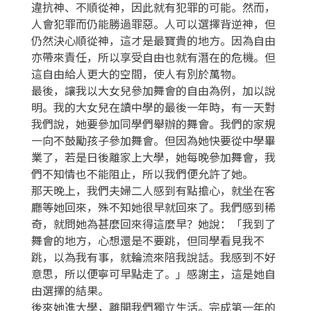
違抗神、不順從神，因此就有犯罪的可能。然而，
人會犯罪而仍能勝過罪惡。人可以選擇背逆神，但
仍然決心順從神，這才是最寶貴的地方。因為自由
亦帶來責任，所以享受自由也就有潛在的危機。但
這自由給人更大的空間，使人有別於萬物。
最後，讓我以大女兒參加舞會的自由為例，加以說
明。我的大女兒在讀中學的最後一年時，有一天對
我們說，她要參加同學們舉辦的舞會。我們的家規
一向不鼓勵孩子參加舞會。但因為她快要從中學畢
業了，若是日後離家上大學，她每晚參加舞會，我
們不知情也不能阻止，所以我們便允許了她。
那天晚上，我們夫婦二人感到有點擔心，就坐在客
廳等她回來，殊不知她很早就回來了。我們感到稀
奇，就問她為甚麼回來得這麼早？她說：「我到了
舞會的地方，心想還是不要跳，但同學看見我不
跳，以為我有事，就輪流來陪我說話。我感到不好
意思，所以便寧可早點走了。」感謝主，這是她自
由選擇的結果。
後來她進大學，離開我們獨立生活。完成第一年的