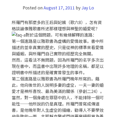
Posted on
August 17, 2011
by
Jay Lo
所羅門有那麼多的王后與妃嬪（歌六8），怎有資
格談論像雅歌書所述那樣理想與神聖的婚愛呢？
對於這個問題，可有幾條解釋的進路：
第一個進路是以雅歌書為虛構的愛情故事。書中所
描述的並非真實的歷史，只是從神的標準來看愛情
與婚姻，與所羅門自己實際的經歷完全無關。
然而，這看法不無問題，因為所羅門的名字多次出
現在書中，而且書中出現許多地理的名稱，都足以
證明書中所描述的是確實曾發生的事件。
第二個進路是以雅歌書為所羅門晚年所寫的。藉
此，他向後世的人說明多妻的虛空，一夫一妻的婚
愛才是神所喜悅、最為美滿的關係（參創二24）。
當然，對一個身處在罪惡中的人，不能排除一個可
能性──他所說的仍是真理。所羅門曾寫成傳道
書，是他晚年對人生虛空的描繪，勸導人不要學效
他失敗的一面。主耶穌亦警戒門徒要棄絕假冒為善