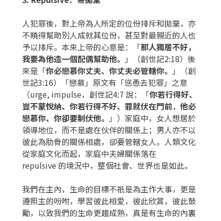
人犯罪後，對上帝為人所定的位份排斥和拋棄，亦
不曉得幫助別人成就其位份，甚至對最親近的人也
予以排斥。本來上帝的心意是：「
那人獨居不好，
我要為他造一個配偶幫助他。
」（創世記2:18）後
來是「
你必戀慕你丈夫、你丈夫必管轄你。
」（創
世記3:16）「戀慕」原文有「慫恿去犯罪」之意
（urge, impulse，創世記4:7 說：「
你若行得好、
豈不蒙悅納、你若行得不好、罪就
伏在門前．他必
戀慕你、你卻要制伏他。
」）家庭中，女人想居於
領導地位，而不是處在伙伴的關係上；男人亦不以
彼此為肋骨的關係相處，卻要管轄女人。人類文化
從家庭文化而起，家庭中夫婦關係落在
repulsive 的境況中，整個社會、世界也是如此。
我們在主內，生命的目標不祇是為主作大事，更是
遵照主的吩咐，學習彼此相愛，彼此欣賞，彼此鼓
勵，以致我們的生命更趨成熟，真是有生命的內裏