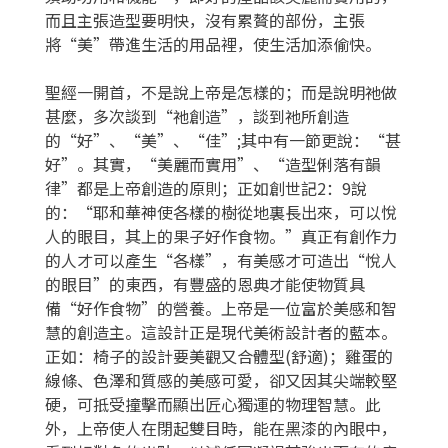
而且主張造型要明快，沒有累贅的部份，主張
將“美”帶進生活的用品裡，使生活加添偷快。
聖經一開首，不是說上帝是怎樣的；而是說明祂做
甚麼，多次談到“祂創造”，談到祂所創造
的“好”、“美”、“佳”;其中有一節更說：“甚
好”。其實，“美麗而實用”、“造型俐落有韻
律”都是上帝創造的原則；正如創世記2：9說
的：“耶和華神使各樣的樹從地裏長出來，可以悅
人的眼目，其上的果子好作食物。”真正有創作力
的人才可以產生“各樣”，有美感才可造出“悅人
的眼目”的東西，有豐盛的恩典才能使物質具
備“好作食物”的營養。上帝是一位富於美感和智
慧的創造主。這設計正是現代美術設計者的藍本。
正如：椅子的設計要美觀又合體型(舒適)；雞蛋的
線條、色澤和質感的美感可愛，卻又因其尖端較堅
硬，可抵受撞擊而顯出匠心獨運的物理智慧。此
外，上帝使人在閉起雙目時，能在黑漆的內眼中，