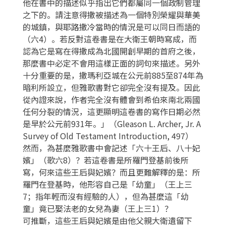
他在書中的描述似乎指出它們都屬同一個政制管理
之下的。請注意得撒被描述為一個特別榮耀與華美
的城鎮，與耶路撒冷當時的情況是可以同日而語的
（六4）。若反對這卷書是在大衛王朝時寫成，而
認為它是寫在得撒成為北國開創早期的首府之後，
那麼書中必定不會用這樣正面的詞句來描述。另外
十分重要的是，撒瑪利亞城在公元前885至874年為
暗利所設立，但雅歌書對它卻完全沒有提及。因此
從內證來說，作者完全沒有體會到希伯來南北兩國
任何分裂的情況，這更顯明這卷書的寫作日期必然
是早於公元前931年。」（Gleason L. Archer, Jr. A
Survey of Old Testament Introduction, 497）
然而，為甚麼雅歌書中會記述「六十王后、八十妃
嬪」（歌六8）？若這卷書是所羅門登基前後所
寫，何來這些王后與妃嬪？而且更難解釋的是：所
羅門在登基時，他形容自己是「幼童」（王上三
7；指年輕而沒有經驗的人），但為甚麼這「幼
童」竟已娶法老的女兒為妻（王上三1）？
可推斷，這些王后與妃嬪是由他父親大衛遺留下