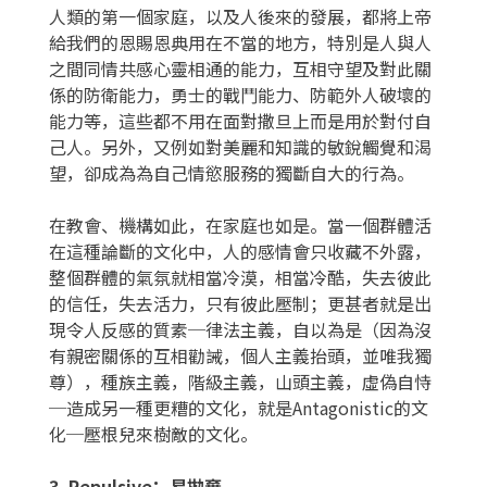
人類的第一個家庭，以及人後來的發展，都將上帝
給我們的恩賜恩典用在不當的地方，特別是人與人
之間同情共感心靈相通的能力，互相守望及對此關
係的防衛能力，勇士的戰鬥能力、防範外人破壞的
能力等，這些都不用在面對撒旦上而是用於對付自
己人。另外，又例如對美麗和知識的敏銳觸覺和渴
望，卻成為為自己情慾服務的獨斷自大的行為。
在教會、機構如此，在家庭也如是。當一個群體活
在這種論斷的文化中，人的感情會只收藏不外露，
整個群體的氣氛就相當冷漠，相當冷酷，失去彼此
的信任，失去活力，只有彼此壓制；更甚者就是出
現令人反感的質素─律法主義，自以為是（因為沒
有親密關係的互相勸誡，個人主義抬頭，並唯我獨
尊），種族主義，階級主義，山頭主義，虛偽自恃
─造成另一種更糟的文化，就是Antagonistic的文
化─壓根兒來樹敵的文化。
3. Repulsive
：易拋棄