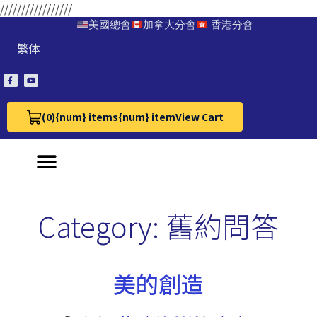
/////////////////
美國總會
加拿大分會
香港分會
繁体
(0)
{num} items
{num} item
View Cart
View Cart 0
Category:
舊約問答
美的創造