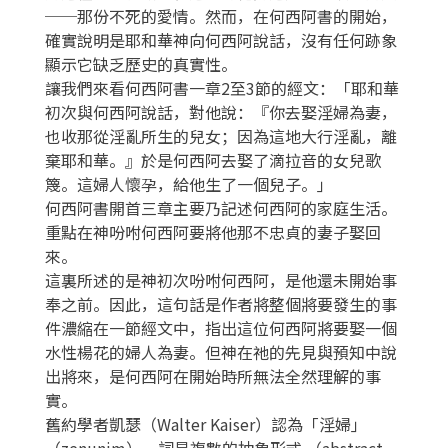
──那份不死的愛情。然而，在何西阿書的開始，
確實說明是耶和華神向何西阿說話，沒有任何跡象
顯示它缺乏歷史的真實性。
讓我們來看何西阿書一章2至3節的經文：「耶和華
初次與何西阿說話，對他說：『你去娶淫婦為妻，
也收那從淫亂所生的兒女；因為這地大行淫亂，離
棄耶和華。』於是何西阿去娶了滴拉音的女兒歌
篾。這婦人懷孕，給他生了一個兒子。」
何西阿書開首三章主要乃記述何西阿的家庭生活。
重點在神吩咐何西阿要將他那不忠貞的妻子娶回
來。
這裏所述的是神初次吩咐何西阿，是他還未開始事
奉之前。因此，這句話是作者將整個將要發生的事
件濃縮在一節經文中，指出這位何西阿將要娶一個
水性楊花的婦人為妻。但神在祂的先見與預知中說
出將來，是何西阿在開始時所無法全然理解的事
實。
舊約學者凱瑟（Walter Kaiser）認為「淫婦」
（zenunim）一詞是複數的抽象形式 （abstract