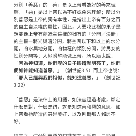
分別「善惡」的「善」是以上帝看為好的善來理
解，「惡」是以上帝以為不好或惡來理解；所以分
別善惡是上帝的獨有本性，是指出上帝有百分之百
的自主自決權的屬性。因此，人要吃此樹的果子是
想能像上帝有創造主這樣的獨有的「分開／決斷」
的主權—將光與暗分開，將空間以下和以上的水分
開，將水與地分開，將物種的類別分開，將男女的
性別分開等；人極盼望能做上帝，所以魔鬼說：
「
因為神知道，你們喫的日子眼睛就明亮了，你們
便如神能知道善惡。
」（創世記3:5）而上帝也說：
「
那人已經與我們相似，能知道善惡。
」（創世記
3:22）
「善惡」是法律上的用語，如法官經過考慮，斷定
什麼是對，什麼是錯，就是知道善和惡的意思，如
上帝
看
祂所造的甚是美好，以及
判斷
那人獨居不
好。
總言之，這分別善惡的知識落在人手裏，只能是一