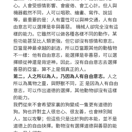
心。人會受感情影響、會疲倦、會工心計。但人與
機器截然不同，人可以唱歌、繪畫、寫作、說話
等，最重要的是：人有靈性可以與神交通，人有自
由意志可以選擇是非與善惡。 機械人卻完全沒有這
樣的能力。它雖然可以做各種各樣不同的動作，某
些功能甚至比人類更強，但它卻沒有感情和意志。
亞當是神最卓越的創造，所以亞當跟其他的動植物
不一樣：他有自由意志，能選擇是非善惡，可以選
擇順從神還是背逆神。因此，沒有自由意志去選擇
善惡的亞當，算不上是個真正的人。
第二，人之所以為人，乃因為人有自由意志。
人之
所以為萬物之靈，與野獸不同，正 是因為人有自由
意志，可以作出道德的選擇，其他動物卻沒有這樣
的能力。
我們從來不會希望家裏的狗變成一隻更有道德的
狗。狗也許對主人很忠心、很友善，也會辨別賊
人，加以攻擊；但這些只是出於狗的本能，並不是
道德上的自由抉擇。動物沒有選擇道德與善惡的能