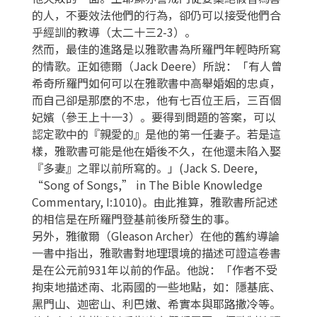
的人，不要效法他們的行為，卻仍可以接受他們合
乎經訓的教導（太二十三2-3）。
然而，最佳的進路是以雅歌書為所羅門年輕時所寫
的情歌。正如德爾（Jack Deere）所說：「有人曾
希奇所羅門如何可以在雅歌書中高舉婚姻的忠貞，
而自己卻是那麼的不忠，他有七百位王后，三百個
妃嬪（參王上十一3）。要得到問題的答案，可以
認定歌中的『親愛的』是他的第一任妻子。若是這
樣，雅歌書可能是他在婚後不久，在他還未陷入娶
『多妻』之罪以前所寫的。」(Jack S. Deere,
“Song of Songs,” in The Bible Knowledge
Commentary, I:1010)。由此推算，雅歌書所記述
的相信是在所羅門登基前後所發生的事。
另外，雅徹爾（Gleason Archer）在他的舊約導論
一書中指出，雅歌書對地理環境的描述可證這卷書
是在公元前931年以前的作品。他說：「作者不受
拘束地描述南、北兩國的一些地點，如：隱基底、
黑門山、迦密山、利巴嫩、希實本與耶路撒冷等。