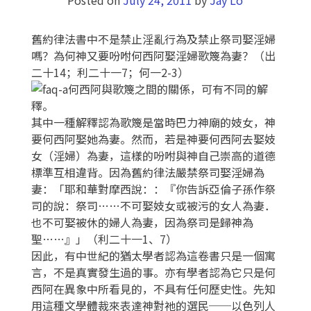
舊約律法書中不是禁止淫亂行為及禁止祭司娶淫婦
嗎？為何神又要吩咐何西阿娶淫婦歌篾為妻？（出
二十14；利二十一7；何一2-3）
何西阿與歌篾之間的關係，可有不同的解
釋。
其中一種解釋認為歌篾是當時巴力神廟的妓女，神
要何西阿娶她為妻。然而，若是神要何西阿去娶妓
女（淫婦）為妻，這樣的吩咐與神自己崇高的道德
標準互相違背。因為舊約律法嚴禁祭司娶淫婦為
妻：「耶和華對摩西說：：『你告訴亞倫子孫作祭
司的說：祭司……不可娶妓女或被污的女人為妻．
也不可娶被休的婦人為妻，因為祭司是歸神為
聖……』」（利二十一1、7）
因此，有中世紀的猶太學者認為這卷書只是一個寓
言，不是真實發生過的事。亦有學者認為它只是何
西阿在異象中所看見的，不具有任何歷史性。先知
用這種文學體裁來表達神對祂的選民──以色列人