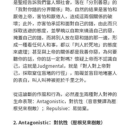
是聖經告訴我們當人類社會，落在「分別善惡」的
「我對你錯的分界關係」時，自然的結果是害怕和
厭倦上帝，害怕和厭倦人，造成這兩個關係的破
壞；此外，亦害怕承認和面對自己的錯，由此而只
採取逃避的態度，並學曉以自欺來繞過自己的惡，
掩蓋自己的錯，而將別人放在惡和錯的那一邊，形
成一種看任何人和事，都以「判人於死地」的態度
來處理；甚至與上帝的關係都是我善你惡，為何要
聽你的話，你的話一定對嗎？懷疑上帝而不認識自
己，這就是Judgmental，就是「對人對上帝對
己，採取窒住盲堵的行徑」，阻礙並盲目地堵塞人
的表白，叫人叫神被拒於千里之外。
從這論斷的作風和行為，必然產生兩種對人對神的
生命表現：Antagonistic，對抗性（音意雙譯為壓
根兒來樹敵）；Repulsive：易拋棄。
2. Antagonistic
：對抗性（壓根兒來樹敵）