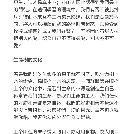
更生，這才是真事奉；並叫人因此認得到我們是主
的門徒。在這個學習的環境中，我們有否不彼此排
斥？彼此本來互為主內弟兄姊妹，我們是否趨於內
向，將人可以接觸到我的路徑封閉起來，以免受到
操控或傷害？或是我們在豎立一座堅固的石堡去抗
拒別人的愛，認為自己不值得被愛，別人亦不可
愛？
生命樹的文化
若果我們是吃生命樹的果子就不同了，吃生命樹上
帝的命令，是順從上帝的表現。一個群體活在順從
上帝的文化中，是看到生命的來源是創造主自己，
祂掌管我們的生命，是我們生命的主人，我們任何
的好處和善都是來自祂；我們的好處和善亦遠遠不
能與上帝相比，那麼我們一切的目光，當不再以我
對你錯、我善你惡的分野作為立足點。
上帝所造的果子悅人眼目，亦可用食物。悅人眼目