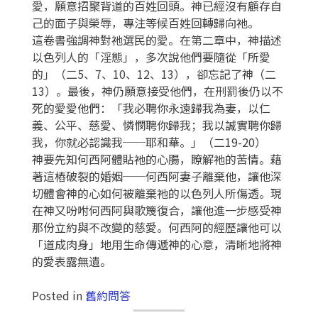
愛，願意招聚背道的百姓回頭。神已經沒有顧存自
己的面子與榮辱，專注等候百姓回轉歸向祂。
這卷書強調神對祂選民的愛。在第二章中，神描述
以色列人的「淫態」，多次說他們要隨從「所愛
的」（二5、7、10、12、13），卻忘記了神（二
13）。最後，神仍願意接受他們，在刑罰後仍以不
死的愛愛他們：「我必聘你永遠歸我為妻，以仁
義、公平、慈愛、憐憫聘你歸我；我以誠實聘你歸
我，你就必認識我──耶和華。」（二19-20）
神要先知何西阿體貼祂的心腸，瞭解祂的苦情。藉
著這樁破裂的婚姻──何西阿妻子離棄他，讓他深
切體會神的心如何被離棄祂的以色列人所傷透。現
在神又吩咐何西阿與歌篾復合，讓他進一步感受神
那份立約與不改變的慈愛。何西阿的經歷讓他可以
「道成肉身」地用生命傳遞神的心意，清晰地將神
的愛表露無遺。
Posted in
舊約問答