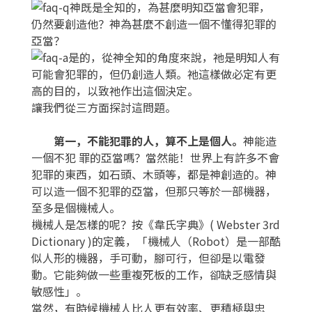
神既是全知的，為甚麼明知亞當會犯罪，
仍然要創造他？神為甚麼不創造一個不懂得犯罪的
亞當？
是的，從神全知的角度來說，祂是明知人有
可能會犯罪的，但仍創造人類。祂這樣做必定有更
高的目的，以致祂作出這個決定。
讓我們從三方面探討這問題。
第一，不能犯罪的人，算不上是個人。
神能造
一個不犯 罪的亞當嗎？當然能！世界上有許多不會
犯罪的東西，如石頭、木頭等，都是神創造的。神
可以造一個不犯罪的亞當，但那只等於一部機器，
至多是個機械人。
機械人是怎樣的呢？按《韋氏字典》( Webster 3rd
Dictionary )的定義，「機械人（Robot）是一部酷
似人形的機器，手可動，腳可行，但卻是以電發
動。它能夠做一些重複死板的工作，卻缺乏感情與
敏感性」。
當然，有時候機械人比人更有效率、更積極與忠