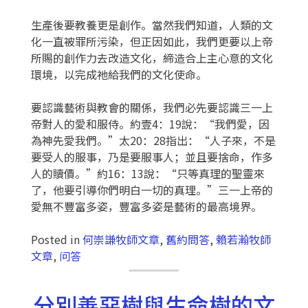
生產後要教養更是創作。當然我們知道，人類的文
化一直被罪所污染，但正因如此，我們更要以上帝
所賜的創作力去改造文化，締造合上主心意的文化
環境，以完成祂給我們的文化使命。
要認識藝術與教會的關係，我們必先要認識三一上
帝對人的愛和服侍。約壹4：19說：“我們愛，因
為神先愛我們。”太20：28指出：“人子來，不是
要受人的服事，乃是要服事人；並且要捨命，作多
人的贖價。”約16：13說：“只等真理的聖靈來
了，他要引導你們明白一切的真理。”三一上帝的
愛無不豐富多姿，豐富多姿是藝術的最高境界。
Posted in
何崇謙牧師文章
,
舊約問答
,
賴若瀚牧師
文章
,
问答
分別善惡樹與生命樹的文