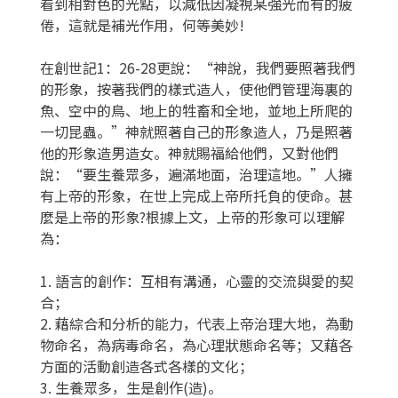
看到相對色的光點，以減低因凝視某強光而有的疲
倦，這就是補光作用，何等美妙!
在創世記1：26-28更說：“神說，我們要照著我們
的形象，按著我們的樣式造人，使他們管理海裏的
魚、空中的鳥、地上的牲畜和全地，並地上所爬的
一切昆蟲。”神就照著自己的形象造人，乃是照著
他的形象造男造女。神就賜福給他們，又對他們
說：“要生養眾多，遍滿地面，治理這地。”人擁
有上帝的形象，在世上完成上帝所托負的使命。甚
麼是上帝的形象?根據上文，上帝的形象可以理解
為：
1. 語言的創作：互相有溝通，心靈的交流與愛的契
合；
2. 藉綜合和分析的能力，代表上帝治理大地，為動
物命名，為病毒命名，為心理狀態命名等；又藉各
方面的活動創造各式各樣的文化；
3. 生養眾多，生是創作(造)。