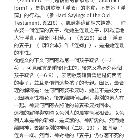
form），是指到歌篾「淫蕩」的本質，不是她「淫
蕩」的行為。（參 Hard Sayings of the Old
Testament, 頁218）。凱瑟將這節經文譯為：「你
去娶一個淫蕩的妻子，從她生淫亂之子，因為這地
大行淫亂，離棄耶和華。」（頁219）因此「淫蕩
的妻子」（《和合本》作「淫婦」），是指她淫亂
的本性。
從經文的下文何西阿為第一個孩子取名（一3-
4），可見確實是婚後所生的；後來又為另外兩個
孩子取名（一6-9），表明歌篾確實曾經是何西阿
的妻子，並且是他們這些孩子的母親。因此，最合
理的解釋是：在何西阿娶歌篾時，她並不是妓女；
只因她水性楊花，後來離開何西阿，與別的男人在
一起。神要何西阿去將他的前妻歌篾找回來。
這樣的解釋與當時以色列人的屬靈情況相合。以色
列人本是神的新婦，是貞潔的、神所愛的。然而她
離開神，去跟從別的神明（二8、13），如同妻子
淫奔一樣。然而，神對祂的「妻子」仍存著不死的