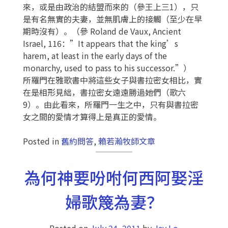
來，或是由政治的結盟而來的（參王上三1），只
是有名無實的夫妻，並無肌膚上的接觸（至少在早
期時沒有）。（參 Roland de Vaux, Ancient
Israel, 116：”It appears that the king’s
harem, at least in the early days of the
monarchy, used to pass to his successor.”）
所羅門在雅歌書中將這些女子與書拉密女相比，實
在是相形見絀，書拉密女遠遠勝過她們（歌六
9）。由此看來，所羅門一生之中，只有與書拉密
女之間的愛情才算得上是真正的愛情。
Posted in
舊約問答
,
賴若瀚牧師文章
為何神要吩咐何西阿娶淫
婦歌篾為妻？
Posted on
July 24, 2011
by
Jay Lo