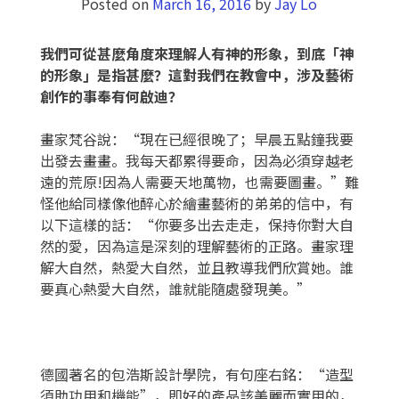
Posted on
March 16, 2016
by
Jay Lo
我們可從甚
麼
角度來理解人有神的形象
，
到
底
「神
的形象」是指甚
麼？
這對我們在教會中，涉及藝術
創作的事奉有何啟迪
？
畫家梵谷說：“現在已經很晚了；早晨五點鐘我要
出發去畫畫。我每天都累得要命，因為必須穿越老
遠的荒原!因為人需要天地萬物，也需要圖畫。”難
怪他給同樣像他醉心於繪畫藝術的弟弟的信中，有
以下這樣的話：“你要多出去走走，保持你對大自
然的愛，因為這是深刻的理解藝術的正路。畫家理
解大自然，熱愛大自然，並且教導我們欣賞她。誰
要真心熱愛大自然，誰就能隨處發現美。”
德國著名的包浩斯設計學院，有句座右銘：“造型
須助功用和機能”，即好的產品該美麗而實用的，