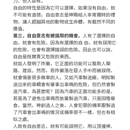
力，但人卻有。
自由的特性是因為它可以選擇，如果沒有自由，就
不可能有道德。自由意志是神賜給人非常獨特的禮
物，讓人超越其他的動物或生命體，有截然不同的
價值。
第三，自由意志有被誤用的機會。
人有了選擇的自
由，就會有危險。因為有選擇的自 由，就有誤用它
的危險，也會有選擇錯誤的危險。因此也可以說，
自由是既寶貴又危險的東西。
就如人發明了炸藥，它正面的功能可以幫助人築
路、建設。然而，若炸藥落在惡人手中而被誤用，
就會傷害很多無辜的人。又如汽車製造廠，明知製
造出來的車輛會有肇事出車禍的危險，但仍然會製
造汽車，為甚麼呢？因為汽車的正面功能多的是，
若是為了避免出車禍而放棄製造汽車，只是因噎廢
食。當然，神創造人之後，人會犯罪的機率跟製造
了汽車會出車禍的情況或機率很不一樣，但也有相
似之處。
人既有自由意志，就有可能誤用它，用以頂撞神、