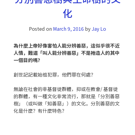
化
Posted on
March 9, 2016
by
Jay Lo
為什麼上帝好像害怕人能分辨善惡
，
這似乎很不近
人情
，
難道「叫人能分辨善惡」不是祂造人的其中
一個目的嗎
？
創世記記載始祖犯罪，他們罪在何處？
無論在社會的非基督徒群體，抑或在教會/ 基督徒
的群體，有一種文化非常流行，那就是「分別善惡
樹」（或叫做「知善惡」）的文化。分別善惡的文
化是什麼？有什麼特色？