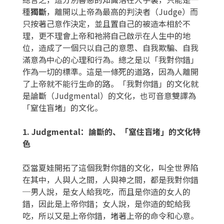
種
獨斷
，離開以上帝為最高的判決者（Judge）而
只按著己意作決定，並且置自己的被造本相於不
理，更不理會上帝和祂將自己啟示在人生中的地
位，造成了一個只以自己的意思、自我欺騙、自我
滿意為中心的心理和行為。總之是以「我對你錯」
作為一切的標準。這是一條死的道路，因為人離開
了上帝就不能行生命的路。「我對你錯」的文化就
是論斷（Judgmental）的文化，也可音意雙譯為
「窒住盲堵」的文化。
1. Judgmental
：論斷的、「窒住盲堵」的文化特
色
亞當夏娃開拓了這個我對你錯的文化，叫全世界陷
在其中，人與人之間，人與神之間，都是我對你錯
─男人說，是女人給我吃，而且是你造的女人的
錯，因此是上帝你錯；女人說，是你造的蛇給我
吃，所以又是上帝你錯，堵著上帝的命令和心意。