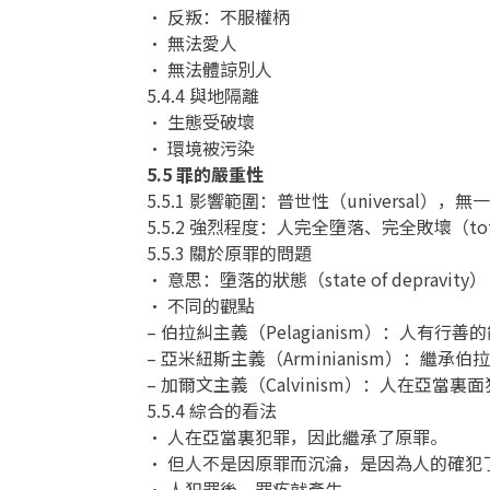
• 反叛：不服權柄
• 無法愛人
• 無法體諒別人
5.4.4 與地隔離
• 生態受破壞
• 環境被污染
5.5 罪的嚴重性
5.5.1 影響範圍：普世性（universal），無
5.5.2 強烈程度：人完全墮落、完全敗壞（tota
5.5.3 關於原罪的問題
• 意思：墮落的狀態（state of depravity）
• 不同的觀點
– 伯拉糾主義（Pelagianism）：人有
– 亞米紐斯主義（Arminianism）：繼
– 加爾文主義（Calvinism）：人在亞
5.5.4 綜合的看法
• 人在亞當裏犯罪，因此繼承了原罪。
• 但人不是因原罪而沉淪，是因為人的確犯
• 人犯罪後，罪疚就產生。