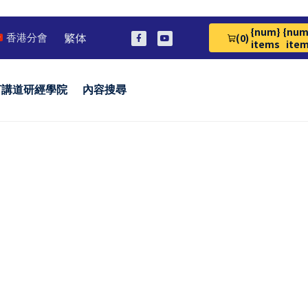
{num}
{num
繁体
(0)
香港分會
View Cart 0
items
ite
言講道研經學院
內容搜尋