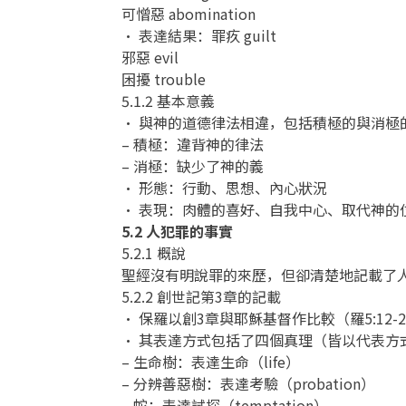
可憎惡 abomination
• 表達結果：罪疚 guilt
邪惡 evil
困擾 trouble
5.1.2 基本意義
• 與神的道德律法相違，包括積極的與消極
– 積極：違背神的律法
– 消極：缺少了神的義
• 形態：行動、思想、內心狀況
• 表現：肉體的喜好、自我中心、取代神的
5.2 人犯罪的事實
5.2.1 概說
聖經沒有明說罪的來歷，但卻清楚地記載了
5.2.2 創世記第3章的記載
• 保羅以創3章與耶穌基督作比較（羅5:1
• 其表達方式包括了四個真理（皆以代表方
– 生命樹：表達生命（life）
– 分辨善惡樹：表達考驗（probation）
– 蛇：表達試探（temptation）