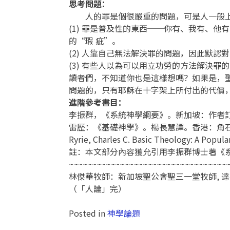
思考問題：
人的罪是個很嚴重的問題，可是人一般上
(1) 罪是普及性的東西──你有、我有、
的“瑕 疵”。
(2) 人靠自己無法解決罪的問題，因此默
(3) 有些人以為可以用立功勞的方法解決
讀者們，不知道你也是這樣想嗎？如果是，
問題的，只有耶穌在十字架上所付出的代價
進階參考書目：
李振群，《系統神學綱要》。新加坡：作者訂
雷歷：《基礎神學》。楊長慧譯。香港：角石，
Ryrie, Charles C. Basic Theology: A Popul
註：本文部分內容獲允引用李振群博士著《
~~~~~~~~~~~~~~~~~~~~~~~~~~~~~~~~~~
林傑華牧師：新加坡聖公會聖三一堂牧師, 
（「人論」完）
Posted in
神學論題