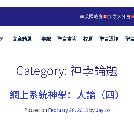
美國總會
加拿大分會
輯
文章精選
奉獻
聖言書坊
校曆
聖言通訊
聖
Category:
神學論題
網上系統神學：人論（四）
Posted on
February 28, 2013
by
Jay Lo