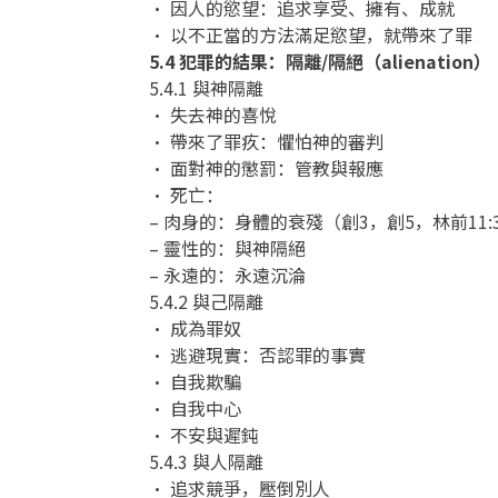
• 因人的慾望：追求享受、擁有、成就
• 以不正當的方法滿足慾望，就帶來了罪
5.4 犯罪的結果：隔離/隔絕（alienation）
5.4.1 與神隔離
• 失去神的喜悅
• 帶來了罪疚：懼怕神的審判
• 面對神的懲罰：管教與報應
• 死亡：
– 肉身的：身體的衰殘（創3，創5，林前11:
– 靈性的：與神隔絕
– 永遠的：永遠沉淪
5.4.2 與己隔離
• 成為罪奴
• 逃避現實：否認罪的事實
• 自我欺騙
• 自我中心
• 不安與遲鈍
5.4.3 與人隔離
• 追求競爭，壓倒別人