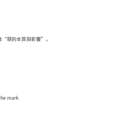
論“罪的本質與影響”。
e mark