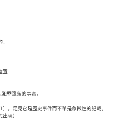
的：
位置
人犯罪墮落的事實。
2-21），足見它是歷史事件而不單是象徵性的記載。
式出現）