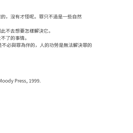
這樣的，沒有才怪呢。罪只不過是一些自然
因此不去想要怎樣解決它。
大不了的事情。
是不必與罪為伴的，人的功勞是無法解決罪的
 Moody Press, 1999.