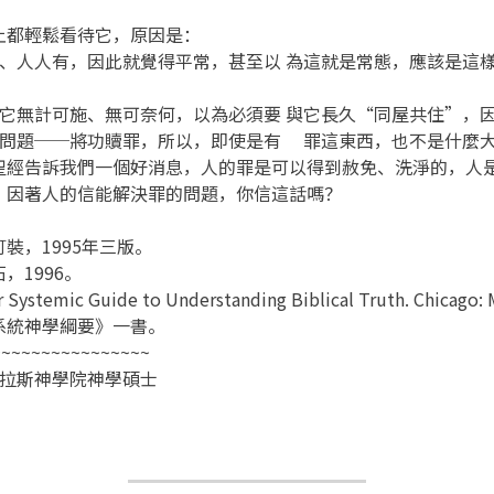
都輕鬆看待它，原因是：
他有、人人有，因此就覺得平常，甚至以 為這就是常態，應該是
認對它無計可施、無可奈何，以為必須要 與它長久“同屋共住”，
罪的問題──將功贖罪，所以，即使是有 罪這東西，也不是什麼
聖經告訴我們一個好消息，人的罪是可以得到赦免、洗淨的，人
，因著人的信能解決罪的問題，你信這話嗎？
裝，1995年三版。
1996。
ar Systemic Guide to Understanding Biblical Truth. Chicago:
系統神學綱要》一書。
~~~~~~~~~~~~~~~~
達拉斯神學院神學碩士