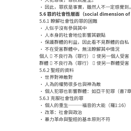
• 因此，罪疚是事實，雖然人不一定感覺到
5.6 罪的社會性層面（social dimension of
5.6.1 瞭解社會性的罪的困難
• 人似乎沒有參與其中
• 人本身的社會地位影響其觀點
• 保護群體的利益，因此看不見群體的自私
• 不在受害群體中，無法瞭解其中情況
個人  不良行為（罪行）  使另一個人受害
群體  不良行為（罪行）  使另一群體受害
5.6.2 聖經的資料
• 世界對神敵對
• 人為的權勢很多也與神為敵
• 個人犯罪也影響群體：如亞干犯罪（書7
5.6.3 克服社會性的罪
• 個人的重生───福音的大能（羅1:16）
• 改革：社會與政治
• 暴力革命與聖經的基本原則不符