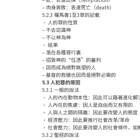
– 肉身衰敗：表達死亡（death）
5.2.3 羅馬書1至3章的記載
• 人的罪的性質
– 不去認識神
– 不以神為神
• 結果
– 落在各種罪行裏
– 招致神的“任憑”的審判
– 因而成為絕對無望的人
– 基督的救贖也因而是絕對必需的
5.3 人犯罪的原因
5.3.1 一般的說法
• 人的內在動物本性：因此可以藉著進化解
• 人內在的焦慮：因人是自由而又有限的
• 人與人之間的隔離：因此要改變人的態度
• 經濟壓力：因此要推行社會改革/革命
• 社會壓力：因此要改變人的社會條件，如
5.3.2 聖經的說法