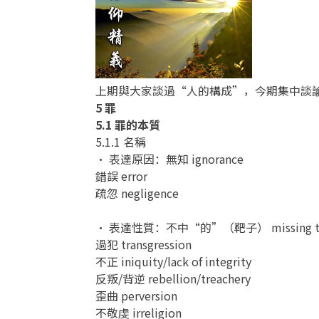
上期與大家談過“人的構成”，今期集中談
5 罪
5.1 罪的本質
5.1.1 名稱
• 表達原因：無知 ignorance
錯誤 error
疏忽 negligence
• 表達性質：不中“的”（靶子） missing th
過犯 transgression
不正 iniquity/lack of integrity
反叛/背逆 rebellion/treachery
歪曲 perversion
不敬虔 irreligion