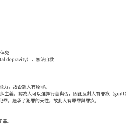
一倖免
l depravity），無法自救
行善的能力，故否認人有原罪。
承伯拉糾主義，認為人可以選擇行善與否，因此反對人有罪疚（guilt
當裏面犯罪，繼承了犯罪的天性，故此人有原罪與罪疚。
了罪。