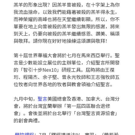
羔羊的形象出現？因羔羊曾被殺，在十字架上為你
我流血捨命，以致我們能藉著被殺的羔羊得永生，
而神榮耀的高峰也將在天堂繼續彰顯。所以，你不
單要在地上向曾被殺的羔羊發出無限的感謝，將來
到天上，仍要向被殺的羔羊繼續感恩、讚美、稱頌
與敬拜。請你現在好好地操練這頌讚與敬拜！
第十屆世界華福大會將於七月在馬來西亞舉行。聖
言是少數能設立展位的主辦單位，介紹聖言所開發
的「智引十步Nex10」研經工具。屆時將由王葆
珩、程陽杰、余子堅、曾永光牧師和王志強牧師五
位牧者向世界各地的牧者與教會領袖介紹聖言。
九月中旬，
聖言
美國總會及香港、加拿大、台灣分
會，將於台灣宜蘭舉辦「第一屆四區聯合退修
會」。會後並將於台北舉行「台灣聖言資源協會」
的創會典禮。
學院課程
：7月「釋經講道法IV – 實習」（賴若瀚