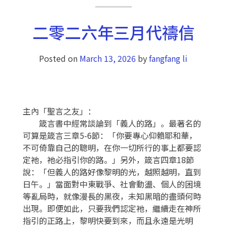
二零二六年三月代禱信
Posted on
March 13, 2026
by
fangfang li
主內「聖言之友」：
箴言書中經常談論到「義人的路」。最著名的
可算是箴言三章5-6節：「你要專心仰賴耶和華，
不可倚靠自己的聰明，在你一切所行的事上都要認
定祂，祂必指引你的路。」另外，箴言四章18節
說：「但義人的路好像黎明的光，越照越明，直到
日午。」當面對中東戰爭、社會動盪、個人的困境
等亂局時，就像漫長的黑夜，未知黑暗的盡頭何時
出現。即便如此，只要我們認定祂，繼續走在神所
指引的正路上，黎明快要到來，而且永遠是光明