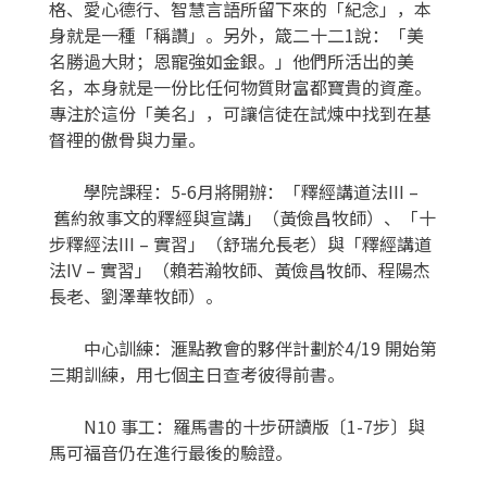
格、愛心德行、智慧言語所留下來的「紀念」，本
身就是一種「稱讚」。另外，箴二十二1說：「美
名勝過大財；恩寵強如金銀。」他們所活出的美
名，本身就是一份比任何物質財富都寶貴的資產。
專注於這份「美名」，可讓信徒在試煉中找到在基
督裡的傲骨與力量。
學院課程：
5-6月將開辦：「釋經講道法III –
舊約敘事文的釋經與宣講」（黃儉昌牧師）、「十
步釋經法III – 實習」（舒瑞允長老）與「釋經講道
法IV – 實習」（賴若瀚牧師、黃儉昌牧師、程陽杰
長老、劉澤華牧師）。
中心訓練：
滙點教會的夥伴計劃於
4/19 開始第
三期訓練，用七個主日查考彼得前書。
N10 事工：
羅馬書的十步研讀版〔
1-7步〕與
馬可福音仍在進行最後的驗證。