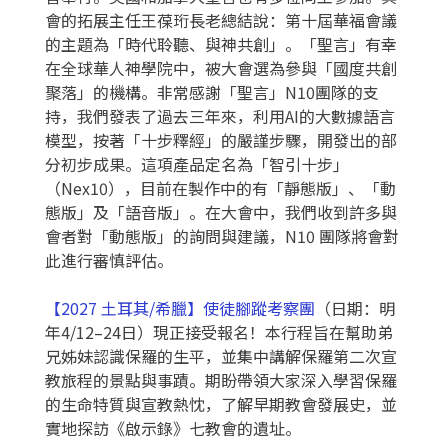
會的拓展主任王葆珩長老總結說：第十屆華福會議
的主題為「時代聆聽、與神共創」。「聖言」有幸
在全球華人神學院中，被大會選為參與「國度共創
聚落」的機構。非常感謝「聖言」N10團隊的支
持，我們發表了過去三年來，利用AI的大數據語言
模型，按著「十步釋經」的嚴謹步驟，開發出的部
分初步成果。這項產品定名為「智引十步」
（Nex10），目前在製作中的有「靜態版」、「動
態版」及「語音版」。在大會中，我們收到許多與
會者對「動態版」的詢問與建議，N10 團隊將會對
此進行審慎評估。
【2027 土耳其/
希臘】使徒腳蹤考察團
（日期：明
年4/12–24日）現正接受報名！本行程旨在幫助弟
兄姊妹認識保羅的生平，並集中講解保羅第二次宣
教旅程的景點與事蹟。期盼帶領大家深入學習保羅
的生命特質與宣教熱忱，了解早期教會發展史，並
實地探訪《啟示錄》七教會的遺址。