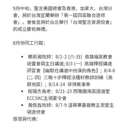
9月中旬，聖言美國總會及香港、加拿大、台灣分
會，將於台灣宜蘭舉辦「第一屆四區聯合退修
會」。會後並將於台北舉行「台灣聖言資源協會」
的成立慶祝典禮。
8月份同工行蹤：
賴若瀚牧師：8/1-2 (六-日) 高雄福氣教會
培靈會與主日講道; 8/3 (一) 高雄釋經講道
研習會【幽默在講道中扮演的角色】; 8/4-6
(二-四) 三晚十步釋經法種籽教師訓練（高
屏地區）; 8/14-24 菲律賓事奉
程陽杰長老：8/21-23 西雅圖南區證道堂
ECCSKC主領夏令會
黃儉昌牧師：8/7-9 溫哥華基督教主恩堂主
領退修會
感恩與代禱：