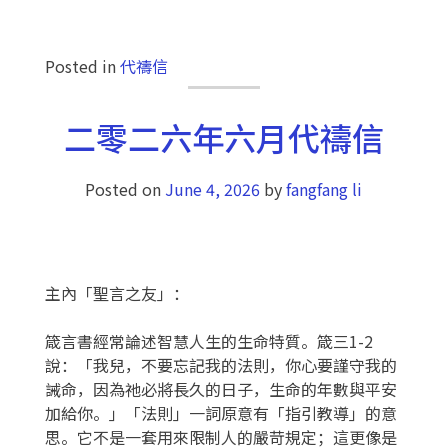
Posted in
代禱信
二零二六年六月代禱信
Posted on
June 4, 2026
by
fangfang li
主內「聖言之友」：
箴言書經常論述智慧人生的生命特質。箴三1-2
說：「我兒，不要忘記我的法則，你心要謹守我的
誡命，因為祂必將長久的日子，生命的年數與平安
加給你。」「法則」一詞原意有「指引教導」的意
思。它不是一套用來限制人的嚴苛規定；這更像是