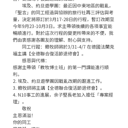
埃及、約旦遊學團：最近因中東地區的戰亂，
「聖言」的同工經過與協辦的旅行社再三評估與考
量，決定將原訂於3月17-28日的行程，暫訂改期至
今年9月23-10月3日。求主帶領後續的各項事宜能
暢順進行。對於這次行程的變更所帶來的不便，我
們由衷感謝各團友的理解、耐心與支持。
同工行蹤：賴牧師將於3/31-4/7 在德國法蘭克
福主講【全德聯合復活節退修會】。
感恩與代禱：
感謝主帶領「教牧博士班」的第一門課能進行順
利。
2. 埃及、約旦遊學團因戰亂改期的跟進工作。
3. 賴牧師將主講【全德聯合復活節退修會】。
4. N10事工的進展，余子堅長老加入擔任「專案經
理」。
敬祝
主恩滿溢！
你的同工