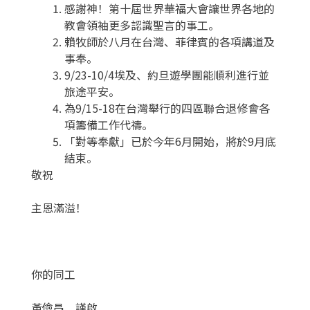
感謝神！第十屆世界華福大會讓世界各地的
教會領袖更多認識聖言的事工。
賴牧師於八月在台灣、菲律賓的各項講道及
事奉。
9/23-10/4埃及、約旦遊學團能順利進行並
旅途平安。
為9/15-18在台灣舉行的四區聯合退修會各
項籌備工作代禱。
「對等奉獻」已於今年6月開始，將於9月底
結束。
敬祝
主恩滿溢！
你的同工
黃儉昌 謹啟