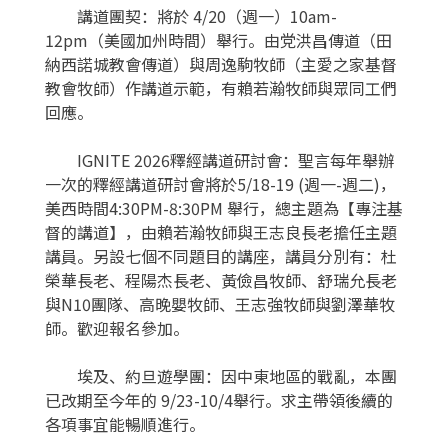
講道團契：
將於
4/20（週一）10am-
12pm（美國加州時間）舉行。由党洪昌傳道（田
納西諾城教會傳道）與周逸駒牧師（主愛之家基督
教會牧師）作講道示範，有賴若瀚牧師與眾同工們
回應。
IGNITE 2026釋經講道研討會：
聖言每年舉辦
一次的釋經講道研討會將於
5/18-19 (週一-週二)，
美西時間4:30PM-8:30PM 舉行，總主題為【專注基
督的講道】，由賴若瀚牧師與王志良長老擔任主題
講員。另設七個不同題目的講座，講員分別有：杜
榮華長老、程陽杰長老、黃儉昌牧師、舒瑞允長老
與N10團隊、高晚嬰牧師、王志強牧師與劉澤華牧
師。歡迎報名參加。
埃及、約旦遊學團：
因中東地區的戰亂，本團
已改期至今年的
9/23-10/4舉行。求主帶領後續的
各項事宜能暢順進行。