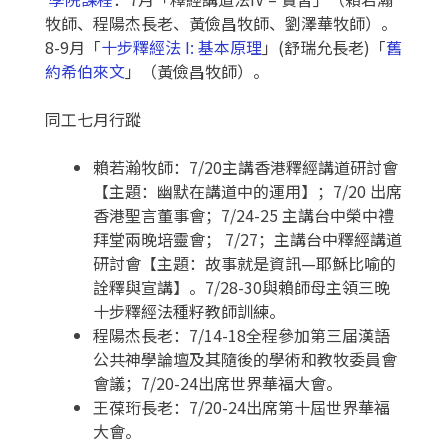
牧師、程陽杰長老、黃儉昌牧師、劉澤華牧師）。
8-9月「
十步釋經法
I:
基本原理
」(舒瑞允長老)「
舊
約希伯來文
」（黃儉昌牧師）。
同工七月行蹤
賴若瀚牧師：7/20主講香港釋經講道研討會
【主題：幽默在講道中的運用】；7/20 出席
香港聖言董事會；7/24-25 主講台中榮中禮
拜堂兩晚培靈會； 7/27；主講台中釋經講道
研討會【主題：故事就是資訊—耶穌比喻的
詮釋與宣講】。7/28-30與賴師母主領三晚
十步釋經法種籽教師訓練。
程陽杰長老：7/14-18全程參加第三届漢語
公共神學論壇及其隨後的學術和教牧委員會
會議；7/20-24出席世界華福大會。
王葆珩長老：7/20-24出席第十屆世界華福
大會。