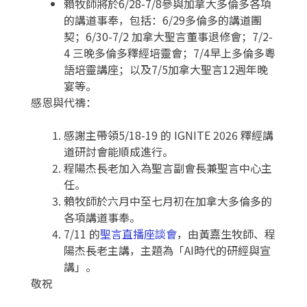
賴牧師將於6/28-7/8參與加拿大多倫多各項
的講道事奉，包括：6/29多倫多的講道團
契；6/30-7/2 加拿大聖言董事退修會；7/2-
4 三晚多倫多釋經培靈會；7/4早上多倫多粵
語培靈講座；以及7/5加拿大聖言12週年晚
宴等。
感恩與代禱：
感謝主帶領5/18-19 的 IGNITE 2026 釋經講
道研討會能順成進行。
程陽杰長老加入為聖言副會長兼聖言中心主
任。
賴牧師於六月中至七月初在加拿大多倫多的
各項講道事奉。
7/11 的
聖言直播座談會
，由黃嘉生牧師、程
陽杰長老主講，主題為「AI時代的研經與宣
講」。
敬祝