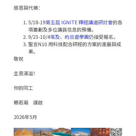
感恩與代禱：
5/18-19
第五屆 IGNITE 釋經講道研討會
的各
項籌劃及多位講員信息的預備。
9/23-10/4
埃及、約旦遊學團
仍接受報名。
聖言N10 用科技配合研經的方案的進展與成
果。
敬祝
主恩滿溢！
你的同工
賴若瀚 謹啟
2026年5月