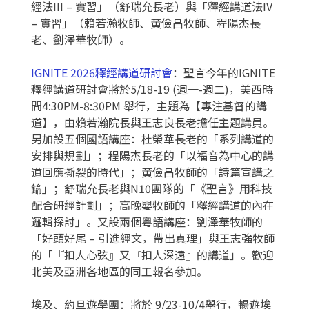
經法III – 實習」（舒瑞允長老）與「釋經講道法IV
– 實習」（賴若瀚牧師、黃儉昌牧師、程陽杰長
老、劉澤華牧師）。
IGNITE 2026釋經講道研討會
：聖言今年的IGNITE
釋經講道研討會將於5/18-19 (週一-週二)，美西時
間4:30PM-8:30PM 舉行，主題為【專注基督的講
道】，由賴若瀚院長與王志良長老擔任主題講員。
另加設五個國語講座：杜榮華長老的「系列講道的
安排與規劃」；程陽杰長老的「以福音為中心的講
道回應撕裂的時代」；黃儉昌牧師的「詩篇宣講之
鑰」；舒瑞允長老與N10團隊的「《聖言》用科技
配合研經計劃」；高晚嬰牧師的「釋經講道的內在
邏輯探討」。又設兩個粵語講座：劉澤華牧師的
「好頭好尾 – 引進經文，帶出真理」與王志強牧師
的「『扣人心弦』又『扣人深遠』的講道」。歡迎
北美及亞洲各地區的同工報名參加。
埃及、約旦遊學團：將於 9/23-10/4舉行，暢遊埃