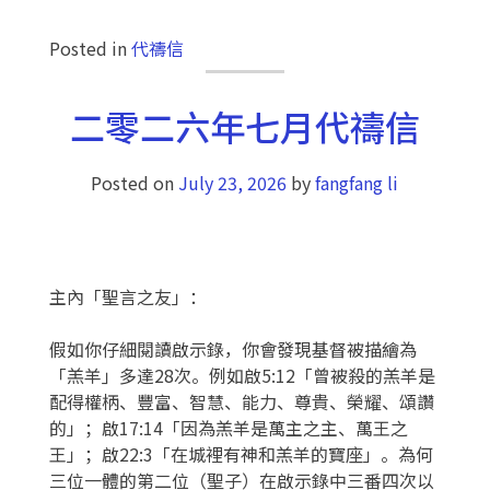
Posted in
代禱信
二零二六年七月代禱信
Posted on
July 23, 2026
by
fangfang li
主內「聖言之友」：
假如你仔細閱讀啟示錄，你會發現基督被描繪為
「羔羊」多達28次。例如啟5:12「曾被殺的羔羊是
配得權柄、豐富、智慧、能力、尊貴、榮耀、頌讚
的」；啟17:14「因為羔羊是萬主之主、萬王之
王」；啟22:3「在城裡有神和羔羊的寶座」。為何
三位一體的第二位（聖子）在啟示錄中三番四次以