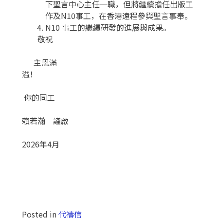
下
聖言中心主任一職，但將繼續擔任出版工
作及N10事工，
在香港
遠程
參與聖言事奉。
N10 事工的繼續研發的進展與成果。
敬祝
主恩滿
溢
！
你的同工
賴若瀚 謹啟
2026年4月
Posted in
代禱信