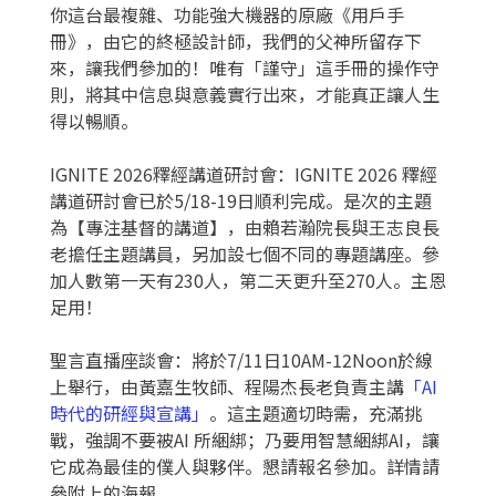
你這台最複雜、功能強大機器的原廠《用戶手
冊》，由它的終極設計師，我們的父神所留存下
來，讓我們參加的！唯有「謹守」這手冊的操作守
則，將其中信息與意義實行出來，才能真正讓人生
得以暢順。
IGNITE 2026釋經講道研討會：IGNITE 2026 釋經
講道研討會已於5/18-19日順利完成。是次的主題
為【專注基督的講道】，由賴若瀚院長與王志良長
老擔任主題講員，另加設七個不同的專題講座。參
加人數第一天有230人，第二天更升至270人。主恩
足用！
聖言直播座談會：將於7/11日10AM-12Noon於線
上舉行，由黃嘉生牧師、程陽杰長老負責主講
「
AI
時代的研經與宣講」
。這主題適切時需，充滿挑
戰，強調不要被AI 所綑綁；乃要用智慧綑綁AI，讓
它成為最佳的僕人與夥伴。懇請報名參加。詳情請
參附上的海報。