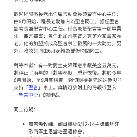
歡迎程陽杰長老出任聖言副會長兼聖言中心主任：
由6月開始，程長老將加入為聖言同工，擔任聖言
副會長兼聖言中心主任。程長老是聖言第一屆畢業
生，聖言董事；曾任北加州基督之家第六家當家長
老。他的加盟將成為聖言事工發展的一大動力。另
外，賴牧師將由6月起轉為部份時間同工。
對等奉獻：有一對愛主夫婦願意奉獻美金五萬元，
將停止了兩年的「對等奉獻」重新恢復。將於今年
6月開始，至9月底結束。懇切期待弟兄姊妹參與並
支持「
聖言
」事工。詳情可參附上的海報或登入
「
聖言中心
」的網站。
同工行蹤：
賴若瀚牧師、師母將於6/12-14主講聖地牙
歌西區主恩堂培靈退修會。