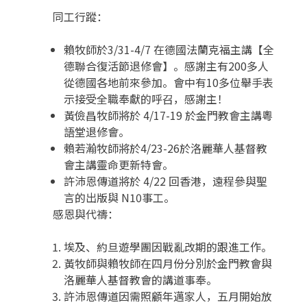
同工行蹤：
賴牧師於
3/31-4/7 在德國法蘭克福主講【全
德聯合復活節退修會】。感謝主有200多人
從德國各地前來參加。會中有10多位舉手表
示接受全職奉獻的呼召，感謝主！
黃儉昌牧師將於
4/17-19 於金門教會主講粵
語堂退修會。
賴若瀚牧師將於
4/23-26於洛麗華人基督教
會主講靈命更新特會。
許沛恩傳道將於
4/22 回香港，遠程參與聖
言的出版與 N10事工。
感恩與代禱：
埃及、約旦遊學團因戰亂改期的跟進工作。
黃牧師與賴牧師在四月份分別於金門教會與
洛麗華人基督教會的講道事奉。
許沛恩傳道因需照顧年邁家人，五月開始放