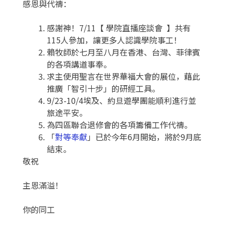
感恩與代禱：
感謝神！7/11【 學院直播座談會 】共有
115人參加，讓更多人認識學院事工！
賴牧師於七月至八月在香港、台灣、菲律賓
的各項講道事奉。
求主使用聖言在世界華福大會的展位，藉此
推廣「智引十步」的研經工具。
9/23-10/4埃及、約旦遊學團能順利進行並
旅途平安。
為四區聯合退修會的各項籌備工作代禱。
「
對等奉獻
」已於今年6月開始，將於9月底
結束。
敬祝
主恩滿溢！
你的同工