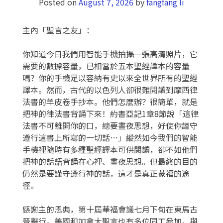
Posted on
August 7, 2026
by
fangfang li
主內「聖言之友」：
你知道今日我們用智能手機拍攝一張高清照片，它
需要的數據容量，已相當於五本聖經譯本的容量
嗎？你的手機足以容納有史以來全世界所有的聖經
譯本。然而，古代的以色列人卻很難閱讀到摩西律
法書的羊皮卷手抄本。他們怎麼辦？很簡單，就是
把神的律法書背誦下來！約書亞記1章8節說「這律
法書不可離開你的口，總要晝夜思想，好使你謹守
遵行這書上所寫的一切話…」縱然如今我們的智能
手機裡隨時有多種聖經譯本可供閱讀，卻不如他們
把神的話語背誦在心裡、晝夜思想。但最終的目的
仍然是要謹守遵行神的話，這才是真正蒙福的途
徑。
感謝主的恩典，第十屆華福會議七月下旬在東馬古
晉舉行。美國和加拿大聖言也有多位同工參加。與