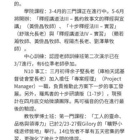
的。
學院課程：3-4月的三門課正在進行中。5-6月
將開辦：「釋經講道法III – 舊約敘事文的釋經與宣
講」（黃儉昌牧師）、「十步釋經法III – 實習」
（舒瑞允長老）與「釋經講道法IV – 實習」（賴若
瀚牧師、黃儉昌牧師、程陽杰長老、劉澤華牧
師）。
中心訓練：認證老師訓練班第二次演示已在
3/7進行，有6位準老師參加。
N10 事工：三月初得余子堅長老（庫柏天諾基
督徒會堂長老）加入擔任「專案經理」（Project
Manager）一職，負責推動此方案下一步的事工發
展。另外，羅馬書的十步研讀版〔1-7步〕，現預
計在四月底交給微讀團隊。馬可福音的仍在進行最
後的驗證。
教牧學博士班：第一門課程：「工人的靈命、
品格與領導力」已於2/23-27假Gilory 的「曠野小
棧退修營地」舉行。14位牧者不單有五天密集的學
習，更強化了彼此之間的情誼。