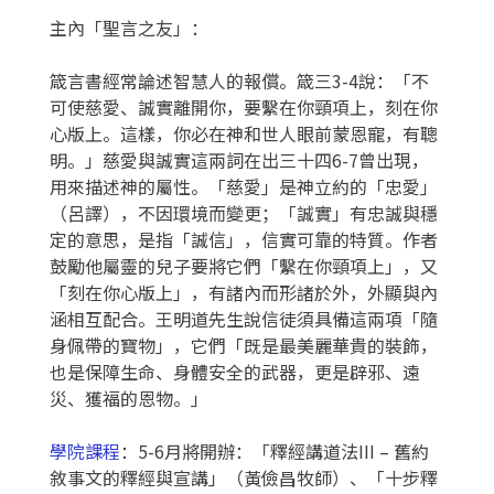
‍主內「聖言之友」：
箴言書經常論述智慧人的報償。箴三3-4說：「不
可使慈愛、誠實離開你，要繫在你頸項上，刻在你
心版上。這樣，你必在神和世人眼前蒙恩寵，有聰
明。」慈愛與誠實這兩詞在出三十四6-7曾出現，
用來描述神的屬性。「慈愛」是神立約的「忠愛」
（呂譯），不因環境而變更；「誠實」有忠誠與穩
定的意思，是指「誠信」，信實可靠的特質。作者
鼓勵他屬靈的兒子要將它們「繫在你頸項上」，又
「刻在你心版上」，有諸內而形諸於外，外顯與內
涵相互配合。王明道先生說信徒須具備這兩項「隨
身佩帶的寶物」，它們「既是最美麗華貴的裝飾，
也是保障生命、身體安全的武器，更是辟邪、遠
災、獲福的恩物。」
學院課程
：5-6月將開辦：「釋經講道法III – 舊約
敘事文的釋經與宣講」（黃儉昌牧師）、「十步釋