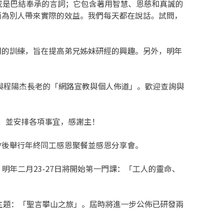
或是巴結奉承的言詞；它包含著用智慧、恩慈和真誠的
而為別人帶來實際的效益。我們每天都在說話。試問，
期的訓練，旨在提高弟兄姊妹研經的興趣。另外，明年
；與程陽杰長老的「網路宣教與個人佈道」。歡迎查詢與
預算、並安排各項事宜，感謝主！
；會後舉行年終同工感恩聚餐並感恩分享會。
明年二月23-27日將開始第一門課：「工人的靈命、
晚宴，主題：「聖言攀山之旅」。屆時將進一步公佈已研發兩