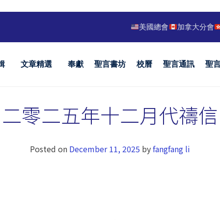
美國總會
加拿大分會
輯
文章精選
奉獻
聖言書坊
校曆
聖言通訊
聖
二零二五年十二月代禱信
Posted on
December 11, 2025
by
fangfang li