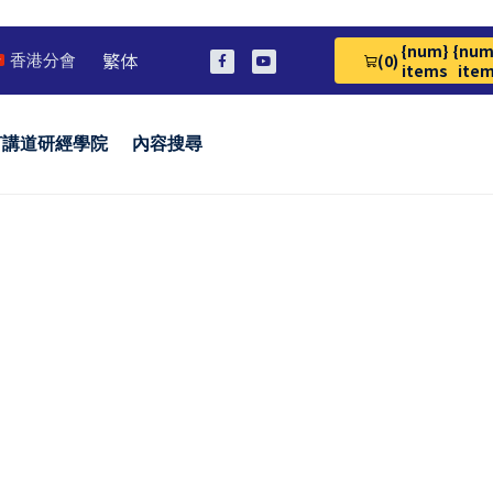
{num}
{num
繁体
(0)
香港分會
View Cart 0
items
ite
言講道研經學院
內容搜尋