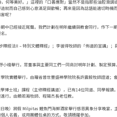
時，何等美好。」這裡的「口善應對」當然不是指那些油腔滑調
得造就而自己感到心意滿足與歡暢；再來是因為話語能適切時機
傷害呢？
一期中已經接近尾聲。我們計劃在明年繼續與教會同行，作下一
報名。
步釋經法II – 特別文體釋經」；李彼得牧師的「佈道的宣講」
roy 曠野小棧舉行。眾董事與主要同工們一同商討明年計劃、製定
PM在聖言學院實體舉行，由羅省普世豐盛神學院院長許震毅牧師證道
牧學博士班」課程（主修釋經講道），已有14位同道、同學報讀。
體進行。由賴若瀚牧師、程陽杰長老任教。
週日晚）將假 Milpitas 鯉魚門海鮮酒家舉行感恩異象分享
用個人名義，或用團體包桌的方式。敬請踴躍參加。