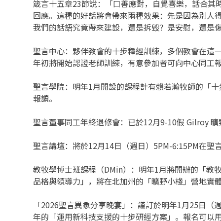
箴言十五章23節說：「口善應對，自覺喜樂，話合其
回應。這種的好話將會帶來兩種效果：先是因為別人
我們的話語究竟帶來建設，還是拆毀？是安慰，還是
聖言中心：夥伴教會的十步釋經訓練，多個教會在這
年初將開始認證老師訓練，有意參加者可向中心同工
聖言學院：明年1月開設的課程計有賴若瀚牧師的「十
報讀。
聖言董事同工年終退修會：已於12月9-10假 Gil
聖言講壇：將於12月14日（週日）5PM-6:15
教牧學博士班課程（DMin）：明年1月將開辦的「教
品格與領導力」，將在北加州的「曠野小棧」營地實
「2026聖言異象分享晚宴」：謹訂於明年1月25日（
年的「運用新科技支援的十步研經方案」。報名可以