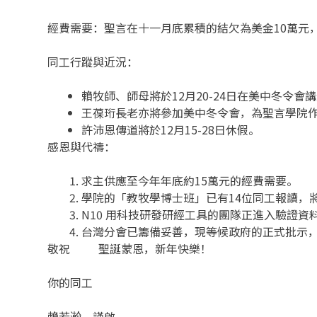
經費需要：聖言在十一月底累積的結欠為美金10萬元
同工行蹤與近況：
賴牧師、師母將於12月20-24日在美中冬令會講
王葆珩長老亦將參加美中冬令會，為聖言學院
許沛恩傳道將於12月15-28日休假。
感恩與代禱：
求主供應至今年年底約15萬元的經費需要。
學院的「教牧學博士班」已有14位同工報讀，
N10 用科技研發研經工具的團隊正進入驗證
台灣分會已籌備妥善，現等候政府的正式批示
敬祝 聖誕蒙恩，新年快樂！
你的同工
賴若瀚 謹啟