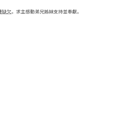
費缺欠
。求主感動弟兄姊妹支持並奉獻。