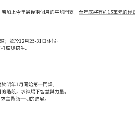
，若加上今年最後兩個月的平均開支，
至年底將有約
15萬元的經
道；並於12月25-31日休假。
作推廣與招生。
將於明年1月開始第一門課。
資料的階段，求神賜下智慧與力量。
，求主帶領一切的進展。