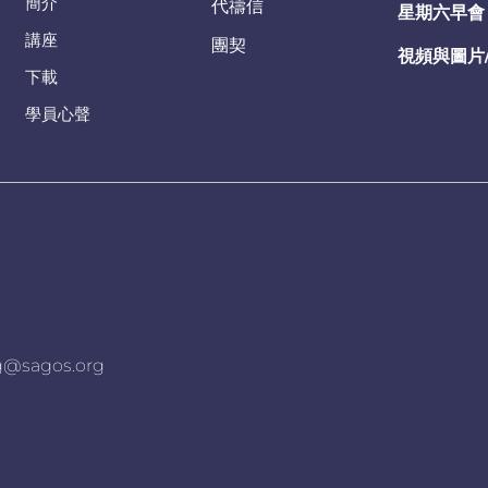
簡介
代禱信
星期六早會
講座
團契
視頻與圖片
下載
學員心聲
agos.org