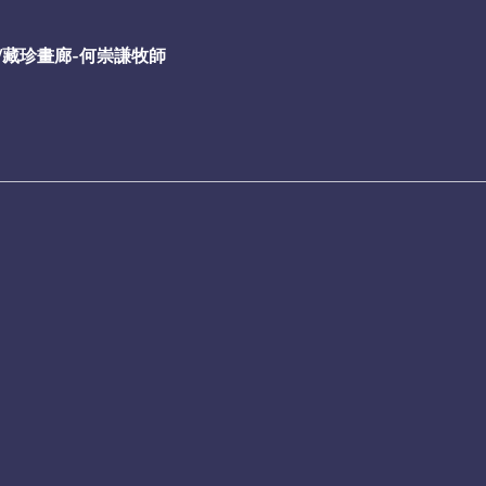
/藏珍畫廊-何崇謙牧師