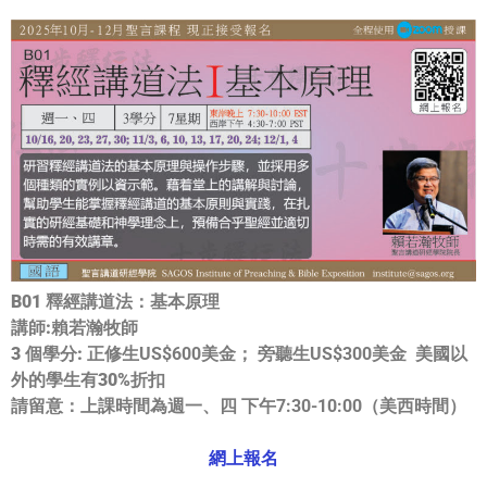
B01 釋經講道法：基本原理
講師:賴若瀚牧師
3 個學分:
正修生US$600美金； 旁聽生US$300美金
美國以
外的學生有30%折扣
請留意：
上課時間為週一、四 下午7:30-10:00
（美西時間）
網上報名