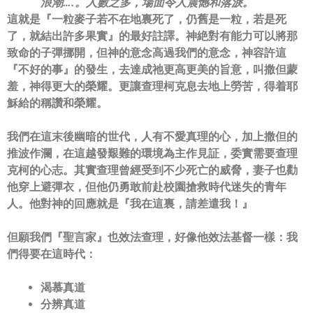
浪潮….。人數之多，
場面令人震憾和落淚。
這就是『
一粒麥子若不在地裏死了，仍舊是一粒，若是死
了，
就結出許多果實
』的最好註譯。
神絶對有能力可以將那
致命的子彈挪開，
但神的意念高過我們的意念，神容許這
『
不好的事
』的發生，
去達成祂更高更美的旨意，叫撒但蒙
羞，神得更大的榮耀。
更讓查理柯克息去地上勞苦，得着耶
穌給的稱讚和榮耀。
我們在這末後幽暗的世代，人有不愛真理的心，
加上撒但的
推波作瀾，在這越發艱難的環境為主作見証，
委實需要查理
克柯的心志。其實查理曾經受到不少死亡的威脅，
妻子也勸
他穿上避彈衣，
但他仍勇敢前赴校園搶救時代迷失的青年
人。他對神的回應就是『
我
在這裏，請差遣我！
』
但願我們『
聖言家
』也效法查理，好像他效法基督一樣：
我
們得要在這時代：
渴慕真道
分辨真道