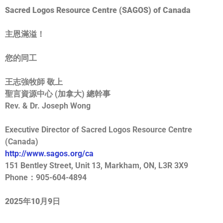
Sacred Logos Resource Centre (SAGOS) of Canada
主恩滿溢！
您的同工
王志強牧師
敬上
聖言資源中心 (加拿大) 總幹事
Rev. & Dr. Joseph Wong
Executive Director of Sacred Logos Resource Centre
(Canada)
http://www.sagos.org/ca
151 Bentley Street, Unit 13, Markham, ON, L3R 3X9
Phone：905-604-4894
2025年10月9日