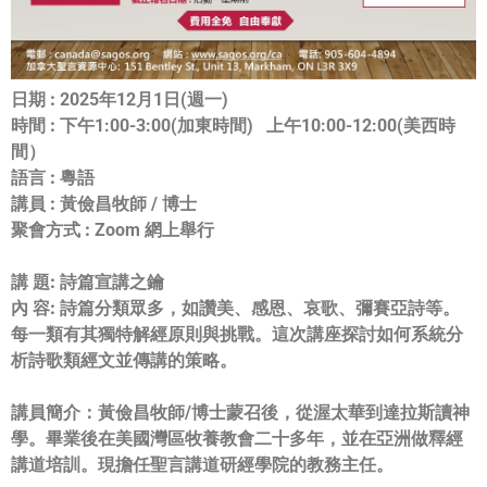
日期 :
2025年12月1日(週一)
時間 :
下午1:00-3:00(加東時間) 上午10:00-12:00(美西時
間）
語言 :
粵語
講員 :
黃儉昌牧師 / 博士
聚會方式 :
Zoom 網上舉行
講 題:
詩篇宣講之鑰
內 容:
詩篇分類眾多，如讚美、感恩、哀歌、彌賽亞詩等。
每一類有其獨特解經原則與挑戰。
這次講座探討如何系統分
析詩歌類經文並傳講的策略。
講員簡介：
黃儉昌牧師/博士蒙召後，從渥太華到達拉斯讀神
學。
畢業後在美國灣區牧養教會二十多年，並在亞洲做釋經
講道培訓。
現擔任聖言講道研經學院的教務主任。