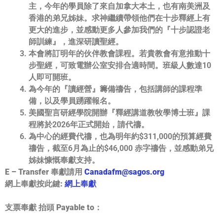
主，
今年的學員除了來自加拿大本土，也有南美洲及
香港的弟兄姊妹。
求神繼續帶領他們在十步釋經上有
更大的進步，
並感動更多人參加我們的『十步認證老
師訓練』，進深研讀聖經。
本會將訂明年的伙伴教會課程。若貴教會有意推動十
步聖經，
可致電辦公室安排合適時間。班級人數達10
人即可開班。
為今年的『讀經營』籌備禱告，包括講師的課程準
備，
以及學員踴躍報名。
美國聖言研經學院開辦『釋經講道教牧學博士班』
課
程將於2026年正式開始，請代禱。
為中心的經費代禱，也為明年約$311,000的預算經費
禱告，
截至6月為止的$46,000 赤字禱告，並感動弟兄
姊妹慷慨奉獻支持。
E – Transfer 奉獻請用
Canadafm@sagos.org
網上奉獻按此鍵:
網上奉獻
支票奉獻 抬頭 Payable to：