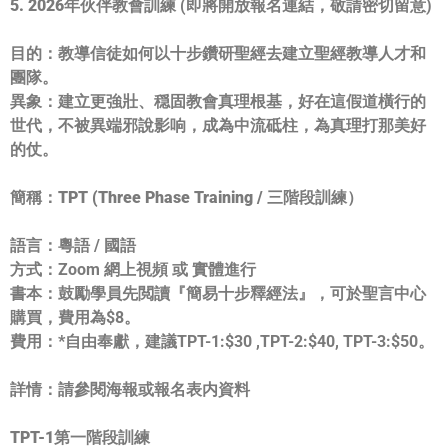
5. 2026年伙伴教會訓練
(即將開放報名連結，敬請密切留意)
目的
：教導信徒如何以十步鑽研聖經去建立聖經教導人才和
團隊。
異象
：建立更強壯、穏固教會真理根基，好在這假道橫行的
世代，
不被異端邪說影响，成為中流砥柱，為真理打那美好
的仗。
簡稱：TPT (Three Phase Training / 三階段訓練）
語言：
粵語 / 國語
方式：
Zoom 網上視頻 或 實體進行
書本：
鼓勵學員先閲讀『簡易十步釋經法』，可於聖言中心
購買，
費用為$8。
費用：*
自由奉獻，建議TPT-1:$30 ,TPT-2:$40, TPT-3:$50。
詳情：
請參閱海報或報名表内資料
TPT-1第一階段訓練