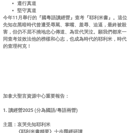
遵行真道
堅守真道
今年11月舉行的『
國粵語讀經營
』查考『
耶利米書
』。
這位
先知在黑暗時代曾遭受辱駡、掌嘴、羞辱、迫逼，最終被殺
害，
但仍不屈不撓地忠心傳道、為世代哭泣。
願我們都來一
同查考並效法他的榜樣和心志，也成為時代的耶利米，
時代
的查理柯克！
加拿大聖言資源中心重要報告：
1. 讀經營2025 (分為國語/粵語兩營)
主題：哀哭先知耶利米
《耶利米書精要》十步釋經研讀