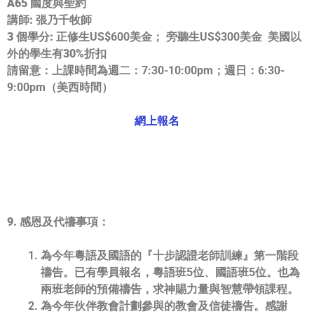
A65 國度與聖約
講師: 張乃千牧師
3 個學分:
正修生US$600美金； 旁聽生US$300美金
美國以
外的學生有30%折扣
請留意：
上課時間為週二：7:30-10:00pm；週日：6:
30-
9:00pm
（美西時間）
網上報名
9. 感恩及代禱事項：
為今年粵語及國語的『十步認證老師訓練』第一階段
禱告。
已有學員報名，粵語班5位、國語班5位。
也為
兩班老師的預備禱告，求神賜力量與智慧帶領課程。
為今年伙伴教會計劃參與的教會及信徒禱告。感謝