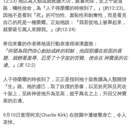
12:23) 祂以為人類成就救贖大功，親嘗死味，走上十架道
路，犧牲捨命，
為『
人子得榮耀的時候到了。
』(約12:23)。
因祂不是看到『
死
』的可怕性、羞恥性和剝奪性，而是看見
自己的死是一種榮耀。
正如祂說：『
我若從地上被舉起來，
就要吸引萬人來歸我。
』(
約12:24)
希伯來書的作者將祂這行動表達得淋漓盡致：
『仰望為我們信心創始成終的耶穌．他因那擺在前面的喜
樂、
就輕看羞辱、忍受了十字架的苦難、便坐在 神寶座的右
邊。』(來 12:2)
人子得榮耀的時侯到了，正正是指到祂十架救贖為人類開啓
『
生
』
路。祂的虛己，取了奴僕的形像，以至於死和且死在
十架上，
至終神使祂升為至高，超乎萬名之上，升回父神寶
座的右邊。
9月10日查理柯克(Charlie Kirk) 在校園中遭槍擊身亡，令人
哀悼。