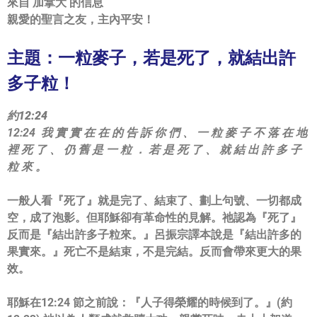
來自 加拿大 的信息
親愛的聖言之友，主內平安！
主題：一粒麥子，若是死了，就結出許
多子粒！
約12:24
12:24 我 實 實 在 在 的 告 訴 你 們 、 一 粒 麥 子 不 落 在 地
裡 死 了 、 仍 舊 是 一 粒 ． 若 是 死 了 、 就 結 出 許 多 子
粒 來 。
一般人看『
死了
』就是完了、結束了、劃上句號、一切都成
空，
成了泡影。但耶穌卻有革命性的見解。祂認為『
死了
』
反而是『
結出
許多子粒來。
』呂振宗譯本說是『
結出許多的
果實來。
』
死亡不是結束，不是完結。反而會帶來更大的果
效。
耶穌在12:24 節之前說：『
人子得榮耀的時候到了。
』(約