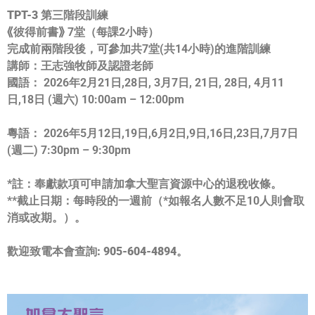
TPT-3 第三階段訓練
⟪彼得前書⟫ 7堂（每課2小時）
完成前兩階段後，可參加共7堂(共14小時)的進階訓練
講師：
王志強牧師及認證老師
國語：
2026年2月21日,28日, 3月7日, 21日, 28日, 4月11
日,18日 (週六) 10:00am – 12:00pm
粵語：
2026年5月12日,19日,6月2日,9日,16日,
23日,7月7日
(週二) 7:30pm – 9:30pm
*註
：奉獻款項可申請加拿大聖言資源中心的退稅收條。
**
截止日期：
每時段的一週前（*
如報名人數不足10人則會取
消或改期。）。
歡迎致電本會查詢: 905-604-4894。