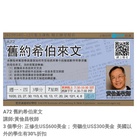
A72 舊約希伯來文
講師:黃儉昌牧師
3 個學分:
正修生US$600美金； 旁聽生US$300美金
美國以
外的學生有30%折扣