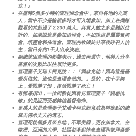
克！
』
在歷時5個多小時的查理悼念會中，來自各地約九萬
人，
當中不少是輪候多時才可入場參加。加上在傳媒
觀看的共超過了 2,200 萬人。其實人數之多是難以估
計的。如果說這是參加追悼會，
不如說這是屬靈奮興
會、培靈會和佈道會。
查理的牧師於分享後呼召人信
主，當日有約1千人出來決志。
副總統因查理的影響表示，過去兩週中，
他與人分享
基督的次數比以往累計更多。
查理妻子艾瑞卡柯克說：：「我赦免他！因為這是基
督所做的。
這也是查理會做的。」是的，在十字架
上，愛戰勝了恨，
復活戰勝了死亡！
有報導指出，一位回教徒因看見查理妻子『
饒恕仇
敵
』
的見証而受感轉信基督信仰。
更感人的是查理妻子艾瑞卡柯克願意成為轉捩點的總
裁去傳承丈夫的
遺志。
查理死後個多月來各地，不單美國，更在加拿大、在
歐洲、
亞洲的大學、社區都牽起悼念查理和敬拜基督