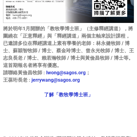
將於
明年1月開辦的「教牧學博士班
」（主修釋經講道），將
圍繞在
「正意釋經」
與
「釋經講道」
兩個主軸來設計課程，
已邀請多位在釋經講道上素有學養的老師：
林永健牧師 / 博
士、蘇穎智牧師 / 博士、蔡金玲博士、曾永光牧師 / 博士、王
志良長老 / 博士、賴若瀚牧師 / 博士與黃儉昌牧師 / 博士
等。
這首期報名者將享有優惠。
請聯絡黃儉昌牧師 :
lwong@sagos.org
；
王葆珩長老 :
jerrywang@sagos.org
了解「教牧學博士班」