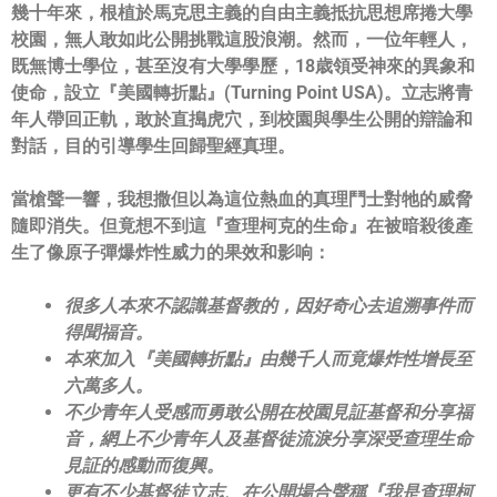
幾十年來，根植於馬克思主義的自由主義抵抗思想席捲大學
校園，
無人敢如此公開挑戰這股浪潮。然而，一位年輕人，
既無博士學位，
甚至沒有大學學歷，18歳領受神來的異象和
使命，設立『
美國轉折點』(Turning Point USA)。立志將青
年人帶回正軌，敢於直搗虎穴，
到校園與學生公開的辯論和
對話，目的引導學生回歸聖經真理。
當槍聲一響，
我想撒但以為這位熱血的真理鬥士對牠的威脅
隨即消失。
但竟想不到這『
查理柯克的生命
』
在被暗殺後產
生了像原子彈爆炸性威力的果效和影响：
很多人本來不認識基督教的，因好奇心去追溯事件而
得聞福音。
本來加入『
美國轉折點
』由幾千人而竟爆炸性增長至
六萬多人。
不少青年人受感而勇敢公開在校園見証基督和分享福
音，
網上不少青年人及基督徒流淚分享深受查理生命
見証的感動而復興。
更有不少基督徒立志、在公開場合聲稱『
我是查理柯