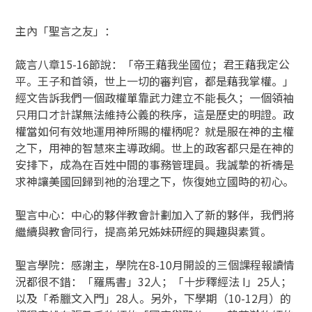
主內「聖言之友」：
箴言八章15-16節說：「帝王藉我坐國位；君王藉我定公
平。王子和首領，世上一切的審判官，都是藉我掌權。」
經文告訴我們一個政權單靠武力建立不能長久；一個領袖
只用口才計謀無法維持公義的秩序，這是歷史的明證。政
權當如何有效地運用神所賜的權柄呢？就是服在神的主權
之下，用神的智慧來主導政綱。世上的政客都只是在神的
安排下，成為在百姓中間的事務管理員。我誠摯的祈禱是
求神讓美國回歸到祂的治理之下，恢復她立國時的初心。
聖言中心：中心的夥伴教會計劃加入了新的夥伴，我們將
繼續與教會同行，提高弟兄姊妹研經的興趣與素質。
聖言學院：感謝主，學院在8-10月開設的三個課程報讀情
況都很不錯：「羅馬書」32人；「十步釋經法 I」25人；
以及「希臘文入門」28人。另外，下學期（10-12月）的