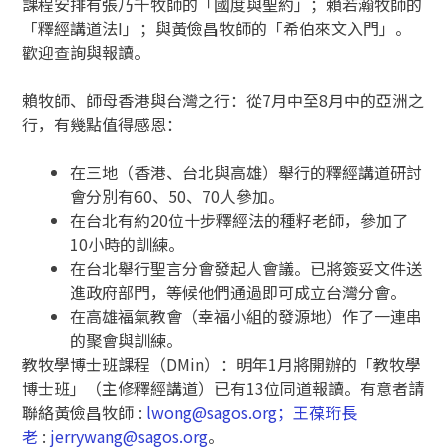
課程安排有張乃千牧師的「國度與聖約」；賴若瀚牧師的
「釋經講道法I」；與黃儉昌牧師的「希伯來文入門」。
歡迎查詢與報讀。
賴牧師、師母香港與台灣之行：從7月中至8月中的亞洲之
行，有幾點值得感恩：
在三地（香港、台北與高雄）舉行的釋經講道研討
會分別有60、50、70人參加。
在台北有約20位十步釋經法的種籽老師，參加了
10小時的訓練。
在台北舉行聖言分會發起人會議。已將簽妥文件送
進政府部門，等候他們通過即可成立台灣分會。
在高雄福氣教會（幸福小組的發源地）作了一連串
的聚會與訓練。
教牧學博士班課程（DMin）：明年1月將開辦的「教牧學
博士班」（主修釋經講道）已有13位同道報讀。有意者請
聯絡黃儉昌牧師 :
lwong@sagos.org；王葆珩長
老
:
jerrywang@sagos.org
。