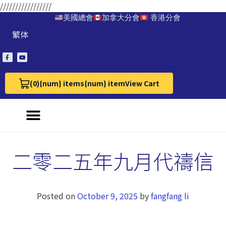
/////////////////
美國總會
加拿大分會
香港分會
繁体
(0)
{num} items
{num} item
View Cart
View Cart 0
二零二五年九月代禱信
Posted on
October 9, 2025
by
fangfang li