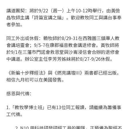
講道團契：將於9/22（週一）上午10-12時舉行，由黃儉
昌牧師主講「詩篇宣講之鑰」。歡迎教牧同工與講台事奉
者參加。
同工外出或休假：賴牧師於8/29-31在西雅圖三鎮華人教
會講培靈會；9/5-7在康郡福音教會講退修會。黃牧師將
於9/1在三藩市門諾會救恩堂與沙崙浸信會合辦的退修會
中講道。辦公室主任李芳芳姊妹將於8/27-9/26休假。
《新編十步釋經法》與《燃亮講壇III》兩書都已經出版。
相信九月初可以在美國發售。
感恩與代禱：
1.「教牧學博士班」已有13位同工報讀，請繼續為籌備事
工代禱。
N10 用科技研發研經工具的團隊，正預備為聖經不