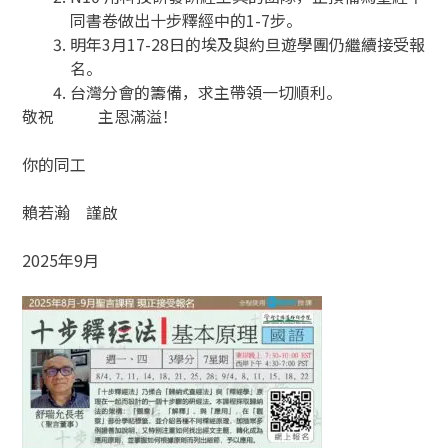
同書卷做出十步釋經中的1-7步。
明年3月17-28日的埃及與約旦遊學團仍繼續接受報
名。
台灣分會的籌備，求主帶領一切順利。
敬祝 主恩滿溢！
你的同工
賴若瀚 謹啟
2025年9月