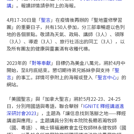
講
」。報讀詳情請參附上的海報。
4月17-30日是「
聖言
」在疫情後再辦的「聖地靈修學習
團」的重要日子，共有150人參加，分三部車暢遊以色列
地的各個景點。敬請為天氣、政局、講師（3人）、領隊
（3人）、導遊（3人）、旅行社派出的同工（3人），以
及所有團友的健康與靈裏滿有收穫代禱。
2023年的「
對等奉獻
」目標仍為美金八萬元，將於4月中
開始，至8月底結束。懇切期待弟兄姊妹參與支持「
聖
言
」的事工。詳情可參附上的海報或登入「
聖言中心
」的
網站。
「美國聖言」與「加拿大聖言」將於5月22-23、24-25
日，分別用國語與粵語，聯合舉辦「
IGNITE 釋經講道進
深研討會2023
」，主題為「讓信息找到落腳之地——釋經
講道與應用」。主題講員分別有本院院長賴若瀚牧師
（國、粵語）、曉士頓福遍教會主任牧師林永健牧師（國