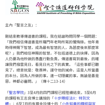
主內「聖言之友」：
剛結束教導傳道書的課程。我在結論時問同學一個問題：
「我們相信傳道書是所羅門年老時所寫的懺悔錄。他年青
時得神賜下智慧，成為最有智慧的人，為甚麼後來那麼笨
呢？」我們相信神賜的智慧，不包括道德上的抉擇，因為
人仍要為他所做的愚蠢行動負責。傳道書寫到最後，的確
讓我們撥雲見日，看見日光之下的真實。「這些事都已聽
見了，總意就是：敬畏神，謹守他的誡命，這是人所當盡
的本分。因為人所做的事，連一切隱藏的事，無論是善是
惡，神都必審問。」（傳十二13-14）
「
聖言學院
」3至4月的四門課程已經陸續結束。5至6月
的課程有王志良博士講授的「
十步釋經法
II：特別文
體
」；6至7月的有蔡金玲博士的「
小先知書的釋經與宣