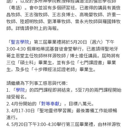
語），以及於多所神學院教授釋經講道法的倫思學牧師
（粵語）。會中並設有多個研習班，已邀得的講員有黃儉
昌牧師、王志強牧師、王志良博士、高晚嬰牧師、許重一
牧師、陸超明牧師、劉澤華牧師、曾永光牧師與羅國鋒牧
師。詳情請參附上的海報。
「
聖言學院
」第三屆畢業禮將於5月20日（週六）下午
3:00-4:30 假庫柏蒂諾基督徒會堂舉行，已邀請得聖地牙
哥主恩堂主任牧師林祥源牧師 / 博士擔任講員。屆時將有
三位「碩士科」畢業生，並有多位「七門課證書」畢業
生，及多位「十步釋經法認證老師」畢業生。
請繼續為下列事工感恩與代禱：
1. 「
學院
」的四門課程即將結束，5至7月的兩門課程開始
接受報名。
2. 4月份開始的「
對等奉獻
」，目標八萬元。
3. 4月17-30日「聖地靈修學習團」最後籌備工作能順暢
進行。
4. 5月20日下午3:00-4:30舉行第三屆畢業禮，由林祥源牧