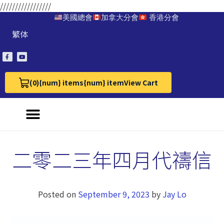
/////////////////
美國總會
加拿大分會
香港分會
繁体
(0)
{num} items
{num} item
View Cart
View Cart 0
二零二三年四月代禱信
Posted on
September 9, 2023
by
Jay Lo