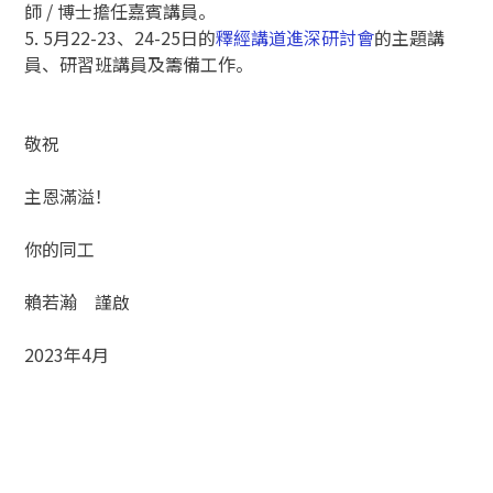
師 / 博士擔任嘉賓講員。
5. 5月22-23、24-25日的
釋經講道進深研討會
的主題講
員、研習班講員及籌備工作。
敬祝
主恩滿溢！
你的同工
賴若瀚 謹啟
2023年4月