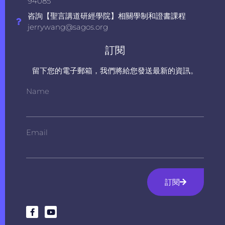
94085
咨詢【聖言講道研經學院】相關學制和證書課程
jerrywang@sagos.org
訂閱
留下您的電子郵箱，我們將給您發送最新的資訊。
Name
Email
訂閱