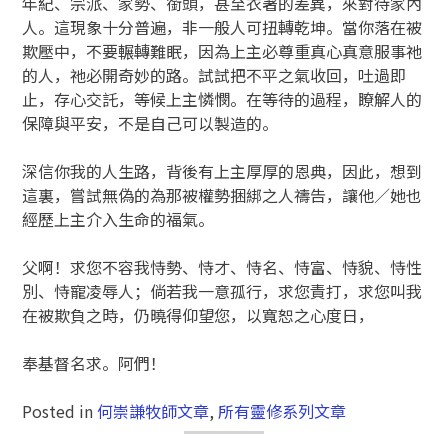
年紀、宗派、家勢、銜頭，甚至衣著的差異，來對待家內
人。這現象十分普遍，非一般人可扭轉乾坤。當你落在被
欺壓中，不要輾轉難眠，因為上主必尊重真心真意服事祂
的人，祂必開奇妙的路。試試把不平之氣收回，吐過即
止，存心交託，等候上主憐憫。在等待的過程，瞭解人的
保障與平安，不是自己可以製造的。
深信你我的人生路，背後有上主厚厚的恩典，因此，想到
這裏，嘗試無偽的為那被權勢捆綁之人禱告，讓他／她也
經歷上主介入生命的福氣。
父啊！求您不容我恃勢、恃才、恃名、恃富、恃貌、恃性
別、恃寵凌辱人；倘若我一意孤行，求您責打，求您叫我
在被欺負之時，仍曉得仰望您，以寬恕之心度日，
奉基督名求。阿們！
Posted in
何崇謙牧師文章
,
所有靈修系列文章