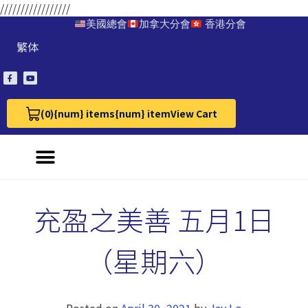
/////////////////
美國總會
加拿大分會
香港分會
繁体
(0)
{num} items
{num} item
View Cart
View Cart 0
充盈之美善 五月1日
（星期六）
Posted on
April 30, 2021
by
Jay Lo