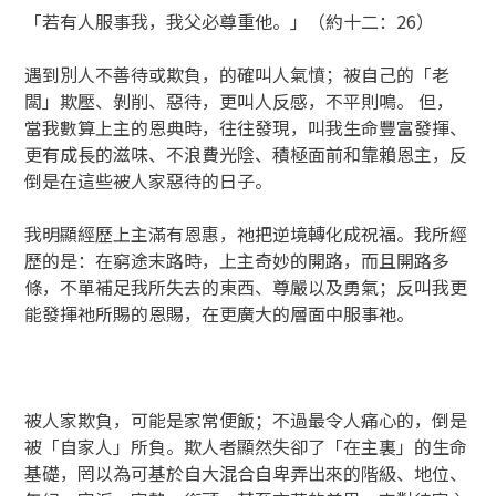
「若有人服事我，我父必尊重他。」（約十二：26）
遇到別人不善待或欺負，的確叫人氣憤；被自己的「老
闆」欺壓、剝削、惡待，更叫人反感，不平則鳴。 但，
當我數算上主的恩典時，往往發現，叫我生命豐富發揮、
更有成長的滋味、不浪費光陰、積極面前和靠賴恩主，反
倒是在這些被人家惡待的日子。
我明顯經歷上主滿有恩惠，祂把逆境轉化成祝福。我所經
歷的是：在窮途末路時，上主奇妙的開路，而且開路多
條，不單補足我所失去的東西、尊嚴以及勇氣；反叫我更
能發揮祂所賜的恩賜，在更廣大的層面中服事祂。
被人家欺負，可能是家常便飯；不過最令人痛心的，倒是
被「自家人」所負。欺人者顯然失卻了「在主裏」的生命
基礎，罔以為可基於自大混合自卑弄出來的階級、地位、