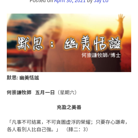
默思
:
幽美恬謐
何崇謙牧師
五月一
日
（星期六）
充盈之美善
「凡事不可結黨，不可貪圖虛浮的榮耀；只要存心謙卑，
各人看別人比自己強。」 （腓二：3）