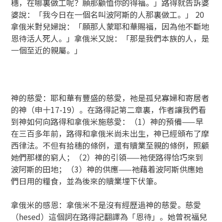
穗，在哪裏做工呢？願那顧恤你的得福。」路得就告訴婆
婆說：「我今日在一個名叫波阿斯的人那裏做工。」 20
拿俄米對兒婦說：「願那人蒙耶和華賜福，因為他不斷地
恩待活人死人。」拿俄米又說：「那是我們本族的人，是
一個至近的親屬。」
神的慈愛：耶和華有豐盛的慈愛，祂是孤兒寡婦和寄居者
的神（申十17-19）。在路得記第二章裏，作者讓我們看
到神如何向路得和拿俄米施慈愛：（1）神的預備——早
在三百多年前，路得和拿俄米尚未出生，神已經頒布了摩
西律法。不但有拾穗的條例，還有贖業至親的條例，照顧
她們那樣的窮人；（2）神的引領——祂使路得恰巧來到
波阿斯的田地；（3）神的供應——祂藉着波阿斯供應她
們日用的糧食，並為後來的贖業埋下伏筆。
拿俄米的感恩：拿俄米不是沒有經歷過神的慈愛。慈愛
（hesed）這個詞在路得記翻譯為「恩待」。她曾祝福兒