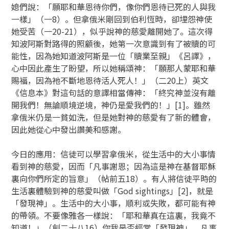
媳們說：「願耶和華恩待你們，像你們恩待已死的人與我
一樣」（一8）。但拿俄米剛回到伯利恆時，卻埋怨神使
她受苦（一20-21），似乎說神的慈愛離開她了。這次得
知波阿斯對路得的照顧後，她第一次意識到有了被贖的可
能性，因為她知道波阿斯是一位「贖業至親」《呂譯》，
心中因此產生了盼望，所以她稱頌神：「願那人蒙耶和華
賜福，因為祂不斷地恩待活人死人！」（二20上）英文
《信息本》對這句話的意譯相當傳神：「終究神並沒有離
開我們！無論順境逆境，神仍是愛我們的！」[1]。雖然
拿俄米仍是一貧如洗，但是她對神的慈愛有了新的體會，
因此她從心中發出讚美和感謝。
今日的應用：信徒可以學習拿俄米，從生活中的大小事情
看到神的慈愛，因而「凡事謝恩；因為這是神在基督耶穌
裏向你們所定的旨意」（帖前五18）。有人將信徒平時的
生活裏體驗到神的慈愛叫做「God sightings」[2]，就是
「發現神」。生活中的大小事，順利或失敗，都可能有神
的帶領。不要像雅各一樣說：「耶和華真在這裏，我竟不
知道！」（創二十八16）你我是否經常「發現神」，凡事