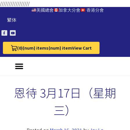
/////////////////
美國總會
加拿大分會
香港分會
繁体
(0)
{num} items
{num} item
View Cart
View Cart 0
恩待 3月17日（星期
三）
Posted on
March 16, 2021
by
Jay Lo