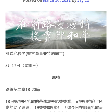
舒瑞允長老(聖言董事兼特約同工)
3月17日（星期三）
恩待
路得記二章18-20節
18 他就把所拾取的帶進城去給婆婆看，又把她吃飽了所
剩的給了婆婆。 19婆婆問她說：「你今日在哪裏拾取麥