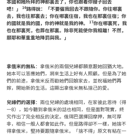
本國和她所拜的神那裏去了，你也跟着你嫂子回去
16
吧！」
路得說：「不要催我回去不跟隨你。你往哪裏
去，我也往那裏去；你在哪裏住宿，我也在那裏住宿；你
17
的國就是我的國，你的神就是我的神。
你在哪裏死，我
也在那裏死，也葬在那裏。除非死能使你我相離！不然，
願耶和華重重地降罰與我。」
拿俄米的無私
：拿俄米的兩個兒婦都願意跟她回猶大地。
她本可以答應她們，將來生活上好有人照顧。但是為了她
們的前途，拿俄米反而勸她們回娘家去，並祝福她們再
嫁，開始新的生活。這顯出拿俄米無私捨己的愛。
兒婦們的選擇
：兩位兒婦的處境相同，在家彼此恩待（得
一8），如今聽到拿俄米的話也相同，但是面對現實，終
究作出了完全相反的決定。俄珥巴選擇回摩押，無可厚
非，相信一般人都會如此作。但是路得卻不一樣，她捨不
得拿俄米，堅持要跟隨拿俄米。「捨不得」原文有粘在一