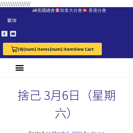
/////////////////
美國總會
加拿大分會
香港分會
繁体
(0)
{num} items
{num} item
View Cart
View Cart 0
捨己 3月6日（星期
六）
Posted on
March 5, 2021
by
Jay Lo