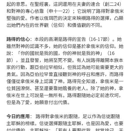
起的意思。在聖經裏，這詞還用在夫妻的連合（創二24）
和對神的專心依靠（申十一22）；它說明了路得對拿俄米
堅強的愛。作者以俄珥巴的決定來映襯路得的選擇，凸顯
出她們內在的世界觀（信仰）和價值觀的不同。
路得的信心
：本段的高潮是路得的宣告（16-17節）。她
雖然對神的認識不多，她的信仰是基於拿俄米的信仰。她
說：「你的國就是我的國，你的神就是我的神」（16
節），並且發誓，她將至死不變。有人說路得離開本族本
家的行動，跟亞伯拉罕相似，但我認為她可能需要更大的
勇氣。因為亞伯拉罕曾直接聽到神的呼召和應許，而路得
僅僅從拿俄米身上認識了神。路得完全知道，拿俄米是一
位貧困潦倒、甚至還要靠她贍養的老人。除了她的神，拿
俄米在世上可說是一無所有。路得跟隨她必定前途坎坷，
但是為了愛，她願意付出代價。
今日的應用
： 路得對拿俄米的跟隨，足以作為信徒跟隨
主耶穌的榜樣。信徒選擇跟隨主耶穌，也是因為愛，也要
付代價的。主耶穌說：「若有人要跟從我，就當捨己，天