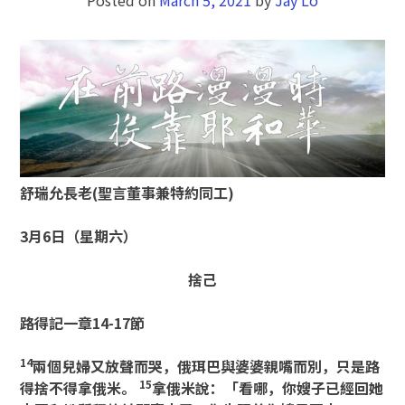
舒瑞允長老
(
聖言董事兼特約同工
)
3月6日（星期六）
捨己
路得記一章
14-17節
14
兩個兒婦又放聲而哭，俄珥巴與婆婆親嘴而別，只是路
15
得捨不得拿俄米。
拿俄米說：「看哪，你嫂子已經回她