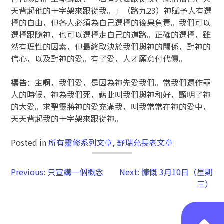
天背起他的十字架來跟從我。」（路九23）神賦予人有選
擇的自由，但各人必須為自己選擇的後果負責。我們可以
選擇跟隨神，也可以選擇走自己的道路。正確的選擇，雖
然有理性的因素，但最終取決於我們與神的關係，對神的
信心，以及對神的愛。有了愛，人才願意付代價。
禱告
：主啊，我們愛，是因為祢先愛我們。當我們還作罪
人的時候，祢為我們死，藉此叫我們與神和好，顯明了祢
的大愛。求聖靈將神的愛充滿我，叫我常常在祢的愛中，
天天背起我的十字架來跟從祢。
Posted in
所有靈修系列文章
,
舒瑞允長老文章
Previous:
只宣講一個概念
Next:
慷慨 3月10日（星期
三）