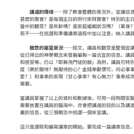
講道的情境
──除了教會整體的景況外，宣講信息
甚麼的聚會？是每個主日的例行崇拜聚會？特別的主
當中的聽眾？是年齡嗎？是家庭婚姻狀況嗎？（單身
若不一一在挑選和準備講章過程中加以注意，納入講
聽眾的屬靈景況
──經文、講員和聽眾是整個宣
從已得出的神學概念來發展編製一篇合宜的信息。講
和感受等。仍以「耶穌洗門徒的腳」為例，講員可特
度（樂於服侍？無服侍的心？金錢奉獻便可，何必事
愛？）和事奉的表現（甘心事奉？有心無力？事奉成
需要。
當講員掌握了以上的資料和數據後，可用一段時間安
需要放置在講員的腦海中，亦會把講道的目的以及講
裏的信息，從三個概念中挑選一個來宣講。
這只是選取和編寫講章的開始。要完成一篇講章信息