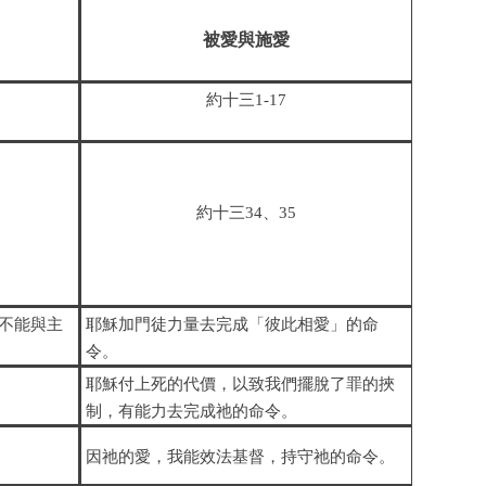
被愛與施愛
約十三
1-17
約十三
34、35
不能與主
耶穌加門徒力量去完成「彼此相愛」的命
令。
耶穌付上死的代價，以致我們擺脫了罪的挾
制，有能力去完成祂的命令。
因
祂
的愛，我能效法基督，持守
祂
的命令。