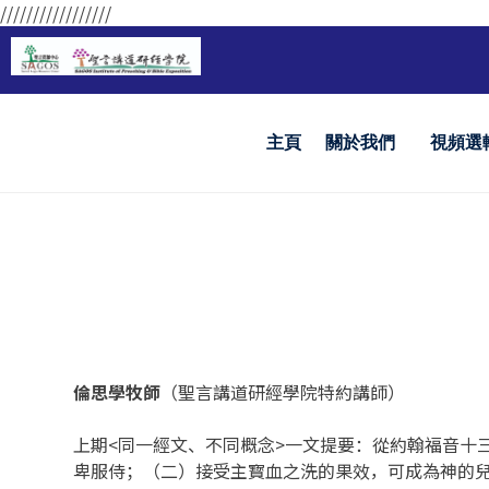
/////////////////
主頁
關於我們
視頻選
倫思學牧師
（聖言講道研經學院特約講師）
上期<同一經文、不同概念>一文提要：從約翰福音十
卑服侍；（二）接受主寳血之洗的果效，可成為神的