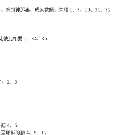
歸到神那裏、成就救贖、榮耀 1、3、19、31、32
此相愛 1、34、35
 1、3
4
 4、5
耶穌的腳 4、5、12