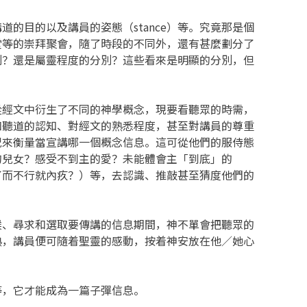
的目的以及講員的姿態（stance）等。究竟那是個
堂等的崇拜聚會，隨了時段的不同外，還有甚麼劃分了
別？還是屬靈程度的分別？這些看來是明顯的分別，但
從經文中衍生了不同的神學概念，現要看聽眾的時需，
和聽道的認知、對經文的熟悉程度，甚至對講員的尊重
況來衡量當宣講哪一個概念信息。這可從他們的服侍態
的兒女？感受不到主的愛？未能體會主「到底」的
了而不行就內疚？）等，去認識、推敲甚至猜度他們的
候、尋求和選取要傳講的信息期間，神不單會把聽眾的
熟，講員便可隨着聖靈的感動，按着神安放在他／她心
等，它才能成為一篇子彈信息。