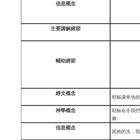
信息概念
主要講解經節
輔助經節
經文概念
耶穌謙卑地
神學概念
耶穌命令我
腳。
信息概念
因
祂
的洗，