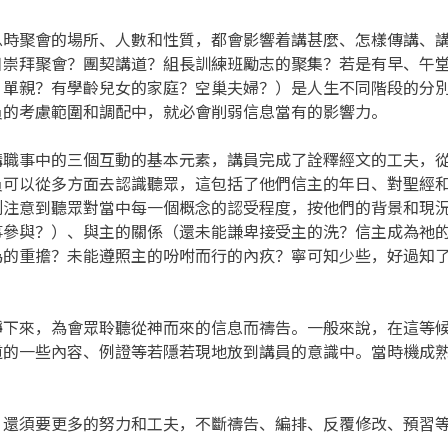
時聚會的場所、人數和性質，都會影響着講甚麼、怎樣傳講、講道
日崇拜聚會？團契講道？組長訓練班勵志的聚集？若是有早、午
？單親？有學齡兒女的家庭？空巢夫婦？）是人生不同階段的分
員的考慮範圍和調配中，就必會削弱信息當有的影響力。
講職事中的三個互動的基本元素，講員完成了詮釋經文的工夫，
員可以從多方面去認識聽眾，這包括了他們信主的年日、對聖經
別注意到聽眾對當中每一個概念的認受程度，按他們的背景和現
事參與？）、與主的關係（還未能謙卑接受主的洗？信主成為祂
為的重擔？未能遵照主的吩咐而行的內疚？寧可知少些，好過知
靜下來，為會眾聆聽從神而來的信息而禱告。一般來說，在這等
道的一些內容、例證等若隱若現地放到講員的意識中。當時機成
，還須要更多的努力和工夫，不斷禱告、編排、反覆修改、預習