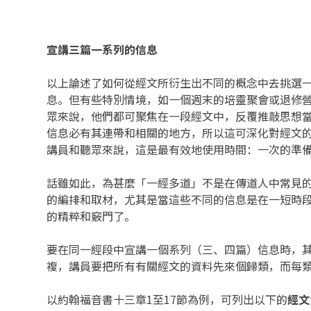
宣講三篇一系列的信息
以上論述了如何從經文所衍生出不同的概念中去挑選
息。但有些特別情境，如一個週末的培靈聚會或退修營
眾來說，他們都可聚焦在一段經文中，反覆推敲思想當
信息必有其連帶和相關的地方，所以這可深化對經文的
講員和聽眾來說，這是最有效地使用時間：一次的準
話雖如此，為甚麼「一經多道」不是在傳道人中常見
的編排和取材，尤其是當這些不同的信息是在一短時
的精粹和竅門了。
要在同一經段中宣講一個系列（三、四篇）信息時，
複，講員要把所有有關經文的資料先來個歸類，而每
以約翰福音書十三章1至17節為例，可列出以下的
經文