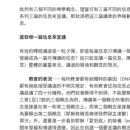
既然有三個不同的神學概念，理當可有三篇不同的信
系列三篇的信息來宣講，那就須把這三篇講章的界線
息。
選取哪一篇信息來宣講
有效的釋經講道是一粒子彈，即是每篇信息只傳講一個
發展成為一篇可傳講的信息？如只能宣講一篇信息，
眾）整體的屬靈景況、講道的情境和聽眾的現況。
教會的景況
──每所教會都有她獨特的基因（DN
都有她能接受講道的不明文規定：有些教會認為信息
講員講了四十分鐘時，他們就會顯得不耐煩，不能聚
三章1至17節的三個概念為例，傳講第一個概念所需
念是建基在第一和第二個概念上，而第二個概念是建
為要顯出第二個概念（耶穌救贖恩典使我們與主連繫）
罪污」外，還要進一步看到耶穌「愛到底」的裝備（en
間來發展和傳遞得透徹，因此在挑選一個要宣講的概