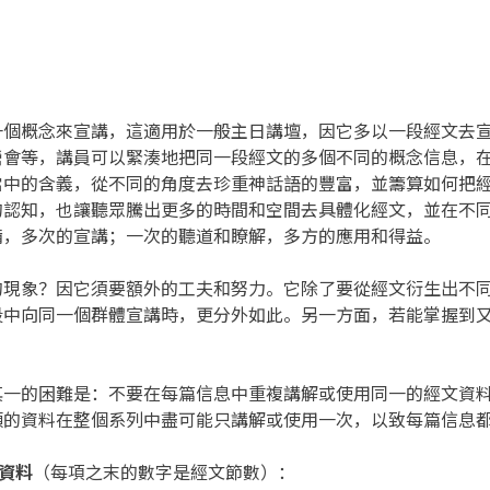
一個概念來宣講，這適用於一般主日講壇，因它多以一段經文去
會等，講員可以緊湊地把同一段經文的多個不同的概念信息，在
中的含義，從不同的角度去珍重神話語的豐富，並籌算如何把經
認知，也讓聽眾騰出更多的時間和空間去具體化經文，並在不同
備，多次的宣講；一次的聽道和瞭解，多方的應用和得益。
的現象？因它須要額外的工夫和努力。它除了要從經文衍生出不
段中向同一個群體宣講時，更分外如此。另一方面，若能掌握到
其一的困難是：不要在每篇信息中重複講解或使用同一的經文資
類的資料在整個系列中盡可能只講解或使用一次，以致每篇信息
資料
（每項之末的數字是經文節數）：