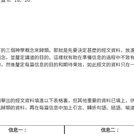
下的三個神學概念來歸類。那就是先要決定甚麼的經文資料，放
概念，並釐定講道的目的。這樣就有助在準備信息的過程中不致
的，然後釐定每篇信息的目的和期待果效，如此經文的資料只在
列舉出的經文資料填進以下表格裏，但其他重要的資料已填上，
已歸類的資料，再在每篇信息中加上引言、轉折句語、結語、喻
信息一：
信息二：