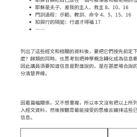
耶穌是夫子、差我的主人、救主 8、10、16
門訓過程：示範、教訓、命令 4、5、15、16
知與行的隔閡：行道才得福 17
……
列出了這些經文和相關的資料後，要把它們按先前定
麼？歸類的同時，也思考到把神學概念轉化成為信息
因此講員須要知道信息是對誰說的，是在甚麼場合說
分清楚界線。
因着篇幅關係，又不想重複，所以本文沒有把以上所
入經文資料，然後按聽眾最能接受的思維去鋪排這些
信息。