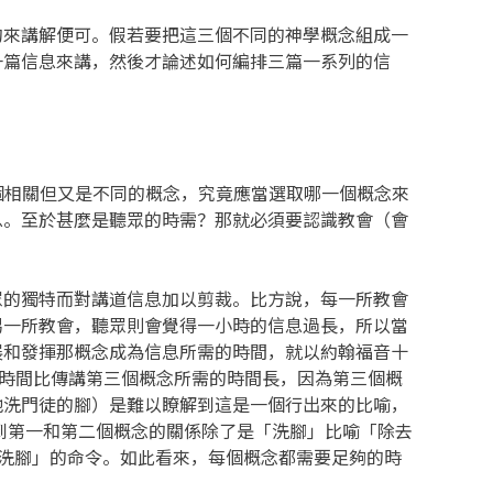
的來講解便可。假若要把這三個不同的神學概念組成一
一篇信息來講，然後才論述如何編排三篇一系列的信
個相關但又是不同的概念，究竟應當選取哪一個概念來
息。至於甚麼是聽眾的時需？那就必須要認識教會（會
眾的獨特而對講道信息加以剪裁。比方說，每一所教會
另一所教會，聽眾則會覺得一小時的信息過長，所以當
展和發揮那概念成為信息所需的時間，就以約翰福音十
的時間比傳講第三個概念所需的時間長，因為第三個概
地洗門徒的腳）是難以瞭解到這是一個行出來的比喻，
到第一和第二個概念的關係除了是「洗腳」比喻「除去
彼此洗腳」的命令。如此看來，每個概念都需要足夠的時