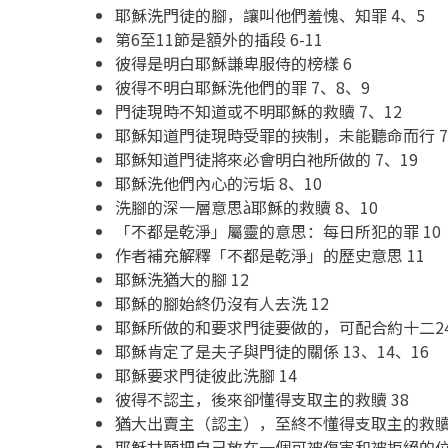
耶穌洗門徒的腳，讓叫他們羞愧、知罪 4、5
第6至11節是額外的插段 6-11
彼得是明白耶穌謙卑服侍的榜樣 6
彼得不明白耶穌洗他們的罪 7、8、9
門徒現時不知道或不明耶穌的救贖 7、12
耶穌知道門徒現時受罪的挾制，未能聽命而行 7
耶穌知道門徒將來必會明白祂所做的 7、19
耶穌洗他們內心的污垢 8、10
洗腳的深一層意思à耶穌的救贖 8、10
「不都是乾淨」屬靈的意思：每日所犯的罪 10
作者補充解釋「不都是乾淨」的歷史意思 11
耶穌洗猶大的腳 12
耶穌的腳始終仍沒有人去洗 12
耶穌所做的和要求門徒要做的，可配合約十二24-2
耶穌肯定了是夫子與門徒的關係 13、14、16
耶穌要求門徒彼此洗腳 14
彼得不認主，後來卻懂得支取主的救贖 38
猶大出賣主（認主），至終不懂得支取主的救贖 
耶穌甘願把自己放在一個可被傷害和被拒絕的位置 