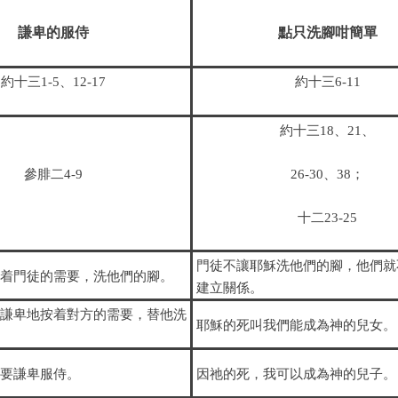
謙卑的服侍
點只洗
腳
咁簡單
約十三
1-5、12-17
約十三
6-11
約十三
18、21、
參腓二
4-9
26-30、38；
十二
23-25
門徒不讓耶穌洗他們的腳，他們就
按着門徒的需要，洗他們的腳。
建立關係。
們謙卑地按着對方的需要，替他洗
耶穌的死叫我們能成為神的兒女。
我要謙卑服侍。
因
祂
的死，我可以成為神的兒子。