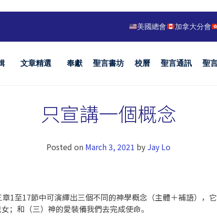
美國總會
加拿大分會
輯
文章精選
奉獻
聖言書坊
校曆
聖言通訊
聖
只宣講一個概念
Posted on
March 3, 2021
by
Jay Lo
三章1至17節中可演繹出三個不同的神學概念（主體＋補語），
兒女；和（三）神的愛裝備我們去完成使命。