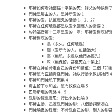
耶穌如何看祂面臨十字架的死：歸父的時候到了、
門徒是屬主的人，是神所愛的 1
耶穌的愛，抗拒魔鬼的活動 1、2、27
耶穌在任何境遇都是以愛來回應人的需要 2
約翰福音第十三章是愛的一章：耶穌愛到底à門徒彼
耶穌到底的愛：
長（永久，任何境遇）
闊（愛所有的人，包括猶大）
高（無私，永遠以他們為優先）
深（無保留，甚至死在十架上）
耶穌在神前肯定自己的身份和價值：三個「知道」
耶穌沒有直接責怪門徒，祂以行動來教訓祂們 
耶穌和門徒私下聚集 4
房主留下水和盆，沒有奴僕在場 5
巴勒斯坦的泥路 4、5
洗腳的雙重意思：行出來的比喻 8
耶穌主動、迅速洗門徒的腳：八個動詞緊凑在一起
門徒驕傲的程度：不肯洗自己的腳、別人的腳甚至