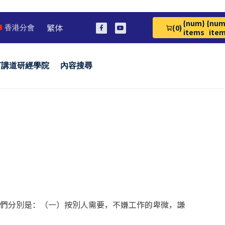
{num}
{num
繁体
(0)
香港分會
View Cart 0
items
ite
言講道研經學院
內容搜尋
它們分別是：（一）按別人需要，不嫌工作的卑微，謙