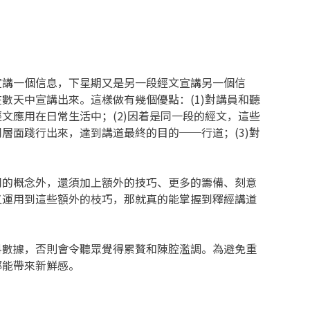
宣講一個信息，下星期又是另一段經文宣講另一個信
數天中宣講出來。這樣做有幾個優點：(1)對講員和聽
文應用在日常生活中；(2)因着是同一段的經文，這些
層面踐行出來，達到講道最終的目的──行道；(3)對
同的概念外，還須加上額外的技巧、更多的籌備、刻意
又運用到這些額外的枝巧，那就真的能掌握到釋經講道
料數據，否則會令聽眾覺得累贅和陳腔濫調。為避免重
都能帶來新鮮感。