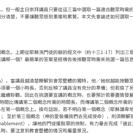
息，但一般主日崇拜講員只要從這三篇中選取一篇適合聽眾時需
劃分清楚，不要讓聽眾感到重複和累贅。本文先會論述如何選取
概念。上期從耶穌洗門徒的腳的經文中（約十三1-17）列出三
應講哪一個？最簡單的答案是經禱告後按聽眾時需來挑選一篇信
A），當講員越清楚瞭解到會眾整體的獨特，他／她就越能按聽
必須要一個小時長，否則反映了講員沒有充分的準備；但若換了
焦繼續聆聽。因此在挑選要宣講的概念時，也要預計若要盡情發
的時間比傳講第二個概念所需的時間長，而傳講第二個概念所需
基在第一個概念上。換句話說，若不明白第一個概念（耶穌謙卑
； 至於第三個概念（神的愛裝備我們去完成使命），則須瞭解
ablement），讓祂的門徒擺脫罪的挾制，有力量去完成「
念時，要注意到教會整體的情況和屬靈景況。