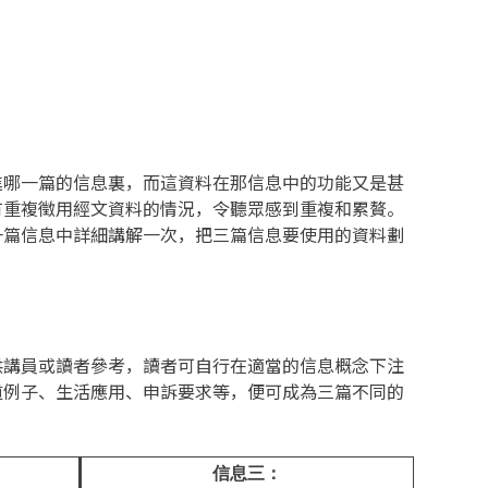
進哪一篇的信息裏，而這資料在那信息中的功能又是甚
有重複徵用經文資料的情況，令聽眾感到重複和累贅。
一篇信息中詳細講解一次，把三篇信息要使用的資料劃
供講員或讀者參考，讀者可自行在適當的信息概念下注
道例子、生活應用、申訴要求等，便可成為三篇不同的
信息三：