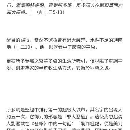
邑，漸漸挪移帳棚，直到所多瑪。所多瑪人在耶和華面前
罪大惡極。
」（創十三5-13）
醒目的羅得，當然不選擇曾有過大饑荒、水源不足的迦南
地（十二10）。他一眼就看中了廣闊的平原，
更被所多瑪城之繁華多姿的生活所吸引，便脫離了單調平
淡、到處為家的半遊牧生活方式，安頓於罪惡之城。
所多瑪是聖經中排行第一的超級大城市，其名字的出現大
約五十次，它得到的形容是「罪大惡極」。這使我想起清
人劉熙載在《藝概》中的一句話：「醜到極處，便是美到