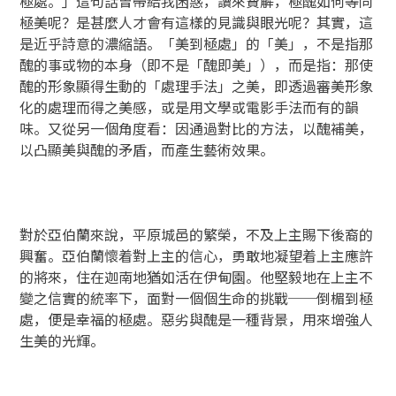
極處。」這句話曾帶給我困惑，讀來費解，極醜如何等同
極美呢？是甚麼人才會有這樣的見識與眼光呢？其實，這
是近乎詩意的濃縮語。「美到極處」的「美」，不是指那
醜的事或物的本身（即不是「醜即美」），而是指：那使
醜的形象顯得生動的「處理手法」之美，即透過審美形象
化的處理而得之美感，或是用文學或電影手法而有的韻
味。又從另一個角度看：因通過對比的方法，以醜補美，
以凸顯美與醜的矛盾，而產生藝術效果。
對於亞伯蘭來說，平原城邑的繁榮，不及上主賜下後裔的
興奮。亞伯蘭懷着對上主的信心，勇敢地凝望着上主應許
的將來，住在迦南地猶如活在伊甸園。他堅毅地在上主不
變之信實的統率下，面對一個個生命的挑戰──倒楣到極
處，便是幸福的極處。惡劣與醜是一種背景，用來增強人
生美的光輝。