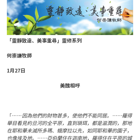
「
靈靜致遠、美事重尋
」
靈修系列
何崇謙牧師
1月27
日
美醜相呼
「……
因為他們的財物甚多，使他們不能同居。……羅得
舉目看見約旦河的全平原，直到瑣珥，都是滋潤的，那地
在耶和華未滅所多瑪、蛾摩拉以先，如同耶和華的園子，
也像埃及地。……亞伯蘭住在迦南地，羅得住在平原的城