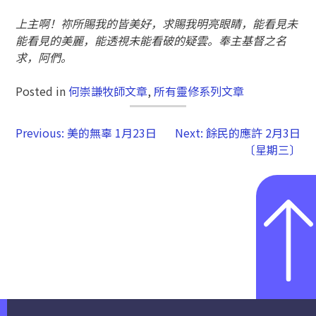
上主啊！祢所賜我的皆美好，求賜我明亮眼睛，能看見未
能看見的美麗，能透視未能看破的疑雲。奉主基督之名
求，阿們。
Posted in
何崇謙牧師文章
,
所有靈修系列文章
Previous:
美的無辜 1月23日
Next:
餘民的應許 2月3日
〔星期三〕