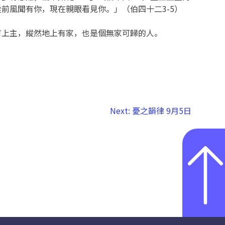
前風聞有你，現在親眼看見你。」（伯四十二3-5）
有上主，縱然地上有家，也是個無家可歸的人。
Next:
憂之韻律 9月5日