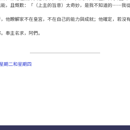
能，且慨歎：「（上主的旨意）太奇妙，是我不知道的……我從
所，他瞭解家不在皇宮，不在自己的能力與成就；他確定，若沒
祢。奉主名求，阿們。
： 星期二和星期四