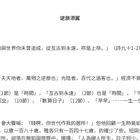
逆旅添翼
與世界你未曾造成，從亙古到永遠，祢是上帝。」（詩九十1-2
「夫天地者，萬物之逆旅也；光陰者，百代之過客也。」經濟不
1節）是「時間」，「亙古到永遠」（2節）也是「時間」，「千
空」（10節）、「數算日子」（12節）、「早早」……一生一
，會大聲喊：「錢啊，你世代作我的居所！」但他回顧一生時竟
歲，以撒一百八十歲，雅各只有一百四十七歲，的確少了些。短與
所，卻落在無知與感慨中，嗟嘆：「人為婦人所生，日子短少，