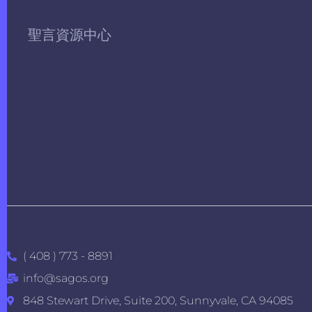
聖言資源中心
( 408 ) 773 - 8891
info@sagos.org
848 Stewart Drive, Suite 200, Sunnyvale, CA 94085