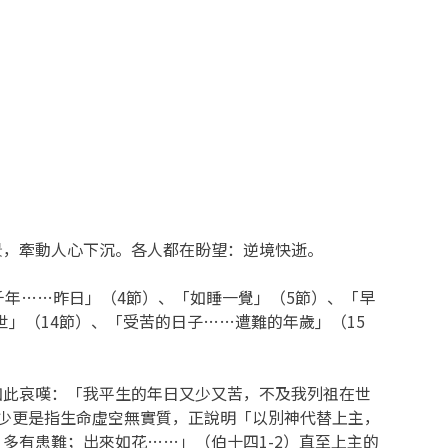
）
景，牽動人心下沉。各人都在盼望：逆境快逝。
年……昨日」（4節）、「如睡一覺」（5節）、「早
世」（14節）、「受苦的日子……遭難的年歲」（15
如此哀嘆：「我平生的年日又少又苦，不及我列祖在世
少更是指生命虛空無實質，正說明「以別神代替上主，
多有患難；出來如花……」（伯十四1-2）直至上主的