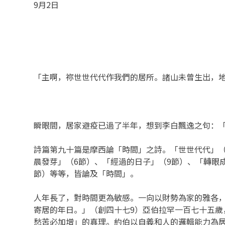
9月2日
「主啊，祢世世代代作我們的居所。諸山未曾生出，地
瞬眼間，居家避疫已過了半年，想到李白飄逸之句：
詩篇第九十篇是摩西論「時間」之詩。「世世代代」（
晨發芽」（6節）、「經過的日子」（9節）、「轉眼成
節）等等，皆論及「時間」。
人年長了，對時間更為敏感。一向以財勢為家的雅各
寄居的年日。」（創四十七9）亞伯拉罕一百七十五
愁苦必加增」的真理。約伯以自義和人的邏輯能力為居