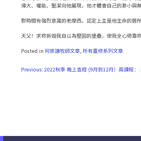
偉大、權能、聖潔向他展現，他才體會自己的渺小與無
對時間有強烈意識的老摩西，認定上主是他生命的居
天父！求祢拆毀我自以為堅固的堡壘，使我全心倚靠
Posted in
何崇謙牧師文章
,
所有靈修系列文章
Previous:
2022秋季 晚上查經 (9月到12月）兩課程