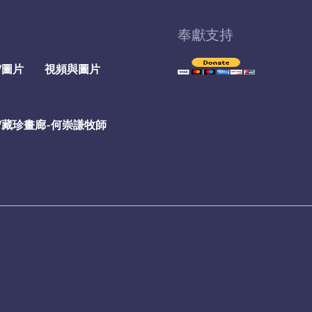
奉獻支持
/圖片
視頻與圖片
/藏珍畫廊-何崇謙牧師