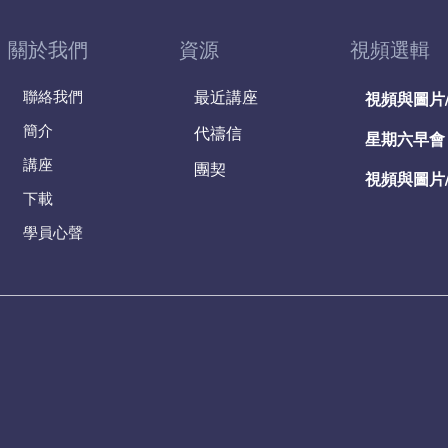
關於我們
資源
視頻選輯
聯絡我們
最近講座
視頻與圖片
簡介
代禱信
星期六早會
講座
團契
視頻與圖片
下載
學員心聲