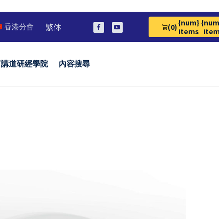
{num}
{num
繁体
(0)
香港分會
View Cart 0
items
ite
言講道研經學院
內容搜尋