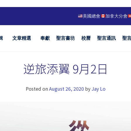
美國總會
加拿大分會
輯
文章精選
奉獻
聖言書坊
校曆
聖言通訊
聖
逆旅添翼 9月2日
Posted on
August 26, 2020
by
Jay Lo