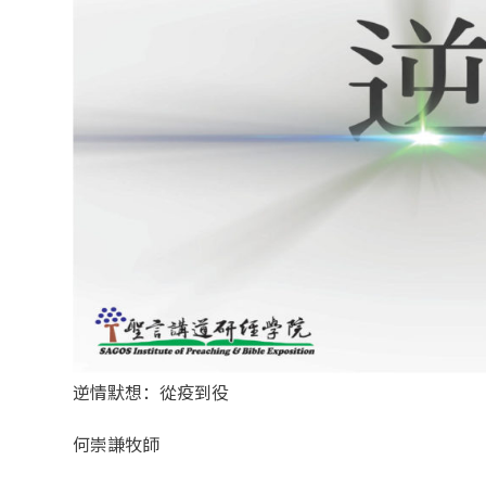
逆情默想：從疫到役
何崇謙牧師