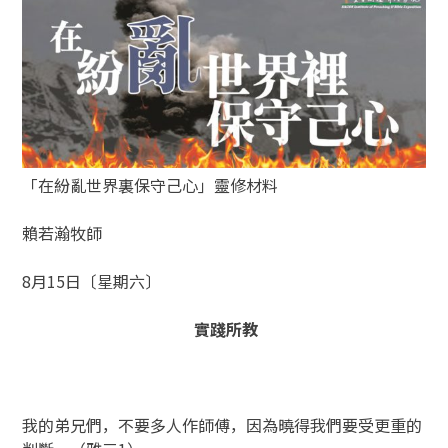
「在紛亂世界裏保守己心」靈修材料
賴若瀚牧師
8月15日〔星期六〕
實踐所教
我的弟兄們，不要多人作師傅，因為曉得我們要受更重的