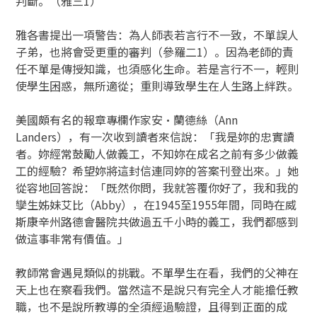
判斷。（雅三1）
雅各書提出一項警告：為人師表若言行不一致，不單誤人
子弟，也將會受更重的審判（參羅二1）。因為老師的責
任不單是傳授知識，也須感化生命。若是言行不一，輕則
使學生困惑，無所適從；重則導致學生在人生路上絆跌。
美國頗有名的報章專欄作家安‧蘭德絲（Ann
Landers），有一次收到讀者來信說：「我是妳的忠實讀
者。妳經常鼓勵人做義工，不知妳在成名之前有多少做義
工的經驗？希望妳將這封信連同妳的答案刊登出來。」她
從容地回答說：「既然你問，我就答覆你好了，我和我的
孿生姊妹艾比（Abby），在1945至1955年間，同時在威
斯康辛州路德會醫院共做過五千小時的義工，我們都感到
做這事非常有價值。」
教師常會遇見類似的挑戰。不單學生在看，我們的父神在
天上也在察看我們。當然這不是說只有完全人才能擔任教
職，也不是說所教導的全須經過驗證，且得到正面的成