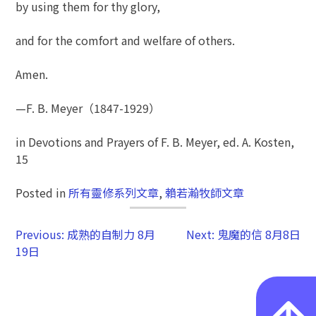
by using them for thy glory,
and for the comfort and welfare of others.
Amen.
—F. B. Meyer（1847-1929）
in Devotions and Prayers of F. B. Meyer, ed. A. Kosten,
15
Posted in
所有靈修系列文章
,
賴若瀚牧師文章
Previous:
成熟的自制力 8月
Next:
鬼魔的信 8月8日
19日