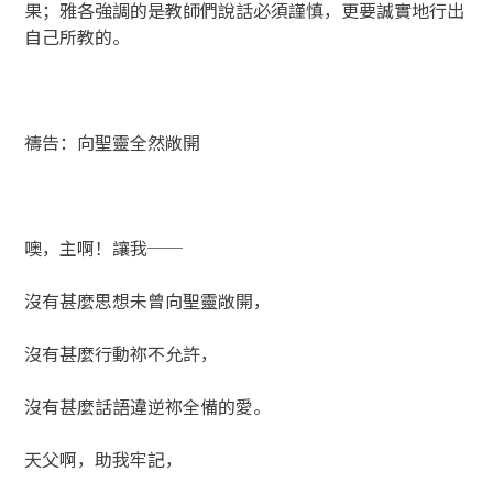
果；雅各強調的是教師們說話必須謹慎，更要誠實地行出
自己所教的。
禱告：向聖靈全然敞開
噢，主啊！讓我──
沒有甚麼思想未曾向聖靈敞開，
沒有甚麼行動祢不允許，
沒有甚麼話語違逆祢全備的愛。
天父啊，助我牢記，