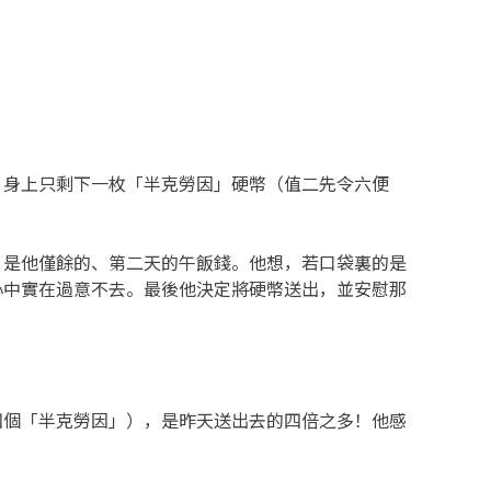
，身上只剩下一枚「半克勞因」硬幣（值二先令六便
，是他僅餘的、第二天的午飯錢。他想，若口袋裏的是
心中實在過意不去。最後他決定將硬幣送出，並安慰那
四個「半克勞因」），是昨天送出去的四倍之多！他感