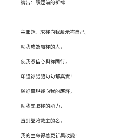
禱告：讀經前的祈禱
主耶穌，求祢向我啟示祢自己，
助我成為屬祢的人，
使我憑信心與祢同行，
印證祢話語句句都真實！
願祢實現祢向我的應許，
助我支取祢的能力，
直到靠賴救主的名，
我的生命得着更新與改變！