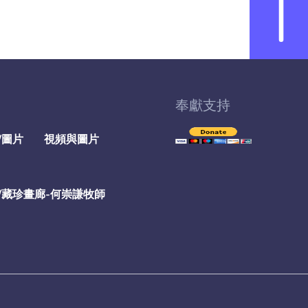
奉獻支持
/圖片
視頻與圖片
/藏珍畫廊-何崇謙牧師