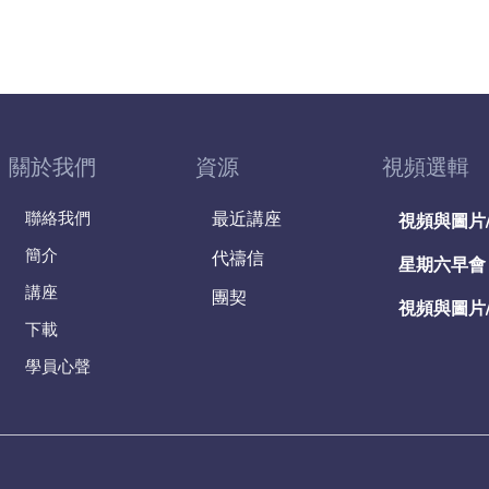
關於我們
資源
視頻選輯
聯絡我們
最近講座
視頻與圖片
簡介
代禱信
星期六早會
講座
團契
視頻與圖片
下載
學員心聲