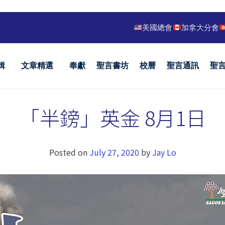
美國總會
加拿大分會
輯
文章精選
奉獻
聖言書坊
校曆
聖言通訊
聖
「半鎊」英金 8月1日
Posted on
July 27, 2020
by
Jay Lo