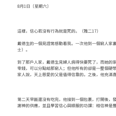
8月1日〔星期六〕
這樣，信心若沒有行為就是死的。（雅二17）
戴德生的一個見證常感動着我。一次他到一個窮人家
士）。
到了那戶人家，戴德生見婦人病得快要死了，而她的
零錢，可以分點給那窮人；但他所有的卻是一整個硬
家人說，天上慈愛的父是值得信靠的。之後，他充滿
第二天早飯還沒有吃完，他接到一個包裹，打開後，
謝神的供應，並且學習信心與順服的功課：相信神是