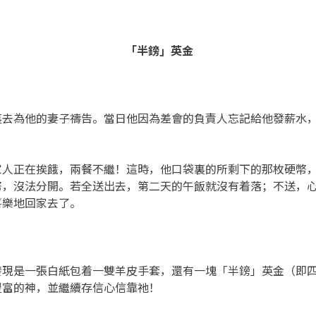
「半鎊」英金
裏去為他的妻子禱告。當日他因為差會的負責人忘記給他發薪水
家人正在挨餓，兩餐不繼！這時，他口袋裏的所剩下的那枚硬幣
幣，沒法分開。若全送出去，第二天的午飯就沒有着落；不送，
喜樂地回家去了。
發現是一張白紙包着一雙羊皮手套，還有一塊「半鎊」英金（即
豐富的神，並繼續存信心信靠祂！