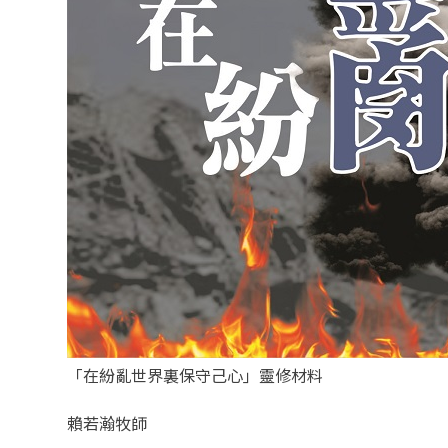
「在紛亂世界裏保守己心」靈修材料
賴若瀚牧師