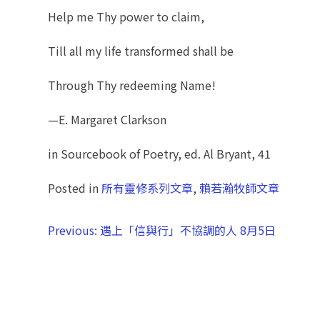
Help me Thy power to claim,
Till all my life transformed shall be
Through Thy redeeming Name!
—E. Margaret Clarkson
in Sourcebook of Poetry, ed. Al Bryant, 41
Posted in
所有靈修系列文章
,
賴若瀚牧師文章
Previous:
遇上「信與行」不協調的人 8月5日