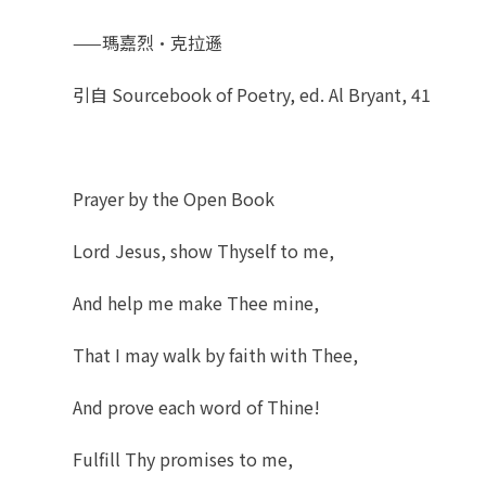
——瑪嘉烈‧克拉遜
引自 Sourcebook of Poetry, ed. Al Bryant, 41
Prayer by the Open Book
Lord Jesus, show Thyself to me,
And help me make Thee mine,
That I may walk by faith with Thee,
And prove each word of Thine!
Fulfill Thy promises to me,