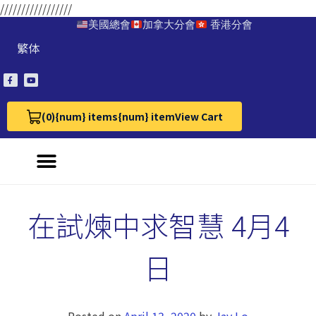
/////////////////
美國總會
加拿大分會
香港分會
繁体
(0)
{num} items
{num} item
View Cart
View Cart 0
在試煉中求智慧 4月4
日
Posted on
April 13, 2020
by
Jay Lo