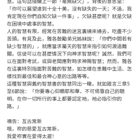
慧。這句話接續上一節「毫無缺欠」，背後的意思是：
「你可以展望達到十全十美，沒有缺失的一天；不過，我
肯定現在你們自知欠缺一件事」，欠缺甚麼呢？就是欠缺
在困境中處事的智慧。
人的智慧有限，經常在苦難的迷宮裏繞來繞去，吃盡不少
苦頭。有見及此，雅各鼓勵弟兄姊妹說：「你們中間若有
缺少智慧的」，就應當求屬天的智慧來指引如何渡過難
關。信徒可以在甚麼情況下向神求智慧呢？誠然，我們可
以在面對考試，或與老闆應對時求神賜智慧；然而，雅各
在這裏特別指面對苦難的智慧，如怎樣在患難中生活、怎
樣找到最佳和最合神心意的出路等等。
這種智慧與舊約智慧書的智慧同出一轍。就如箴言三章5
至6節說：「你要專心仰賴耶和華，不可倚靠自己的聰
明，在你一切所行的事上都要認定祂，祂必指引你的
路。」
禱告：亙古常新
哦，祢的慈愛亙古常新，
我愛祢實在愛得太遲！