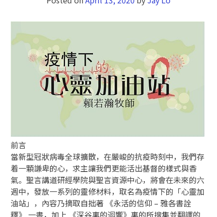
前言
當新型冠狀病毒全球擴散，在嚴峻的抗疫時刻中，我們存
着一顆謙卑的心，求主讓我們更能活出基督的樣式與香
氣。聖言講道研經學院與聖言資源中心，將會在未來的六
週中，發放一系列的靈修材料，取名為疫情下的「心靈加
油站」，內容乃摘取自拙著 《永活的信仰 – 雅各書詮
釋》 一書，加上 《深谷裏的迴響》裏的所搜集並翻譯的