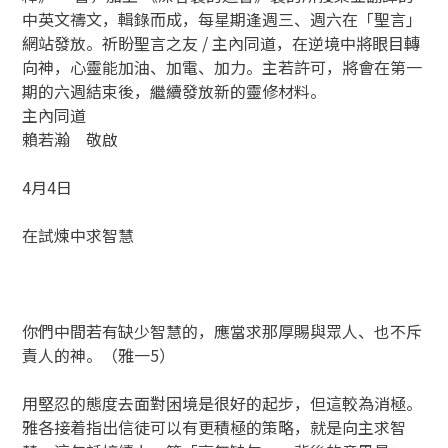
中英文禱文，輯錄而成，每星期逢週三、週六在「聖言」
網站發放。祈盼聖言之友 / 主內同道，在逆境中將眼目轉
向神，心靈能加油、加電、加力。主若許可，將會在第一
期的六週結束後，繼續發放新的靈修材料。
主內同道
賴若瀚 敬啟
4月4日
在試煉中求智慧
你們中間若有缺少智慧的，應當求那厚賜與眾人、也不斥
責人的神。（雅一5）
用堅忍的態度去面對困境是很好的起步，但這較為消極。
雅各接着指出信徒可以有更積極的策略，就是向主求智