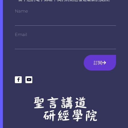
Name
Email
訂閱