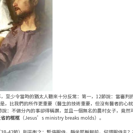
，至少令當時的猶太人聽來十分反常：第一，12節說：當審判
所是，比我們的所作更重要（醫生的技術重要，但沒有醫者的心就
-42節說：不做分內的事卻得稱讚，並且一個無名的農村女子，竟
反省的框框
（Jesus’s ministry breaks molds）。
38-42節）則平衡之：暫停服侍，靜坐耶穌腳前。何謂服侍主