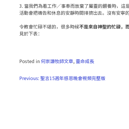
3. 當我們為着工作／事奉而放棄了屬靈的餵養時，
活動會把禱告和休息的安靜時間排擠出去。沒有安寧
令教會忙碌不堪的，很多時候
不是來自神聖的忙碌，
見於下表：
Posted in
何崇謙牧師文章
,
靈命成長
Previous:
聖言15週年感恩晚會視頻完整版