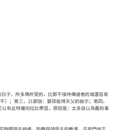
的日子，所多瑪所受的，比那不接待傳道者的城還容易
不）；第三，21節說：嬰孩能得天父的啟示；第四，
然可以有此特權向拉比學習。原因是：太多自以為義的事
？花時間與主相處，聆聽與領受主的教導，這是門徒正