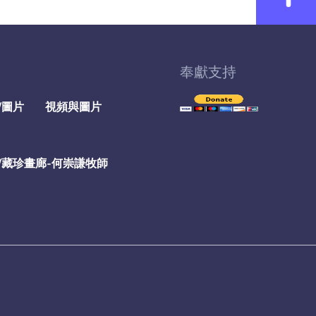
奉獻支持
/圖片
視頻與圖片
/藏珍畫廊-何崇謙牧師