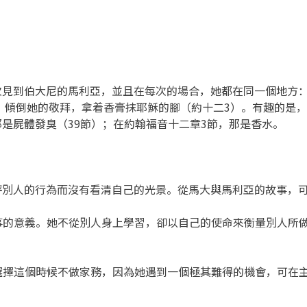
次見到伯大尼的馬利亞，並且在每次的場合，她都在同一個地方
來，傾倒她的敬拜，拿着香膏抹耶穌的腳（約十二3）。有趣的是
是屍體發臭（39節）；在約翰福音十二章3節，那是香水。
評別人的行為而沒有看清自己的光景。從馬大與馬利亞的故事，
的事的意義。她不從別人身上學習，卻以自己的使命來衡量別人所
地選擇這個時候不做家務，因為她遇到一個極其難得的機會，可在