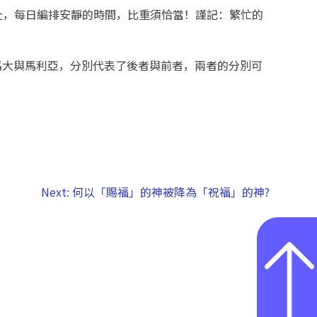
赴，每日編排安靜的時間，比重須恰當！謹記：繁忙的
馬大與馬利亞，分別代表了後者與前者，兩者的分別可
Next:
何以「賜福」的神被降為「祝福」的神?