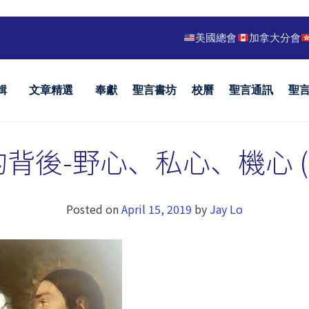
美國總會
加拿大分會
輯
文章精選
奉獻
聖言書坊
校曆
聖言通訊
聖
背後-野心、私心、機心 (路十
Posted on
April 15, 2019
by
Jay Lo