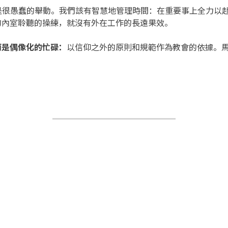
這是很愚蠢的舉動。我們該有智慧地管理時間：在重要事上全力以
的內室聆聽的操練，就沒有外在工作的長遠果效。
而是偶像化的忙碌
：
以信仰之外的原則和規範作為教會的依據。