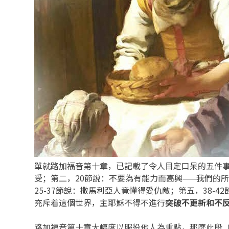
單就路加福音第十章，已記載了令人目定口呆的五件事
受；第二，20節說：不要為有能力而高興——我們的
25-37節說：撒馬利亞人竟懂得愛仇敵；第五，38
充斥着這個世界，主耶穌不得不進行
突破不更新和不
路加福音第十章大幅度以服役他人為重點，那麼此段（