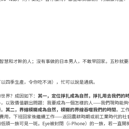
、智慧和才幹的人；沒有事做的日本男人，不敢早回家。五秒就要
可以四季生產，令你吃不消），忙可以說是通病。
的世界？成因如下：
其一，定位掙扎成為自然，掙扎用去我們的
多，以致價值觀出問題：我要成為一個怎樣的人——我們現時能夠
碌。
其二，界線模糊成為自然，模糊的界線吞噬我們的時間
。工
類費用，下班回家後繼續工作——返回農耕時期或前工業時代的社
頭一族可見一斑。Eye被封閉（i-Phone）的一族，若一直