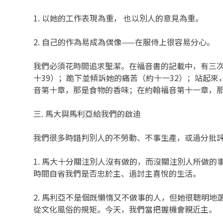
1. 以她的工作表現為重， 也以別人的意見為重。
2. 自己的作為易成為偶像——在服侍上很容易分心。
我們必須花時間追求聖潔。在福音書的記載中，有三
十39）；跪下並傾訴她的痛苦（約十一32）；站起
音第十章，那是食物的香味；在約翰福音第十一章，那
三. 馬大與馬利亞給我們的啟迪
我們很多時錯判別人的不勞動、不事生產，或過分批
1. 馬大十分關注別人沒有做的，而沒關注別人所做
時間自省我們是否忠於主、過討主喜悅的生活。
2. 馬利亞不是個既懶惰又不做事的人，但她很聰明
從文化風俗的規矩。今天，我們當把握機會親近主。