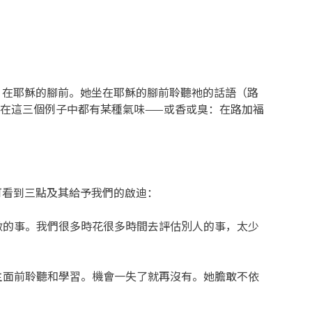
：在耶穌的腳前。她坐在耶穌的腳前聆聽祂的話語（路
，在這三個例子中都有某種氣味——或香或臭：在路加福
可看到三點及其給予我們的啟迪：
做的事。我們很多時花很多時間去評估別人的事，太少
主面前聆聽和學習。機會一失了就再沒有。她膽敢不依