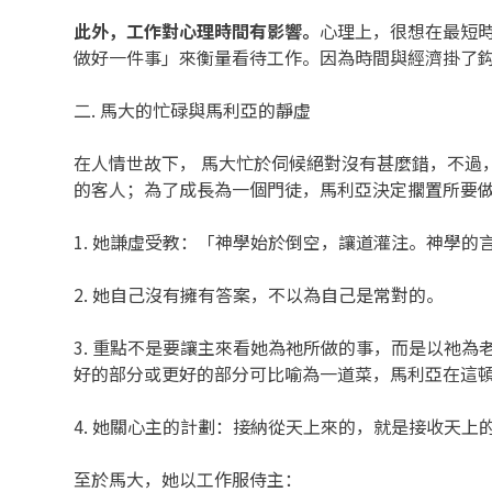
此外，工作對心理時間有影響。
心理上，很想在最短
做好一件事」來衡量看待工作。因為時間與經濟掛了
二. 馬大的忙碌與馬利亞的靜虛
在人情世故下， 馬大忙於伺候絕對沒有甚麼錯，不過
的客人；為了成長為一個門徒，馬利亞決定擱置所要
1. 她謙虛受教：「神學始於倒空，讓道灌注。神學的言
2. 她自己沒有擁有答案，不以為自己是常對的。
3. 重點不是要讓主來看她為祂所做的事，而是以祂
好的部分或更好的部分可比喻為一道菜，馬利亞在這
4. 她關心主的計劃：接納從天上來的，就是接收天上
至於馬大，她以工作服侍主：