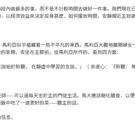
時段內做最多的事，而不是不計較時間去做好一件事。我們現在
鈎，以經濟效益來決定投身甚麼、如何擺放時間，安靜親近主就
，馬利亞似乎蘊藏着一些不平凡的東西。馬利亞大膽地離開婦女
做的家務，安坐在主膝前。從馬利亞所作的，看到四方面：
說始於聆聽， 在靜虛中學習的言說。」（ 余達心： 《聆聽： 神
為老師——可以過每天忠於主的門徒生活。馬大應該簡化膳食，以
頓飯中吃了一道更好的菜——聽主的話。
的信息。