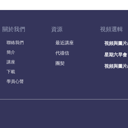
關於我們
資源
視頻選輯
聯絡我們
最近講座
視頻與圖片
簡介
代禱信
星期六早會
講座
團契
視頻與圖片
下載
學員心聲