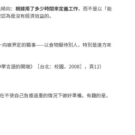
已傾向：
根據用了多少時間來定義工作
，而不是以「能
被認為是沒有經濟效益的。
一向被界定的職事——以食物服侍別人，特別是遠方來
學言語的開端》［台北：校園，2008］，頁12）
便在不使自己負擔過重的情況下做好準備。有趣的是，