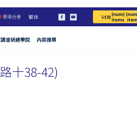
{num}
{num
繁体
(0)
香港分會
View Cart 0
items
ite
言講道研經學院
內容搜尋
38-42)