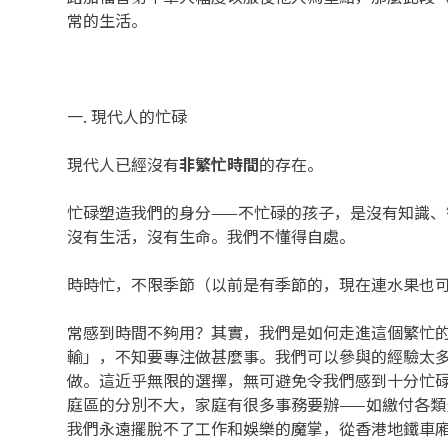
常的生活。
一. 現代人的忙碌
現代人已經沒有
非繁忙時間
的存在。
忙碌塑造我們的身分——不忙碌的孩子，是沒有知識
沒有生活，沒有生命。我們不懂得自處。
時時忙，不限季節（以前是有季節的，現在連水果也
常感到時間不夠用？其實，我們是如何走進這個繁忙
輸」，不知要專注做甚麼事。我們可以參與的經驗太
做。這近乎無限的選擇，無可避免令我們感到十分忙
庭區的分別不大，家庭有很多事務要辦——如繳付各
我們永遠擺脫不了工作和娛樂的魔掌，從香港地鐵車廂低