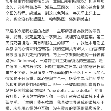
加州醫生們都給我檢查過，並開出藥劑給我吃；但治療那
麼久，只能稍微改善，減為三至四次，十分擔心這會拖延
全團的行程。感謝主，到達以色列後，每天早上只上二
次，完全沒有耽誤團友，哈利路亞！感謝讚美主！
耶路撒冷是我心靈的故鄉──主耶穌基督為我們的罪受
辱、受苦、受死且死在十字架上，被埋葬在墳墓裏，第三
天從死裏復活，萬有都服在主的腳下……。我是本着朝聖
與感恩的心情來到這苦路。我們這團共有49人，由當初耶
穌被彼拉多判死刑的衙門，背上十字架開始走的一條苦傷
路(Via Dolorosa)，一路前往到主死而復活的聖墓堂。走
在這條上坡的石子路，回想主耶穌當日為我們的罪背負沉
重的十字架，汗與血流下在這顛簸的石子路上……我的心
情頓覺十分沉重，願心靈與主合一，感受主為我們所受的
苦和祂要跟我們所說的話。但一下子被四周圍叫賣聲以及
站在我面前拿著項鍊說“one dollar…one dollar”的噪
音打斷，沒法與主的靈互動，一路上就在這種環境下走進
聖墓堂。「主啊！我有軟弱，我易被世界造成的環境所干
擾，未能用心靈與祢互動，沒有靈裏的更深衝擊與感動，