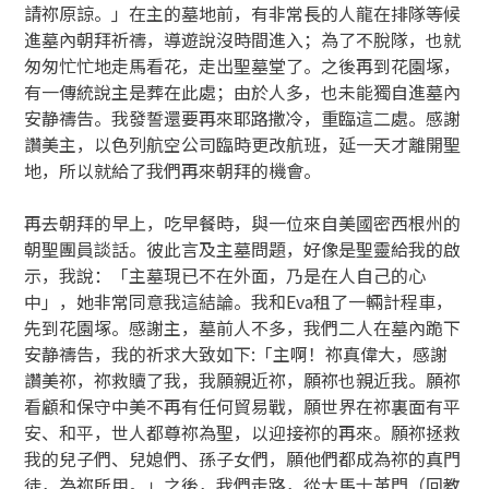
請祢原諒。」在主的墓地前，有非常長的人龍在排隊等候
進墓內朝拜祈禱，導遊說沒時間進入；為了不脫隊，也就
匆匆忙忙地走馬看花，走出聖墓堂了。之後再到花園塚，
有一傳統說主是葬在此處；由於人多，也未能獨自進墓內
安静禱告。我發誓還要再來耶路撒冷，重臨這二處。感謝
讚美主，以色列航空公司臨時更改航班，延一天才離開聖
地，所以就給了我們再來朝拜的機會。
再去朝拜的早上，吃早餐時，與一位來自美國密西根州的
朝聖團員談話。彼此言及主墓問題，好像是聖靈給我的啟
示，我說：「主墓現已不在外面，乃是在人自己的心
中」，她非常同意我這結論。我和Eva租了一輛計程車，
先到花園塚。感謝主，墓前人不多，我們二人在墓內跪下
安静禱告，我的祈求大致如下:「主啊！祢真偉大，感謝
讚美祢，祢救贖了我，我願親近祢，願祢也親近我。願祢
看顧和保守中美不再有任何貿易戰，願世界在祢裏面有平
安、和平，世人都尊祢為聖，以迎接祢的再來。願祢拯救
我的兒子們、兒媳們、孫子女們，願他們都成為祢的真門
徒，為祢所用。」之後，我們走路，從大馬士革門（回教