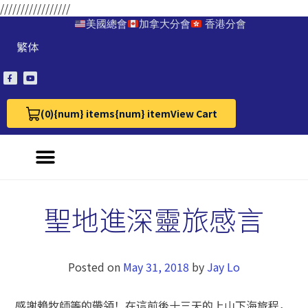
/////////////////
美國總會
加拿大分會
香港分會
繁体
(0)
{num} items
{num} item
View Cart
View Cart 0
聖地進深靈旅感言
Posted on
May 31, 2018
by
Jay Lo
感謝賴牧師等的帶領！在這前後十三天的上山下海旅程，