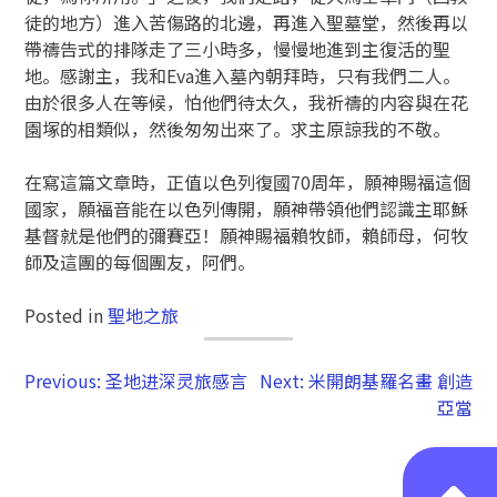
徒的地方）進入苦傷路的北邊，再進入聖墓堂，然後再以
帶禱告式的排隊走了三小時多，慢慢地進到主復活的聖
地。感謝主，我和Eva進入墓內朝拜時，只有我們二人。
由於很多人在等候，怕他們待太久，我祈禱的内容與在花
園塚的相類似，然後匆匆出來了。求主原諒我的不敬。
在寫這篇文章時，正值以色列復國70周年，願神賜福這個
國家，願福音能在以色列傳開，願神帶領他們認識主耶穌
基督就是他們的彌賽亞！願神賜福賴牧師，賴師母，何牧
師及這團的每個團友，阿們。
Posted in
聖地之旅
Previous:
圣地进深灵旅感言
Next:
米開朗基羅名畫 創造
亞當