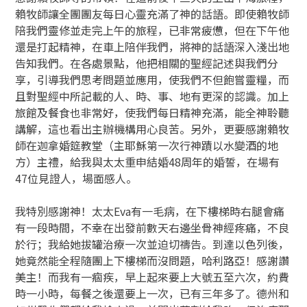
賴牧師讓全團團友每日心靈充滿了神的話語。即使賴牧師
陪我們靈修並走完上午的旅程，已非常疲憊，但在下午他
還是打起精神，在車上陪伴我們，將神的話語深入淺出地
告知我們。在各處景點，他把相關的聖經記述與我們分
享，引導我們思考問題並應用，使我們不但飽嘗靈糧，而
且對聖經中所記載的人、時、事、地有更深的認識。加上
旅館及餐食也非常好，使我們每日精神充滿，能全神聆聽
講解，這也看出主辦機構用心良苦。另外，更要感謝賴牧
師在迦拿婚筵教堂（主耶穌第一次行神蹟以水變酒的地
方）主禮，給我與太太重申結婚48周年的婚誓，在場有
47位見證人，場面感人。
我特別感謝神！太太Eva有一毛病，在下樓梯時右腿會痛
有一段時間，不幸在出發前數天右邊坐骨神經疼痛，不良
於行；我給她拔罐治療一次並迫切禱告。到達以色列後，
她竟然能全程隨團上下樓梯而沒問題，哈利路亞！感謝讚
美主！而我有一痼疾，早上起來要上大號五至六次，約費
時一小時，每餐之後還要上一次，已有三年多了。德州和