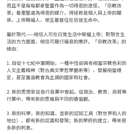
而且不是每每都拿聖靈作為一切得恩的途徑。「宗教改
革」着重聖道為得恩的媒介，得拯救是個人與上帝的關
係，上帝賜福人，使主基督住在信徒生命中。
屬於現代——相信人可在日常生活中榮耀上帝；對現世生
活的方方面面，相信可履行福音的應許。「宗教改革」的
緣由：
1. 自從十七紀中葉開始，一種中性卻具有相當宗教色彩的
人文主義精神（對古典文學哲學藝術等），發展相當穩
定，甚至蓋過教會為主調的國家和社會。
2. 新的思想家從各行各業中冒起。從政治、教育、商貿等
行業中，帶來新的思維與不同的價值觀。
3. 新的科學，新的知識，並新的認知工具（對世界和人的
地位），都有新的認識和發現；新的學府的建立，帶來很
多新的刺激。