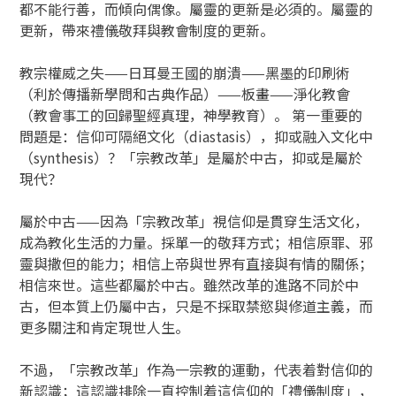
都不能行善，而傾向偶像。屬靈的更新是必須的。屬靈的
更新，帶來禮儀敬拜與教會制度的更新。
教宗權威之失——日耳曼王國的崩潰——黑墨的印刷術
（利於傳播新學問和古典作品）——板畫——淨化教會
（教會事工的回歸聖經真理，神學教育）。 第一重要的
問題是：信仰可隔絕文化（diastasis），抑或融入文化中
（synthesis）？「宗教改革」是屬於中古，抑或是屬於
現代？
屬於中古——因為「宗教改革」視信仰是貫穿生活文化，
成為教化生活的力量。採單一的敬拜方式；相信原罪、邪
靈與撒但的能力；相信上帝與世界有直接與有情的關係；
相信來世。這些都屬於中古。雖然改革的進路不同於中
古，但本質上仍屬中古，只是不採取禁慾與修道主義，而
更多關注和肯定現世人生。
不過，「宗教改革」作為一宗教的運動，代表着對信仰的
新認識；這認識排除一直控制着這信仰的「禮儀制度」，