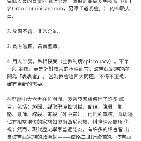
聖職人員的質素好壞所影響。講道則要靠多明我會（拉丁
名Ordo Dominicanorum，另譯「道明會」） 的神職人
員。
2. 放蕩不覊，非常淫亂。
3. 貪財濫權，買賣聖職。
4. 用人唯親，私相授受（主教制度episcopacy）。不單
一般 主教，更是針對教宗的承傳而言。波吉亞家族的緋
聞為「表表者」。 當時教會這四大問題，不得不正視，
確有更新的需要。
在亞歷山大六世在位期間，波吉亞家族傳出了許多 謠
言，包括：緋聞、謀取聖座控制權、偷竊、強暴、賄
賂、亂倫、謀殺、毒殺（砷中毒）。他們的專權，為周邊
佔有相當地位的家族如奧爾西尼家族、科隆納家族所 仇
視；然而，現代歷史學家普遍認為，有許多的謠言皆 出
自波吉亞家族的政治對手——儒略二世所散佈的。波吉亞