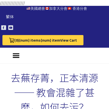
/////////////////
美國總會
加拿大分會
香港分會
繁体
(0)
{num} items
{num} item
View Cart
View Cart 0
去蕪存菁，正本清源
── 教會混雜了甚
麼，如何去污？