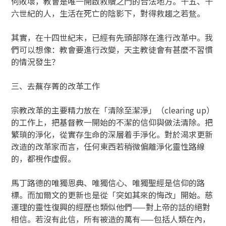
何敗壞，教會是唯一開啟救贖之門的合法地方。十五、十
六世紀的人，生活在死亡的陰影下，對得救趨之若鶩。
其實，在十四世紀末，已經有先頭部隊在進行改革中。我
們可以想像：教會要進行改變，天主教徒會有甚麼不習慣
的情況發生？
三、去蕪存菁的改革工作
宗教改革的主要精力放在「清除至潔淨」（clearing up）
的工作上，把基督教一開始的不潔的信仰與做法清除。把
繁瑣的淨化，從實存生命的深層着手淨化。對於渴求更新
改造的改革家而言，任何東西若稍微偏離淨化靈性路線
的，都視作虛假。
馬丁路德的唯獨恩典、唯獨信心、唯獨聖經是信仰的路
標。而加爾文的更新也是從「突如其來的悔改」開始。慈
運理的靈性復興的經歷也類似他們——對上帝的話的絕對
相信。若沒有此信，所有被造的萬有——包括人類在內，