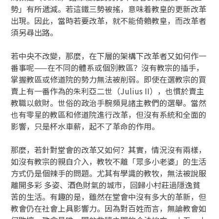
勢」有所遞減。若這鐵三勢被搖，意味着教皇的更新改革
出現。因此，當時若要改革，就不能倚賴教皇，而改革者
須另尋出路。
若中央不改變，那麼，在下層的架構下改革者又如何作一
番事呢——在不同的體系或個別教區？沒有教宗的插手，
掌握教區或修道院的勢力無法被削弱。即使在選教宗的買
賣上有一番作為的朱利亞二世（Julius II），也慣於賣主
教職以斂財。世俗的政治手腕頻見諸主教們的選舉。當然
也有零星的教區和修道院進行改革，但沒有系統和全面的
影響，只是杯水車薪，起不了革命的作用。
那麼，若針對堂會的改革又如何？其實，情況沒有兩樣，
如沒有教宗的親自介入，教牧不離「眾多小老婆」的生活
方式仍是個辣手的問題。尤其有學識的教牧，無法被說服
離開多彩 多姿、酒色財氣的城市，回歸小村莊過隱逸貧
苦的生活。有趣的是，雖然在堂會中沒有多大的革新，但
教會仍在社會上具影響力。因為對百姓而言，無論教會如