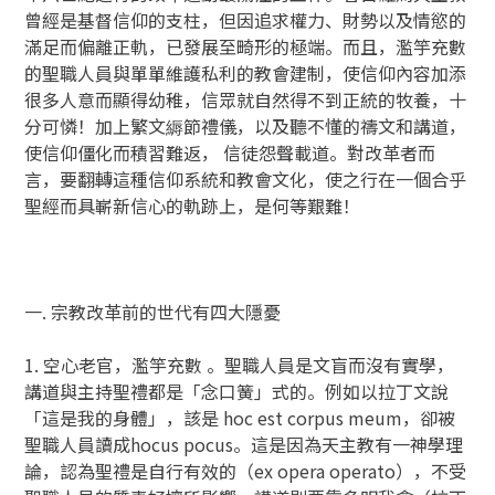
曾經是基督信仰的支柱，但因追求權力、財勢以及情慾的
滿足而偏離正軌，已發展至畸形的極端。而且，濫竽充數
的聖職人員與單單維護私利的教會建制，使信仰內容加添
很多人意而顯得幼稚，信眾就自然得不到正統的牧養，十
分可憐！加上繁文縟節禮儀，以及聽不懂的禱文和講道，
使信仰僵化而積習難返， 信徒怨聲載道。對改革者而
言，要翻轉這種信仰系統和教會文化，使之行在一個合乎
聖經而具嶄新信心的軌跡上，是何等艱難！
一. 宗教改革前的世代有四大隱憂
1. 空心老官，濫竽充數 。聖職人員是文盲而沒有實學，
講道與主持聖禮都是「念口簧」式的。例如以拉丁文說
「這是我的身體」，該是 hoc est corpus meum，卻被
聖職人員讀成hocus pocus。這是因為天主教有一神學理
論，認為聖禮是自行有效的（ex opera operato），不受