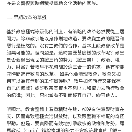
亦是文藝復興時期積極贊助文化活動的家族。
二. 早期改革的草擬
基於教會極端等級化的制度，有策略的改革必然要從上層
開刀。除非教宗能以身作則地改過，要改變主教的陋習和
惡行是枉然的。沒有主教們的合作，基本上談教會改革是
絕無可能的。但問題是，這時需要甚麼樣的改革呢？教皇
是否要退出現世的鐵三角的勢力（鐵三勢）：政治、權
力、財富？若教皇不花時間於這三合一的追求，他有望能
花時間進行教會的改革。 如果他要清理教會，教會又如
何可以為其無恥的工作辯護呢？ 教皇如何執行又能保存
自己的權威？或許教宗其實也不夠財力和權力去執行教會
的紀律；因此，只能當看不到而縱容自己，縱容他人。
明顯地，教會整體上看重積財在地，卻沒有注意聚財寶在
天，因而導致種種貪污與斂財，以及跟聖職不相配的奇怪
舉動。但是，要實際而有效地打擊教宗的政權和財勢，羅
馬教廷（Curia）錯綜複雜的勢力不會容許教皇的「鐵三