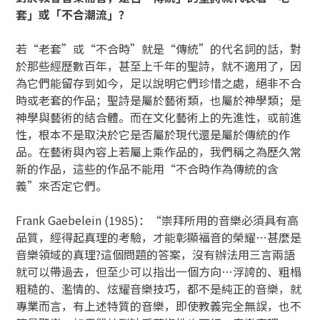
套」或「不合潮流」？
若“老套”或“不合時”就是“傳統”的代名詞的話，對
於那些經歷數百年，甚至上千年的聖詩，就不適用了，因
為它們能留存到如今，足以說明它們珍惜之處，絕非不合
時或老套的作品；聖詩是屬於藝術類，也屬於神學類；是
神學與藝術的結合體。而在文化藝術上的先進性，或前進
性，根本不是取決於它是否屬於現代還是屬於傳統的作
品。在藝術與內容上若屬上乘作品的，我們稱之為歷久常
新的作品，這些的作品不能用“不合時作為傳統的含
義”來否定它們。
Frank Gaebelein (1985)：“崇拜所用的音樂必須具有高
品質，經得起真理的考驗，才能彰顯福音的榮耀…甚麼是
音樂領域的真理?這個問題的答案，沒有辦法用三言兩語
就可以帶過去，但至少可以指出一個方向…浮誇的、粗榻
粗糙的、濫情的、炫耀音樂技巧，都不是純正的音樂，就
專業而言，有上述特質的音樂，即使教義完全無誤，也不