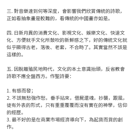
三. 對音樂達到何等深度，會影響我們欣賞傳統的詩歌，
正如看抽象畫是較難的，看傳統的中國畫亦如是。
四. 日新月異的消費文化、影視文化、娛樂文化、快速文
化、方便就手文化所鼓吹的新鮮感之下，好的傳統文化就
似乎顯得古老，落後、老套，不合時了。其實當然不該是
這樣的。
五. 因脫離殖民地時代，文化的本土意識抬頭，反省教會
詩歌不應全盤西方。作聖詩要：
1. 有感而發；
2. 不該無愁強作愁，垂手拈來，借屍還魂，抄襲，跟風，
徒有外表的形式，只有重重覆覆而沒有實在的神學，信仰
的經歷。
3. 最不好的是在商業市場經濟導向下，為起貨而貨的創
作。