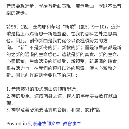
音樂要想進步，就須有新曲表現，若無新曲，就顯不出音
樂的進步。
詩96：1說，要向耶和華唱“新歌”(啟5：9－10)，這新
歌是指上帝賜新恩─新是豐盈、在我們意料之外之恩典
也。因此，創作新曲是我們從今以後極須努力的方
向。“新”不是新奇的新，新款的新；而是每早晨都是新
的之新的活潑的生命感也。這就是新的真實、新的生命、
心靈振奮，生命活潑的新感受，新領受，新恩澤的確實，
很有活力也。在我們的預料以外的恩澤，使人心激動之
新。因此創作原則需要以下的原則：
1. 音樂藝術的形式應由信仰所塑造；
2. 神的形象、道成肉身之道、僕人的事奉等要放在歌曲
裡；
3. 神學意義必須要落實於音調、和聲、旋律裡。
Posted in
何崇謙牧師文章
,
教會事奉