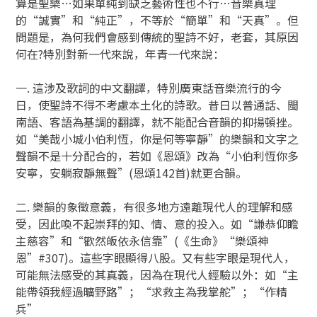
算是聖樂…如果單純到缺乏藝術性也不行…音樂真理
的“誠實”和“純正”，不等於“簡單”和“天真”。但
問題是，為何我們會感到傳統的聖詩不好，老套，其原因
何在?特別對新一代來說，年青一代來說：
一. 這涉及歌詞的中文翻譯，特別廣東話音樂流行的今
日，使聖詩不得不考慮本土化的詩歌。昔日以普通話、閩
南語、客語為基調的翻譯，就不能配合音韻的抑揚頓挫。
如“美哉小城小伯利恆，你是何等寧靜”的樂韻和文字之
聲韻不是十分配合的，若如《恩頌》改為“小伯利恆你多
安寧，安躺寂靜無聲”(恩頌142首)就更合韻。
二. 樂韻的象徵意義，有很多地方遠離現代人的理解和感
受，因此喚不起崇拜的知、情、意的投入。如“謙恭仰瞻
主慈容”和“歡然皈依永信靠”(《生命》“樂頌神
恩”#307)。這些字眼顯得八股。又有些字眼是現代人，
可能無法感受的其真義，因為在現代人經驗以外：如“主
能帶領我經過曠野路”；“求救主為我掌舵”；“作精
兵”