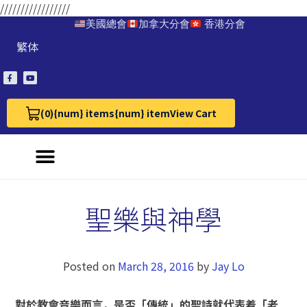
/////////////////
美國總會
加拿大分會
香港分會
繁体
(0)
{num} items
{num} item
View Cart
View Cart 0
聖樂與神學
Posted on
March 28, 2016
by
Jay Lo
對於教會音樂而言，是否「傳統」的聖詩就代表着「老