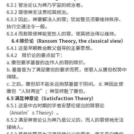
6.3.1 管治论认为神乃宇宙的统治者。
6.3.2 罪使神无法贯彻其统治。
6.3.3 因此，神要解决人的罪；犹如警员须要维持秩序、
执行交通法令一般。
6.3.4 而救赎使神能宽恕人的罪，使其统治得以维持。
6.4 赎价论（Ransom Theory, the classical view）
6.4.1 这是早期教会教父倡导的主要思想。
6.4.2 赎价论的要点如下：
a. 撒但要求基督的血作人的罪的赎价。
b. 基督是为了满足撒但的要求而死，使罪人从撒但权势中
得赎。
c. 之后，撒但却不能永远拘禁基督于阴间。 d. 神因此使
撒但“人财两空”；神至终胜了撒但。
6.5 满足神意论（Satisfaction Theory）
6.5.1 这是中古时期的学者安瑟伦提出的赎罪论
（Anselm’s Theory）。
6.5.2 满足神意论认为神乃是公义的，而人的罪使祂无法
接纳人。
6.5.3 基督的死是为了满足神公义的要求，而不是向撒但