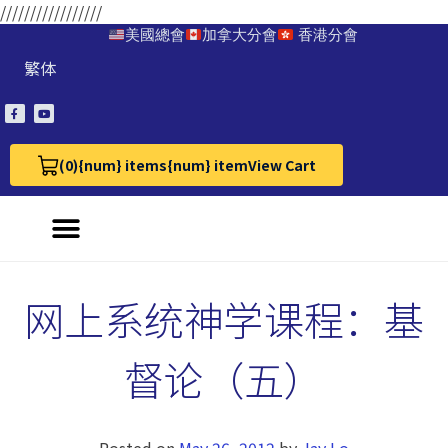
/////////////////
美國總會
加拿大分會
香港分會
繁体
(0)
{num} items
{num} item
View Cart
View Cart 0
网上系统神学课程：基
督论（五）
Posted on
May 26, 2012
by
Jay Lo