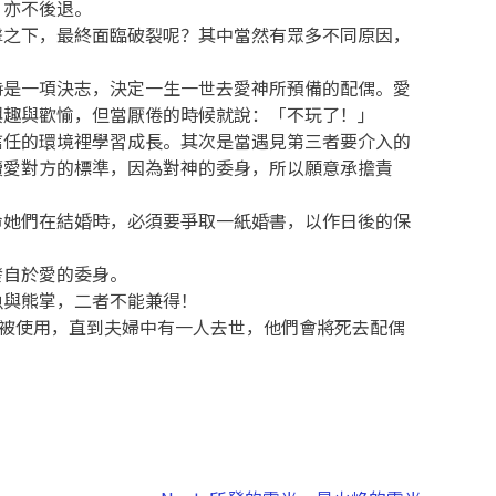
、亦不後退。
擊之下，最終面臨破裂呢？其中當然有眾多不同原因，
時是一項決志，決定一生一世去愛神所預備的配偶。愛
興趣與歡愉，但當厭倦的時候就說：「不玩了！」
信任的環境裡學習成長。其次是當遇見第三者要介入的
續愛對方的標準，因為對神的委身，所以願意承擔責
命她們在結婚時，必須要爭取一紙婚書，以作日後的保
發自於愛的委身。
魚與熊掌，二者不能兼得！
會再被使用，直到夫婦中有一人去世，他們會將死去配偶