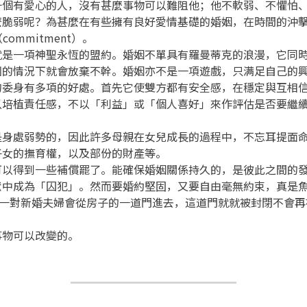
一個有愛心的人，沒有甚麼事物可以難阻他；他不軟弱、不懼怕
麼脆弱呢？為甚麼在有些擁有良好愛情基礎的婚姻，在時間的沖
ommitment）。
就是一項神聖永恆的盟約。婚姻不單具有羅曼蒂克的浪漫，它同
圖的情況下就會放棄不幹。婚姻亦不是一項遊戲，只满足自己的
的委身有多項的好處。首先它使雙方都有安全感，在穩定與互相
以培植責任感，不以「利益」或「個人喜好」來作評估是否要繼
是身處弱勢的，因此許多母親在女兒成長的過程中，不忘耳提面
子女的撫育權，以及部份的財產等。
可以得到一些補償罷了。能確保婚姻關係持久的，是彼此之間的
獄中成為「囚犯」。然而要婚約堅固，又要自由毫無約束，真是
種風俗。一對新婚夫婦會從房子的一道門進去，這道門就就被封閉不
事物可以改變的。