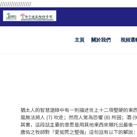
/////////////////
主頁
關於我們
視頻選
猶太人的智慧語錄中有一則描述世上十二項堅硬的東西。先是石頭
風無法將人 (7) 吹走；然而人常為恐懼 (8) 所困；酒 
其實，這段話主要的意思是用其他東西來襯托出最後
唐佑之牧師對「愛如死之堅強」這句話有以下的解說