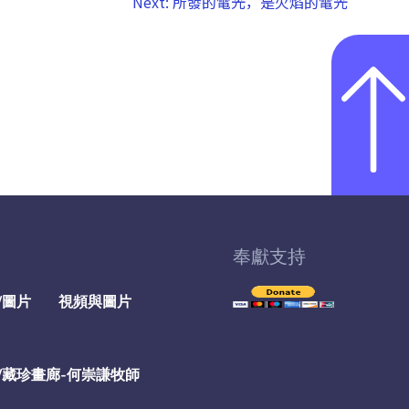
Next:
所發的電光，是火焰的電光
奉獻支持
/圖片
視頻與圖片
/藏珍畫廊-何崇謙牧師