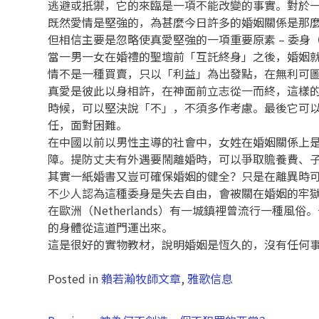
逃避或抵禦，它的來臨是一項不能改變的事實。對於
既然愛情是堅強的，為甚麼今日許多的婚姻關係是那
但相信主要是忽略使真愛堅強的一項重要原素 – 委身（c
當一男一女在婚禮的聖壇前「互託終身」之後，婚姻
情不是一種買賣，只以「利益」為出發點，在無利可
真愛是彼此以身相許，在神面前立志從一而終，這樣
時候，可以堅決說「不」，不須多作考慮。最後它可
任，面對困難。
在中國以前以男性主導的社會中，女姓在婚姻關係上
障。提防丈夫有外遇要鬧離婚時，可以爭取贍養費、
其實一紙婚書又豈可確保婚姻的健全？只是在離異時
不少人認為這種委身是失去自由，會被關在婚姻的牢
在歐洲（Netherlands）有一城鎮裡曾流行一
的身體從這道門運出來。
這是很好的實物教材，說明婚姻是恆久的，沒有任何
Posted in
賴若瀚牧師文章
,
雅歌信息