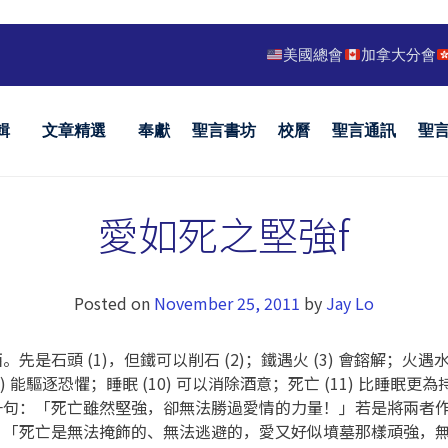
美國總會
加拿大分會
輯
文章精選
奉獻
聖言書坊
校曆
聖言通訊
聖
愛如死之堅強f
Posted on
November 25, 2011
by
Jay Lo
 (1)，但鐵可以削石 (2)；鐵遇火 (3) 會鎔解；火遇水 (4
(9) 能驅逐恐懼；睡眠 (10) 可以消除酒意；死亡 (11) 比睡眠
一句：「死亡雖然堅強，卻無法勝過愛情的力量！」若是將兩者
：「死亡是無法掩飾的、無法逃避的，愛又好似墳墓那樣頑強，