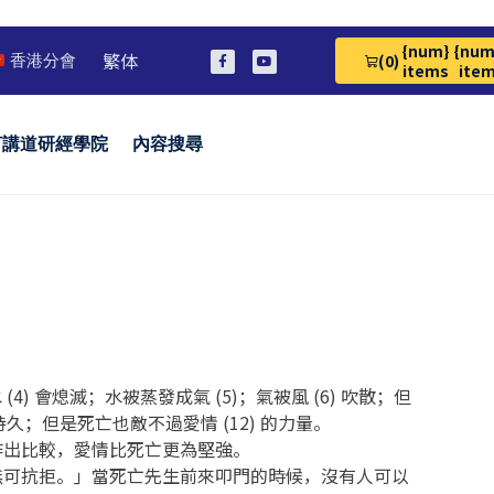
{num}
{num
繁体
(0)
香港分會
View Cart 0
items
ite
言講道研經學院
內容搜尋
) 會熄滅；水被蒸發成氣 (5)；氣被風 (6) 吹散；但
更為持久；但是死亡也敵不過愛情 (12) 的力量。
作出比較，愛情比死亡更為堅強。
無可抗拒。」當死亡先生前來叩門的時候，沒有人可以