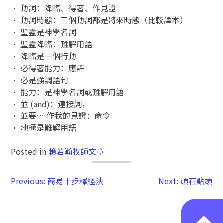
• 動詞：降臨、得著、作見證
• 動詞時態：三個動詞都是將來時態（比較譯本）
• 聖靈是神學名詞
• 聖靈降臨：難解用語
• 降臨是一個行動
• 必得著能力：應許
• 必是強調語句
• 能力：是神學名詞或難解用語
• 並 (and)：連接詞，
• 並要… 作我的見證：命令
• 地極是難解用語
Posted in
賴若瀚牧師文章
Previous:
簡易十步釋經法
Next:
頑石點頭