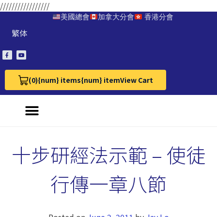
/////////////////
美國總會
加拿大分會
香港分會
繁体
(0)
{num} items
{num} item
View Cart
View Cart 0
十步研經法示範 – 使徒
行傳一章八節
Posted on
June 2, 2011
by
Jay Lo