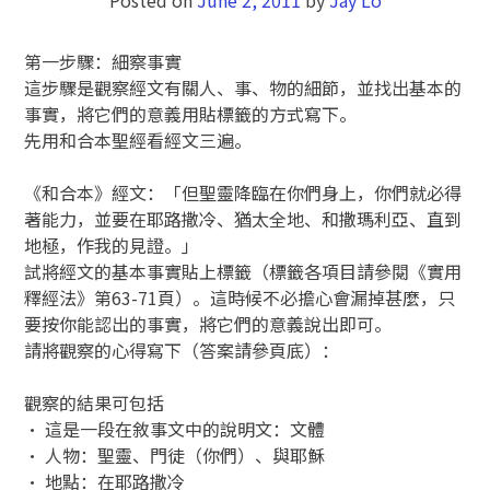
第一步驟：細察事實
這步驟是觀察經文有關人、事、物的細節，並找出基本的
事實，將它們的意義用貼標籤的方式寫下。
先用和合本聖經看經文三遍。
《和合本》經文：「但聖靈降臨在你們身上，你們就必得
著能力，並要在耶路撒冷、猶太全地、和撒瑪利亞、直到
地極，作我的見證。」
試將經文的基本事實貼上標籤（標籤各項目請參閱《實用
釋經法》第63-71頁）。這時候不必擔心會漏掉甚麼，只
要按你能認出的事實，將它們的意義說出即可。
請將觀察的心得寫下（答案請參頁底）：
觀察的結果可包括
• 這是一段在敘事文中的說明文：文體
• 人物：聖靈、門徒（你們）、與耶穌
• 地點：在耶路撒冷