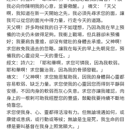
我必向你陳明我的心意，並要儆醒。」 禱文：「天父
啊，我知道在新一天開始之先，我必須先尋求您的面，讓
我可以從您的面光中得力量，行走今天的道路。
天父啊！許多時候我的日子不如理想，乃因為我在早上預
備的功夫仍未做得足夠。我衝上戰場，但兵器卻未預備
好；我要肩負重擔，卻沒有健壯的身體去承擔。父神啊！
求您赦免我過去的忽略，讓我在每天的早上先朝見您，預
備我的心靈迎見一天的重任。」
經文：詩六2：「耶和華啊，求您可憐我，因為我軟弱。
耶和華啊！求您醫治我，因為我的骨頭發戰。」
禱文：「父神啊！求您施恩幫助我，因我的身體與心靈都
容易軟弱、缺乏力量。求您使我的心靈因您而得到平靜與
安穩，不因肉身的軟弱而灰心失意。求您亦讓我確認，肉
身上的一根剌可助我經歷您的豐盛，鼓勵我要持續不斷地
倚靠您。
求您使我身、心、靈都得活潑有力。但無論境遇如何，或
康健或患病，或行動或等候；無論是生是死，我生命的目
標是要叫基督在我身上照常顯大。」