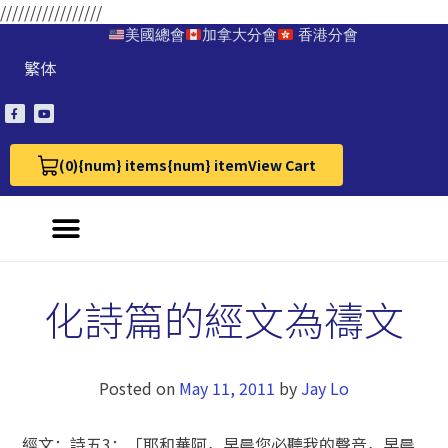
/////////////////
美國總會
加拿大分會
香港分會
繁体
(0)
{num} items
{num} item
View Cart
View Cart 0
化詩篇的經文為禱文
Posted on
May 11, 2011
by
Jay Lo
經文：詩五3：「耶和華阿，早晨您必聽我的聲音，早晨