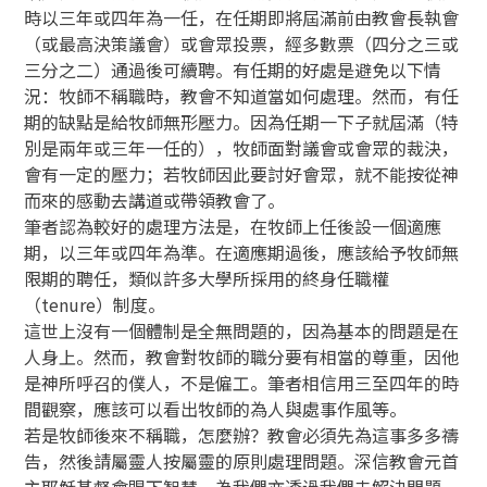
時以三年或四年為一任，在任期即將屆滿前由教會長執會
（或最高決策議會）或會眾投票，經多數票（四分之三或
三分之二）通過後可續聘。有任期的好處是避免以下情
況：牧師不稱職時，教會不知道當如何處理。然而，有任
期的缺點是給牧師無形壓力。因為任期一下子就屆滿（特
別是兩年或三年一任的），牧師面對議會或會眾的裁決，
會有一定的壓力；若牧師因此要討好會眾，就不能按從神
而來的感動去講道或帶領教會了。
筆者認為較好的處理方法是，在牧師上任後設一個適應
期，以三年或四年為準。在適應期過後，應該給予牧師無
限期的聘任，類似許多大學所採用的終身任職權
（tenure）制度。
這世上沒有一個體制是全無問題的，因為基本的問題是在
人身上。然而，教會對牧師的職分要有相當的尊重，因他
是神所呼召的僕人，不是僱工。筆者相信用三至四年的時
間觀察，應該可以看出牧師的為人與處事作風等。
若是牧師後來不稱職，怎麼辦？教會必須先為這事多多禱
告，然後請屬靈人按屬靈的原則處理問題。深信教會元首
主耶穌基督會賜下智慧，為我們亦透過我們去解決問題，