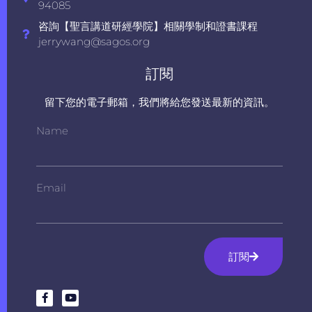
94085
咨詢【聖言講道研經學院】相關學制和證書課程
jerrywang@sagos.org
訂閱
留下您的電子郵箱，我們將給您發送最新的資訊。
Name
Email
訂閱