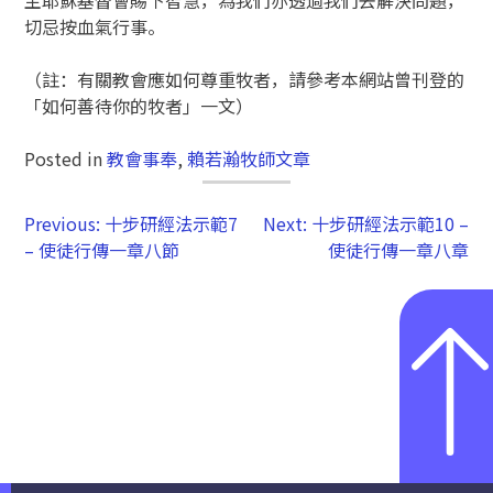
切忌按血氣行事。
（註：有關教會應如何尊重牧者，請參考本網站曾刊登的
「如何善待你的牧者」一文）
Posted in
教會事奉
,
賴若瀚牧師文章
Previous:
十步研經法示範7
Next:
十步研經法示範10 –
– 使徒行傳一章八節
使徒行傳一章八章