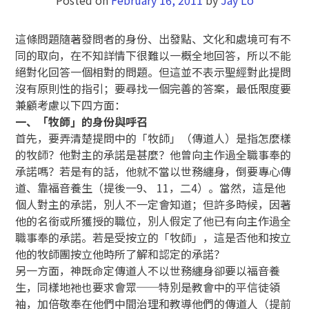
這條問題隨著發問者的身份、出發點、文化和處境可有不
同的取向，在不知詳情下很難以一概全地回答，所以不能
絕對化回答一個相對的問題。但這並不表示聖經對此提問
沒有原則性的指引；要尋找一個完善的答案，最低限度要
兼顧考慮以下四方面：
一、「牧師」的身份與呼召
首先，要弄清楚提問中的「牧師」（傳道人）是指怎麼樣
的牧師？他對主的承諾是甚麼？他曾向主作過全職事奉的
承諾嗎？若是有的話，他就不當以世務纏身，倒要專心傳
道、靠福音養生（提後一9、 11，二4）。當然，這是他
個人對主的承諾，別人不一定會知道；但許多時候，因著
他的名銜或所獲授的職位，別人假定了他已有向主作過全
職事奉的承諾。若是受按立的「牧師」，這是否他和按立
他的牧師團按立他時所了解和認定的承諾？
另一方面，神既命定傳道人不以世務纏身卻要以福音養
生，同樣地祂也要求會眾──特別是教會中的平信徒領
袖，加倍敬奉在他們中間治理和教導他們的傳道人（提前