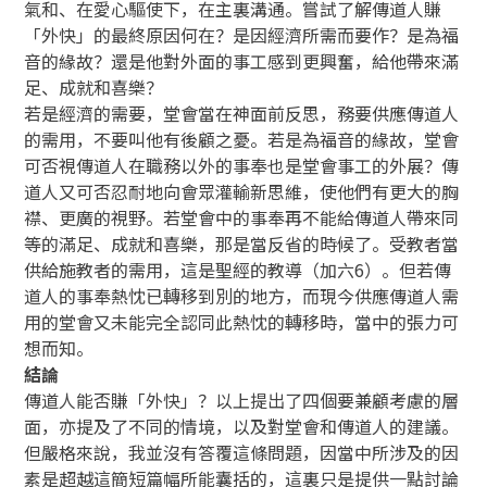
氣和、在愛心驅使下，在主裏溝通。嘗試了解傳道人賺
「外快」的最終原因何在？是因經濟所需而要作？是為福
音的緣故？還是他對外面的事工感到更興奮，給他帶來滿
足、成就和喜樂？
若是經濟的需要，堂會當在神面前反思，務要供應傳道人
的需用，不要叫他有後顧之憂。若是為福音的緣故，堂會
可否視傳道人在職務以外的事奉也是堂會事工的外展？傳
道人又可否忍耐地向會眾灌輸新思維，使他們有更大的胸
襟、更廣的視野。若堂會中的事奉再不能給傳道人帶來同
等的滿足、成就和喜樂，那是當反省的時候了。受教者當
供給施教者的需用，這是聖經的教導（加六6）。但若傳
道人的事奉熱忱已轉移到別的地方，而現今供應傳道人需
用的堂會又未能完全認同此熱忱的轉移時，當中的張力可
想而知。
結論
傳道人能否賺「外快」？以上提出了四個要兼顧考慮的層
面，亦提及了不同的情境，以及對堂會和傳道人的建議。
但嚴格來說，我並沒有答覆這條問題，因當中所涉及的因
素是超越這簡短篇幅所能囊括的，這裏只是提供一點討論