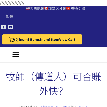
/////////////////
美國總會
加拿大分會
香港分會
繁体
(0)
{num} items
{num} item
View Cart
View Cart 0
牧師（傳道人）可否賺
外快？
Posted on
February 16, 2011
by
Jay Lo