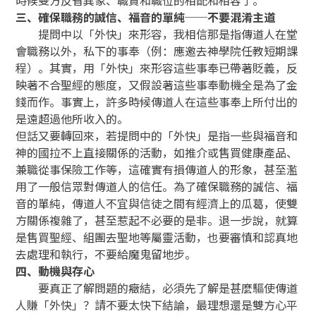
三、確保職務的誠信、福音的單純──不要混淆主道
提問中以「外快」來形容，我相信那是指傳道人在堂
會職務以外，私下的事奉（例：應邀去神學院任教短期課
程）。其實，用「外快」來形容這些事奉已帶著貶義，反
映著不合聖經的態度，又假設著這些事奉動機全是為了金
錢而作。事實上，許多時候傳道人在這些事奉上所付出的
是遠超過他所收入的。
但話又要轉回來，若提問中的「外快」是指一些與福音和
神的國拉不上直接關係的活動，如推介或售買健康產品、
兼職從事保險工作等，這確實有損傳道人的形象，甚至濫
用了一般信眾對傳道人的信任。為了確保職務的誠信、福
音的單純，傳道人不宜與信徒之間有經濟上的瓜葛，使雙
方關係複雜了，甚至惹起不必要的是非。退一步說，就算
是售買聖經、組團去聖地等屬靈活動，也要審慎和認真地
去處理和執行，不要給魔鬼留地步。
四、動機與存心
要真正了解問題的癥結，必須先了解是甚麼驅使傳道
人賺「外快」？請不要太快下結論，最理想還是雙方心平