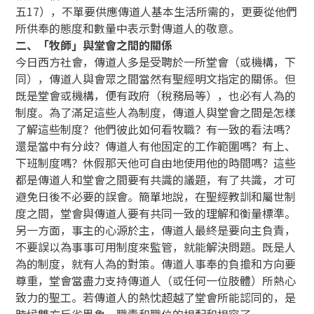
五17），不單要供應傳道人基本生活所需的，更要從他們
所供奉的態度和數量中表示對傳道人的敬意。
二、「牧師」與堂會之間的關係
今日西方社會，傳道人多是受聘於一所堂會（或機構，下
同），傳道人與會眾之間當然有聖經明文指定的關係。但
既是堂會或機構，便有政府（稅務局等），也必有人為的
制度。為了滿足這些人為制度，傳道人與堂會之間是怎樣
了解這些制度？他們彼此如何看牧職？有一致的看法嗎？
還是當中有分歧？傳道人有他固定的工作範圍嗎？有上、
下班制度嗎？休假那天他可自由地使用他的時間嗎？這些
都是傳道人和堂會之間要有共識的議題，有了共識，才可
避免日後不必要的誤會。簡單地說，在聖經教訓和屬世制
度之間，堂會與傳道人要有共同一致的理解和衡量標準。
另一方面，事主的心源於主，傳道人最終是要向主負責，
不要誤以為事事可用制度來監管，就能解決問題。既是人
為的制度，就有人為的對策。傳道人事奉的負擔和方向要
尊重，堂會當盡力支持傳道人（或任何一位肢體）所熱心
致力的聖工。若傳道人的熱忱超越了堂會所能認同的，是
時候雙方反省異象、職責和職位的相配和相容了。