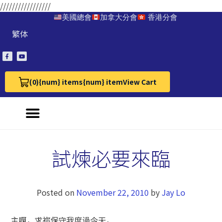
/////////////////
美國總會
加拿大分會
香港分會
繁体
(0)
{num} items
{num} item
View Cart
View Cart 0
試煉必要來臨
Posted on
November 22, 2010
by
Jay Lo
主啊，求祢保守我度過今天，