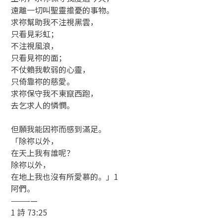
遠離一切叫聖靈擔憂的事物。
求祢幫助我不注視黑雲，
只看見彩虹；
不注視風浪，
只看見祢的面；
不仗賴我軟弱的心靈，
只倚靠祢的慈愛。
求祢保守我不東竄西跑，
去乞求人的憐憫。
但願我能因祢而感到滿足。
「除祢以外，
在天上我有誰呢？
除祢以外，
在地上我也沒有所愛慕的。」1
阿們。
————
1 詩 73:25